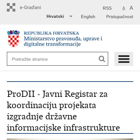
Preskoči
na
A
RSS
A
glavni
Hrvatski
English
Pristupačnost
sadržaj
ProDII - Javni Registar za
koordinaciju projekata
izgradnje državne
informacijske infrastrukture