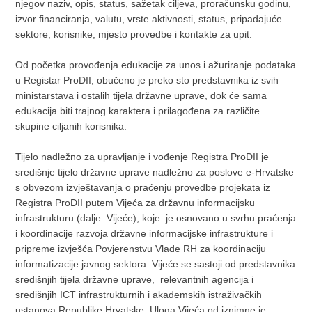
njegov naziv, opis, status, sažetak ciljeva, proračunsku godinu,
izvor financiranja, valutu, vrste aktivnosti, status, pripadajuće
sektore, korisnike, mjesto provedbe i kontakte za upit.
Od početka provođenja edukacije za unos i ažuriranje podataka
u Registar ProDII, obučeno je preko sto predstavnika iz svih
ministarstava i ostalih tijela državne uprave, dok će sama
edukacija biti trajnog karaktera i prilagođena za različite
skupine ciljanih korisnika.
Tijelo nadležno za upravljanje i vođenje Registra ProDII je
središnje tijelo državne uprave nadležno za poslove e-Hrvatske
s obvezom izvještavanja o praćenju provedbe projekata iz
Registra ProDII putem Vijeća za državnu informacijsku
infrastrukturu (dalje: Vijeće), koje je osnovano u svrhu praćenja
i koordinacije razvoja državne informacijske infrastrukture i
pripreme izvješća Povjerenstvu Vlade RH za koordinaciju
informatizacije javnog sektora. Vijeće se sastoji od predstavnika
središnjih tijela državne uprave, relevantnih agencija i
središnjih ICT infrastrukturnih i akademskih istraživačkih
ustanova Republike Hrvatske. Uloga Vijeća od iznimne je