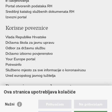
e-Savjetovanja
Portal otvorenih podataka RH
Središnji katalog službenih dokumenata RH
Izvozni portal
Korisne poveznice
Vlada Republike Hrvatske
Državna škola za javnu upravu
Odbor za državnu službu
Državno izborno povjerenstvo
Your Europe portal
Potresinfo
Službeno mjesto za sve informacije o koronavirusu
Ured europskog javnog tužitelja
Poveznice pravosudnog sustava
Ova stranica upotrebljava kolačiće
Portal sudova
Državno odvjetništvo
Nužni
Prihvaćam
Ne prihvaćam
Ured za suzbijanje korupcije i organiziranog kriminaliteta
Državno sudbeno vijeće