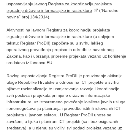
uspostavljanju javnog Registra za koordinaciju projekata
izgradnje državne informacijske infrastrukture
(“Narodne
novine” broj 134/2014).
Aktivnosti na javnom Registru za koordinaciju projekata
izgradnje državne informacijske infrastrukture (u daljnjem
tekstu: Registar ProDII) započete su u svrhu lakšeg
operativnog provođenja propisanih odredbi iz navedenog
Zakona, kao i ubrzanja pripreme projekata vezano uz korištenje
sredstava iz fondova EU.
Razlog uspostavljanja Registra ProDII je preuzimanje aktivnije
uloge Republike Hrvatske u odnosu na ICT projekte u svrhu
njihove racionalizacije te usmjeravanja razvoja i koordinacije
svih poslova i projekata primjene državne informacijske
infrastrukture, uz istovremeno povećanje kvalitete javnih usluga
i onemogućavanja planiranja i provedbe istih ili istovrsnih ICT
projekata u javnom sektoru. U Registar ProDII unose se
završeni, u tijeku i planirani ICT projekti (sa i bez osiguranih
sredstava), a u njemu su vidljivi svi podaci projekta vezano uz