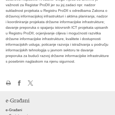
važnosti za Registar ProDII jer su joj zadaci npr. nadzor
sukladnost projekata u Registru ProDII s odredbama Zakona o
državnoj informacijskoj infrastrukturi i aktima planiranja; nadzor
i koordiniranje projekata državne informacijske infrastrukture;
davanje preporuka o spajanju istovrsnih ICT projekata upisanih
u Registru ProDII; ocjenjivanje ciljeva i mogućnosti razvitka
državne informacijske infrastrukture, kvalitete i dostupnosti
informacijskih usluga; poticanje razvoja i istraživanja u području
informacijskih tehnologija u javnom sektoru te davanje
preporuka za budući razvoj državne informacijske infrastrukture
s posebnim naglaskom na njenu sigurnost.
Ispiši
Podijeli
Podijeli
stranicu
na
na
e-Građani
Facebooku
Twitteru
e-Građani