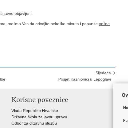
ti javno objavljeni.
atima, molimo Vas da odvojite nekoliko minuta i popunite
online
Sljedeća
dbe
Posjet Kaznionici u Lepoglavi
Ov
Korisne poveznice
P
Nu
Vlada Republike Hrvatske
Por
Državna škola za javnu upravu
Drž
Fu
Odbor za državnu službu
Ure