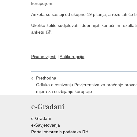
korupcijom.
Anketa se sastoji od ukupno 19 pitanja, a rezultati će bi
Ukoliko želite sudjelovati i doprinijeti konačnim rezult
anketu
.
Pisane vijesti
|
Antikorupcija
Prethodna
Odluka o osnivanju Povjerenstva za praćenje prove
mjera za suzbijanje korupcije
e-Građani
e-Građani
e-Savjetovanja
Portal otvorenih podataka RH