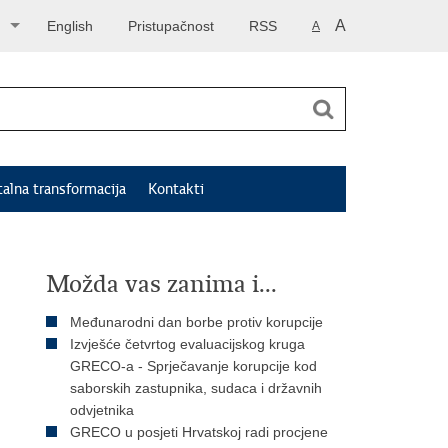
A
English
Pristupačnost
RSS
A
talna transformacija
Kontakti
Možda vas zanima i...
Međunarodni dan borbe protiv korupcije
Izvješće četvrtog evaluacijskog kruga
GRECO-a - Sprječavanje korupcije kod
saborskih zastupnika, sudaca i državnih
odvjetnika
GRECO u posjeti Hrvatskoj radi procjene