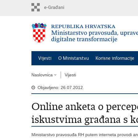
Preskoči
na
glavni
sadržaj
Vijesti
O Ministarstvu
Korisne informacije
Naslovnica
Vijesti
Objavljeno: 26.07.2012.
Online anketa o percepc
iskustvima građana s 
Ministarstvo pravosuđa RH putem interneta provodi ank