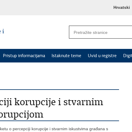
Hrvatski
Pristup informacijama
Istaknute teme
Uvid u registre
Digi
iji korupcije i stvarnim
korupcijom
etu o percepciji korupcije i stvarnim iskustvima građana s