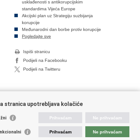
usklađenosti s antikorupcijskim
standardima Vijeća Europe
Akcijski plan uz Strategiju suzbijanja
korupcije
Međunarodni dan borbe protiv korupcije
Pogledajte sve
Ispiši stranicu
Podijeli na Facebooku
Podijeli na Twitteru
a stranica upotrebljava kolačiće
oveznice pravosudnog sustava
žni
Prihvaćam
Ne prihvaćam
tal sudova
avno odvjetništvo
nkcionalni
Prihvaćam
Ne prihvaćam
d za suzbijanje korupcije i organiziranog kriminaliteta