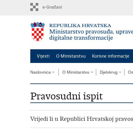
Preskoči
na
glavni
sadržaj
Vijesti
O Ministarstvu
Korisne informacije
Naslovnica
O Ministarstvu
Djelokrug
Os
Pravosudni ispit
Vrijedi li u Republici Hrvatskoj pravos