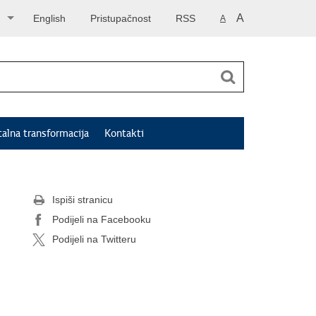
A
English
Pristupačnost
RSS
A
talna transformacija
Kontakti
Ispiši stranicu
Podijeli na Facebooku
Podijeli na Twitteru