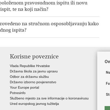
o položenom pravosudnom ispitu ili novu
spit, te na koji način?
me provedeno na stručnom osposobljavanju kako
udnog ispita?
Korisne poveznice
P
Ov
Vlada Republike Hrvatske
Por
Državna škola za javnu upravu
Drž
Nu
Odbor za državnu službu
Ure
Državno izborno povjerenstvo
Drž
Fu
Your Europe portal
Drž
Potresinfo
Pra
St
Službeno mjesto za sve informacije o koronavirusu
Hrv
Ured europskog javnog tužitelja
Hrv
Eur