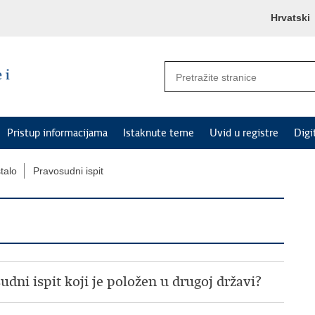
Hrvatski
Pristup informacijama
Istaknute teme
Uvid u registre
Digi
talo
Pravosudni ispit
udni ispit koji je položen u drugoj državi?