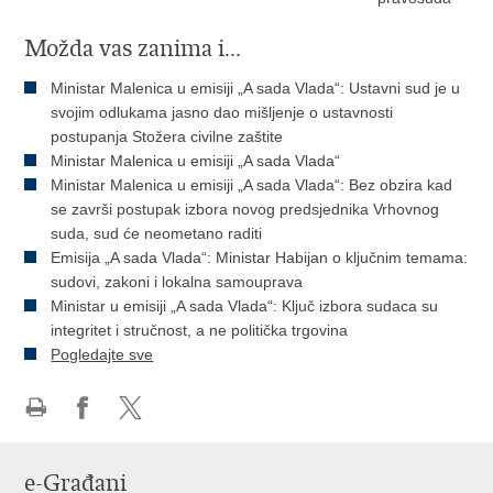
Možda vas zanima i...
Ministar Malenica u emisiji „A sada Vlada“: Ustavni sud je u
svojim odlukama jasno dao mišljenje o ustavnosti
postupanja Stožera civilne zaštite
Ministar Malenica u emisiji „A sada Vlada“
Ministar Malenica u emisiji „A sada Vlada“: Bez obzira kad
se završi postupak izbora novog predsjednika Vrhovnog
suda, sud će neometano raditi
Emisija „A sada Vlada“: Ministar Habijan o ključnim temama:
sudovi, zakoni i lokalna samouprava
Ministar u emisiji „A sada Vlada“: Ključ izbora sudaca su
integritet i stručnost, a ne politička trgovina
Pogledajte sve
Ispiši
Podijeli
Podijeli
stranicu
na
na
e-Građani
Facebooku
Twitteru