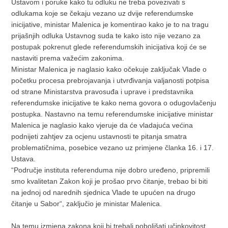
Ustavom i poruke kako tu odluku ne treba povezivati s
odlukama koje se čekaju vezano uz dvije referendumske
inicijative, ministar Malenica je komentirao kako je to na tragu
prijašnjih odluka Ustavnog suda te kako isto nije vezano za
postupak pokrenut glede referendumskih inicijativa koji će se
nastaviti prema važećim zakonima.
Ministar Malenica je naglasio kako očekuje zaključak Vlade o
početku procesa prebrojavanja i utvrđivanja valjanosti potpisa
od strane Ministarstva pravosuđa i uprave i predstavnika
referendumske inicijative te kako nema govora o odugovlačenju
postupka. Nastavno na temu referendumske inicijative ministar
Malenica je naglasio kako vjeruje da će vladajuća većina
podnijeti zahtjev za ocjenu ustavnosti te pitanja smatra
problematičnima, posebice vezano uz primjene članka 16. i 17.
Ustava.
“Područje instituta referenduma nije dobro uređeno, pripremili
smo kvalitetan Zakon koji je prošao prvo čitanje, trebao bi biti
na jednoj od narednih sjednica Vlade te upućen na drugo
čitanje u Sabor“, zaključio je ministar Malenica.
Na temu izmjena zakona koji bi trebali poboljšati učinkovitost