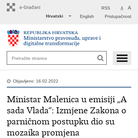
Preskoči
na
A
RSS
A
glavni
Hrvatski
English
Pristupačnost
sadržaj
Objavljeno: 16.02.2022.
Ministar Malenica u emisiji „A
sada Vlada“: Izmjene Zakona o
parničnom postupku dio su
mozaika promjena