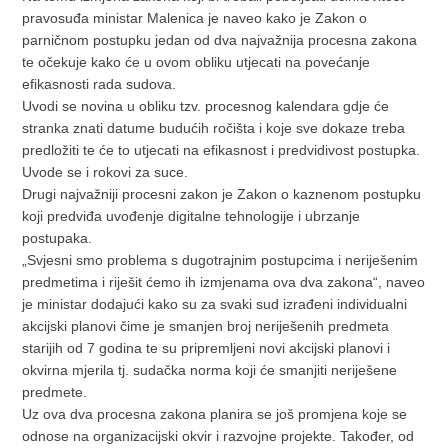
pravosuđa ministar Malenica je naveo kako je Zakon o
parničnom postupku jedan od dva najvažnija procesna zakona
te očekuje kako će u ovom obliku utjecati na povećanje
efikasnosti rada sudova.
Uvodi se novina u obliku tzv. procesnog kalendara gdje će
stranka znati datume budućih ročišta i koje sve dokaze treba
predložiti te će to utjecati na efikasnost i predvidivost postupka.
Uvode se i rokovi za suce.
Drugi najvažniji procesni zakon je Zakon o kaznenom postupku
koji predviđa uvođenje digitalne tehnologije i ubrzanje
postupaka.
„Svjesni smo problema s dugotrajnim postupcima i neriješenim
predmetima i riješit ćemo ih izmjenama ova dva zakona“, naveo
je ministar dodajući kako su za svaki sud izrađeni individualni
akcijski planovi čime je smanjen broj neriješenih predmeta
starijih od 7 godina te su pripremljeni novi akcijski planovi i
okvirna mjerila tj. sudačka norma koji će smanjiti neriješene
predmete.
Uz ova dva procesna zakona planira se još promjena koje se
odnose na organizacijski okvir i razvojne projekte. Također, od