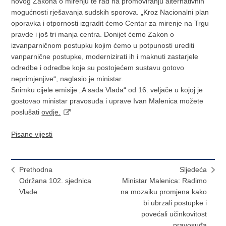
novog Zakona o mirenju te rad na promoviranju alternativnih
mogućnosti rješavanja sudskih sporova. „Kroz Nacionalni plan
oporavka i otpornosti izgradit ćemo Centar za mirenje na Trgu
pravde i još tri manja centra. Donijet ćemo Zakon o
izvanparničnom postupku kojim ćemo u potpunosti urediti
vanparnične postupke, modernizirati ih i maknuti zastarjele
odredbe i odredbe koje su postojećem sustavu gotovo
neprimjenjive“, naglasio je ministar.
Snimku cijele emisije „A sada Vlada“ od 16. veljače u kojoj je
gostovao ministar pravosuđa i uprave Ivan Malenica možete
poslušati
ovdje.
Pisane vijesti
Prethodna
Sljedeća
Održana 102. sjednica
Ministar Malenica: Radimo
Vlade
na mozaiku promjena kako
bi ubrzali postupke i
povećali učinkovitost
pravosuđa