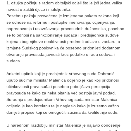
1. ožujka počinju s radom obiteljski odjeli što je još jedna velika
novost u zaštiti djece i maloljetnika.
Posebnu pažnju posvećena je izmjenama paketa zakona koji
se odnose na reformu i postupke imenovanja, ocjenjivanja,
napredovanja i usavršavanja pravosudnih dužnosnika, posebno
se to odnosi na sankcioniranje sudaca i predsjednika sudove
kojima zbog njihove neaktivnosti predmeti odlaze u zastaru, a
izmjene Sudskog poslovnika će posebno pridonijeti dodatnom
otvaranju pravosuđa javnosti kroz podatke o radu sudova i
sudaca.
Anketni upitnik koji je predsjednik Vrhovnog suda Dobronić
uputio sucima ministar Malenica ocijenio je kao koji pridonosi
učinkovitosti pravosuđa i posebno poboljšava percepciju
pravosuđa te kako za neka pitanja već postoje javni podaci.
Suradnju s predsjednikom Vrhovnog suda ministar Malenica
ocijenio je kao korektnu te je naglasio kako je izuzetno važno
donijeti propise koji će omogućiti sucima da kvalitetnije sude.
U narednom razdoblju ministar Malenica je najavio donošenje