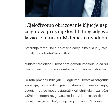
„Cjeloživotno obrazovanje ključ je usp
osigurava pružanje kvalitetnog odgovora
kazao je ministar Malenica u uvodnom
Središnja tema Dana hrvatskih odvjetnika bila je „Traj
obavljanja odvjetničke službe“.
Ministar Malenica u uvodnom govoru istaknuo je da s
izrazito važno pronaći zajednički odgovor svih dionika.
„U tom procesu krucijalnu ulogu ima Hrvatska odvjetnič
suradnje, uz proaktivni pristup stručnom usavršavanju
vjerujem da se mogu osigurati kvalitetniji okviri za jača
važnim temama razgovaramo i da vi kao struka donesete
razvijati svoju službu“, zaključio je ministar Malenica.