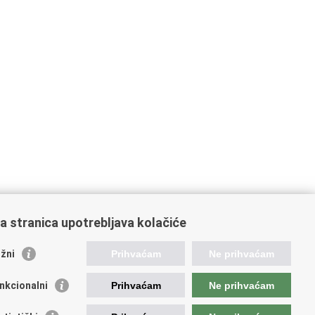
a stranica upotrebljava kolačiće
oveznice pravosudnog sustava
žni
Prihvaćam
Ne prihvaćam
tal sudova
avno odvjetništvo
nkcionalni
Prihvaćam
Ne prihvaćam
d za suzbijanje korupcije i organiziranog kriminaliteta
avno sudbeno vijeće