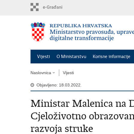
Preskoči
na
glavni
sadržaj
Vijesti
O Ministarstvu
Korisne informacije
Naslovnica
Vijesti
Objavljeno: 18.03.2022.
Ministar Malenica na D
Cjeloživotno obrazovanj
razvoja struke