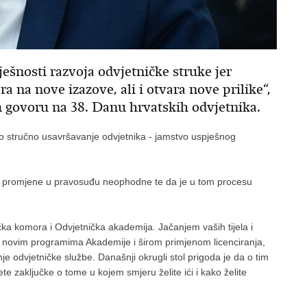
ješnosti razvoja odvjetničke struke jer
 na nove izazove, ali i otvara nove prilike“,
 govoru na 38. Danu hrvatskih odvjetnika.
no stručno usavršavanje odvjetnika - jamstvo uspješnog
u promjene u pravosuđu neophodne te da je u tom procesu
ka komora i Odvjetnička akademija. Jačanjem vaših tijela i
, novim programima Akademije i širom primjenom licenciranja,
nje odvjetničke službe. Današnji okrugli stol prigoda je da o tim
 zaključke o tome u kojem smjeru želite ići i kako želite