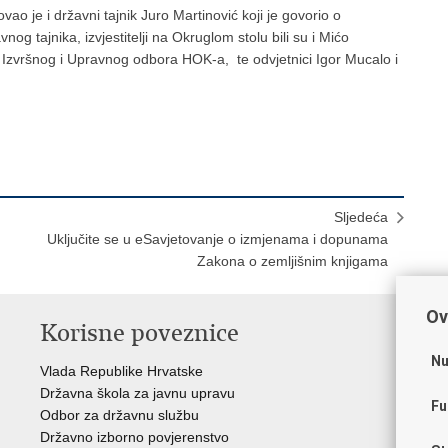
o je i državni tajnik Juro Martinović koji je govorio o
nog tajnika, izvjestitelji na Okruglom stolu bili su i Mićo
n Izvršnog i Upravnog odbora HOK-a, te odvjetnici Igor Mucalo i
Sljedeća
Uključite se u eSavjetovanje o izmjenama i dopunama
Zakona o zemljišnim knjigama
Ov
Korisne poveznice
P
Nu
Vlada Republike Hrvatske
Por
Državna škola za javnu upravu
Drž
Fu
Odbor za državnu službu
Ure
Državno izborno povjerenstvo
Drž