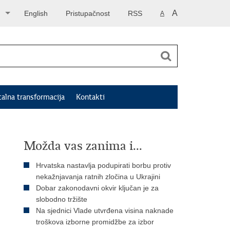
A
English
Pristupačnost
RSS
A
talna transformacija
Kontakti
Možda vas zanima i...
Hrvatska nastavlja podupirati borbu protiv
nekažnjavanja ratnih zločina u Ukrajini
Dobar zakonodavni okvir ključan je za
slobodno tržište
Na sjednici Vlade utvrđena visina naknade
troškova izborne promidžbe za izbor