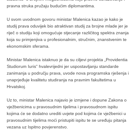
pravna struka pružaju budućim diplomantima.
U svom uvodnom govoru ministar Malenica kazao je kako je
studij prava oduvijek bio atraktivan studij za brojne mlade jer je
riječ o studiju koji omogućuje stjecanje različitog spektra znanja
koja su primjenjiva u profesionalnim, stručnim, znanstvenim te
ekonomskim sferama.
Ministar Malenica istaknuo je da su ciljevi projekta „Providentia
Studiorum Iuris“ hvalevrijedni jer uspostavljanju standarde
zanimanja u području prava, uvode nova programska rješenja i
unaprjeđuje kvalitetu studiranja na pravnim fakultetima u
Hrvatskoj.
Uz to, ministar Malenica najavio je izmjene i dopune Zakona o
vježbenicima u pravosudnim tijelima i pravosudnom ispitu
kojima će se dodatno urediti uvjete pod kojima će vježbenici u
pravosudnim tijelima moći pristupiti ispitu te se uređuju pitanja
vezana uz Ispitno povjerenstvo.