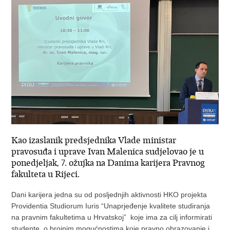
Kao izaslanik predsjednika Vlade ministar
pravosuđa i uprave Ivan Malenica sudjelovao je u
ponedjeljak, 7. ožujka na Danima karijera Pravnog
fakulteta u Rijeci.
Dani karijera jedna su od posljednjih aktivnosti HKO projekta
Providentia Studiorum Iuris “Unaprjeđenje kvalitete studiranja
na pravnim fakultetima u Hrvatskoj” koje ima za cilj informirati
studente o brojnim mogućnostima koje pravno obrazovanje i