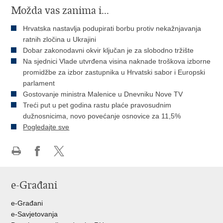
Možda vas zanima i...
Hrvatska nastavlja podupirati borbu protiv nekažnjavanja
ratnih zločina u Ukrajini
Dobar zakonodavni okvir ključan je za slobodno tržište
Na sjednici Vlade utvrđena visina naknade troškova izborne
promidžbe za izbor zastupnika u Hrvatski sabor i Europski
parlament
Gostovanje ministra Malenice u Dnevniku Nove TV
Treći put u pet godina rastu plaće pravosudnim
dužnosnicima, novo povećanje osnovice za 11,5%
Pogledajte sve
Ispiši
Podijeli
Podijeli
stranicu
na
na
e-Građani
Facebooku
Twitteru
e-Građani
e-Savjetovanja