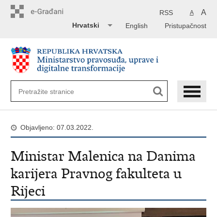
Preskoči
na
A
RSS
A
glavni
Hrvatski
English
Pristupačnost
sadržaj
Objavljeno: 07.03.2022.
Ministar Malenica na Danima
karijera Pravnog fakulteta u
Rijeci