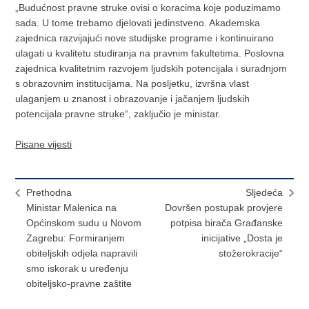
„Budućnost pravne struke ovisi o koracima koje poduzimamo
sada. U tome trebamo djelovati jedinstveno. Akademska
zajednica razvijajući nove studijske programe i kontinuirano
ulagati u kvalitetu studiranja na pravnim fakultetima. Poslovna
zajednica kvalitetnim razvojem ljudskih potencijala i suradnjom
s obrazovnim institucijama. Na posljetku, izvršna vlast
ulaganjem u znanost i obrazovanje i jačanjem ljudskih
potencijala pravne struke“, zaključio je ministar.
Pisane vijesti
Prethodna
Sljedeća
Ministar Malenica na
Dovršen postupak provjere
Općinskom sudu u Novom
potpisa birača Građanske
Zagrebu: Formiranjem
inicijative „Dosta je
obiteljskih odjela napravili
stožerokracije“
smo iskorak u uređenju
obiteljsko-pravne zaštite