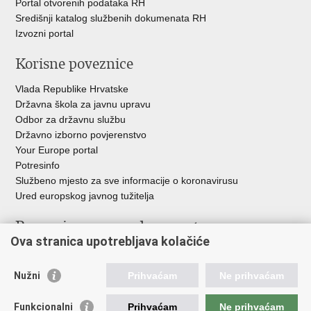
Portal otvorenih podataka RH
Središnji katalog službenih dokumenata RH
Izvozni portal
Korisne poveznice
Vlada Republike Hrvatske
Državna škola za javnu upravu
Odbor za državnu službu
Državno izborno povjerenstvo
Your Europe portal
Potresinfo
Službeno mjesto za sve informacije o koronavirusu
Ured europskog javnog tužitelja
Poveznice pravosudnog sustava
Ova stranica upotrebljava kolačiće
Portal sudova
Državno odvjetništvo
Nužni
Prihvaćam
Ne prihvaćam
Ured za suzbijanje korupcije i organiziranog kriminaliteta
Državno sudbeno vijeće
Funkcionalni
Prihvaćam
Ne prihvaćam