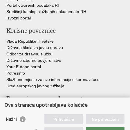
Portal otvorenih podataka RH
Središnji katalog službenih dokumenata RH
Izvozni portal
Korisne poveznice
Vlada Republike Hrvatske
Državna škola za javnu upravu
Odbor za državnu službu
Državno izborno povjerenstvo
Your Europe portal
Potresinfo
Službeno mjesto za sve informacije o koronavirusu
Ured europskog javnog tužitelja
Poveznice pravosudnog sustava
Ova stranica upotrebljava kolačiće
Portal sudova
Državno odvjetništvo
Nužni
Prihvaćam
Ne prihvaćam
Ured za suzbijanje korupcije i organiziranog kriminaliteta
Državno sudbeno vijeće