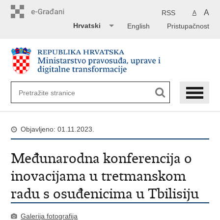
Preskoči
na
A
RSS
A
glavni
Hrvatski
English
Pristupačnost
sadržaj
Objavljeno: 01.11.2023.
Međunarodna konferencija o
inovacijama u tretmanskom
radu s osuđenicima u Tbilisiju
Galerija fotografija