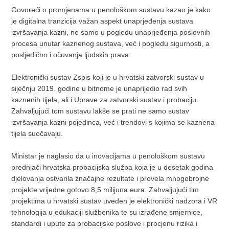
Govoreći o promjenama u penološkom sustavu kazao je kako
je digitalna tranzicija važan aspekt unaprjeđenja sustava
izvršavanja kazni, ne samo u pogledu unaprjeđenja poslovnih
procesa unutar kaznenog sustava, već i pogledu sigurnosti, a
posljedično i očuvanja ljudskih prava.
Elektronički sustav Zspis koji je u hrvatski zatvorski sustav u
siječnju 2019. godine u bitnome je unaprijedio rad svih
kaznenih tijela, ali i Uprave za zatvorski sustav i probaciju.
Zahvaljujući tom sustavu lakše se prati ne samo sustav
izvršavanja kazni pojedinca, već i trendovi s kojima se kaznena
tijela suočavaju.
Ministar je naglasio da u inovacijama u penološkom sustavu
prednjači hrvatska probacijska služba koja je u desetak godina
djelovanja ostvarila značajne rezultate i provela mnogobrojne
projekte vrijedne gotovo 8,5 milijuna eura. Zahvaljujući tim
projektima u hrvatski sustav uveden je elektronički nadzora i VR
tehnologija u edukaciji službenika te su izrađene smjernice,
standardi i upute za probacijske poslove i procjenu rizika i