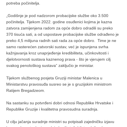
potreba počinitelja.
„Godišnje je pod nadzorom probacijske službe oko 3.500
počinitelja. Tijekom 2022. godine osuđenici kojima je kazna
zatvora zamijenjena radom za opće dobro odradili su preko
370 tisuća sati, a od uspostave probacijske službe odrađeno je
preko 4,5 milijuna radnih sati rada za opće dobro. Time je ne
samo rasterećen zatvorski sustav, već je ispunjena svrha
kažnjavanja kroz unaprjeđenje kredibiliteta, učinkovitosti i
djelotvornosti sustava kaznenog prava - što je vjerujem cilj
svakog penološkog sustava“ zaključio je ministar.
Tijekom službenog posjeta Gruziji ministar Malenica u
Ministarstvu pravosuđa susreo se je s gruzijskim ministrom
Ratijem Bregadzeom.
Na sastanku su potvrđeni dobri odnosi Republike Hrvatske i
Republike Gruzije i kvalitetna pravosudna suradnja.
U cilju jačanja suradnje ministri su potpisali zajedničku izjavu