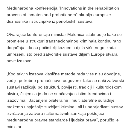
Međunarodna konferencija "Innovations in the rehabilitation
process of inmates and probationers” okuplja europske
dužnosnike i stručnjake iz penoloških sustava.
Otvarajući konferenciju ministar Malenica istaknuo je kako se
promjene u strukturi transnacionalnog kriminala kontinuirano
događaju i da su počinitelji kaznenih djela više nego ikada
umreženi, što pred zatvorske sustave diljem Europe stvara
nove izazove.
„Kod takvih izazova klasične metode rada više nisu dovoljne,
već je potrebno pronaći nove odgovore. Iako se naši zatvorski
sustavi razlikuju po strukturi, povijesti, tradiciji i kulturološkom
okviru, činjenica je da se suočavaju s istim trendovima i
izazovima. Jačanjem bilateralne i multilateralne suradnje
možemo uspješnije suzbijati kriminal, ali i unaprjeđivati sustav
izvršavanja zatvora i alternativnih sankcija poštujući
međunarodne pravne standarde i ljudska prava“, poručio je
ministar.