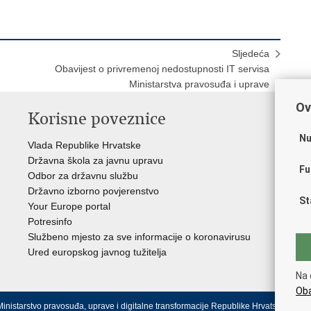
Sljedeća
Obavijest o privremenoj nedostupnosti IT servisa
Ministarstva pravosuđa i uprave
Ov
Korisne poveznice
P
Nu
Vlada Republike Hrvatske
Por
Državna škola za javnu upravu
Drž
Fu
Odbor za državnu službu
Ure
Državno izborno povjerenstvo
Drž
St
Your Europe portal
Drž
Potresinfo
Pra
Službeno mjesto za sve informacije o koronavirusu
Hrv
Ured europskog javnog tužitelja
Hrv
Eur
Na 
Oba
inistarstvo pravosuđa, uprave i digitalne transformacije Republike Hrvatske.
Uvjeti