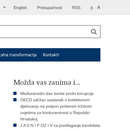
A
English
Pristupačnost
RSS
A
talna transformacija
Kontakti
Možda vas zanima i...
Međunarodni dan borbe protiv korupcije
OECD održao sastanak o kolektivnom
djelovanju na potpori poštenim tržišnim
uvjetima za konkurentnost u Republici
Hrvatskoj
J A V N I P OZ I V za predlaganje kandidata