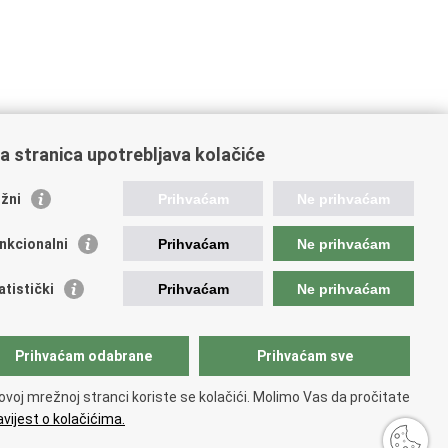
a stranica upotrebljava kolačiće
oveznice pravosudnog sustava
žni
Prihvaćam
Ne prihvaćam
tal sudova
avno odvjetništvo
nkcionalni
Prihvaćam
Ne prihvaćam
d za suzbijanje korupcije i organiziranog kriminaliteta
avno sudbeno vijeće
atistički
Prihvaćam
Ne prihvaćam
avnoodvjetničko vijeće
vosudna akademija
atska odvjetnička komora
Prihvaćam odabrane
Prihvaćam sve
atska javnobilježnička komora
opski pravosudni portal
ovoj mrežnoj stranci koriste se kolačići. Molimo Vas da pročitate
vijest o kolačićima.
 korištenja
.
Izjava o