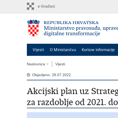
Preskoči
na
glavni
sadržaj
Vijesti
O Ministarstvu
Korisne informacije
Naslovnica
Vijesti
Objavljeno: 28.07.2022.
Akcijski plan uz Strate
za razdoblje od 2021. do