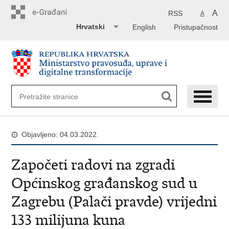
Preskoči
na
A
RSS
A
glavni
Hrvatski
English
Pristupačnost
sadržaj
Objavljeno: 04.03.2022.
Započeti radovi na zgradi
Općinskog građanskog sud u
Zagrebu (Palači pravde) vrijedni
133 milijuna kuna