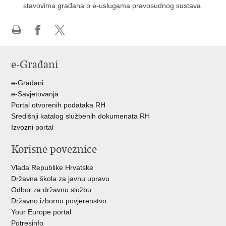
stavovima građana o e-uslugama pravosudnog sustava
Ispiši
Podijeli
Podijeli
stranicu
na
na
e-Građani
Facebooku
Twitteru
e-Građani
e-Savjetovanja
Portal otvorenih podataka RH
Središnji katalog službenih dokumenata RH
Izvozni portal
Korisne poveznice
Vlada Republike Hrvatske
Državna škola za javnu upravu
Odbor za državnu službu
Državno izborno povjerenstvo
Your Europe portal
Potresinfo