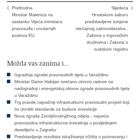
Prethodna
Sljedeća
Ministar Malenica na
Hrvatskom saboru
sastanku Vijeća ministara
predstavljene izmjene
pravosuđa i unutarnjih
stečajnog zakonodavstva ,
poslova EU
Zakona o trgovačkim
društvima i Zakona o
sudskom registru
Možda vas zanima i...
Izgradnja zgrade pravosudnih tijela u Varaždinu
Ministar Damir Habijan svečano otvorio radove na
nadogradnji i energetskoj obnovi zgrade pravosudnih tijela
u Varaždinu
Trg pravde najvažniji infrastrukturni pravosudni projekt koji
će utvrditi standarde za buduće investicije
Nova zgrada Zemljišnoknjižnog odjela - najveća
pravosudna infrastrukturna investicija u posljednjem
desetljeću u Zagrebu
Predstavljanje rezultata istraživanja tržišta o poznavanju i