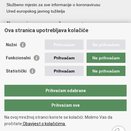
Službeno mjesto za sve informacije o koronavirusu
Ured europskog javnog tužitelja
Poveznice pravosudnog sustava
Ova stranica upotrebljava kolačiće
Portal sudova
Državno odvjetništvo
Nužni
Prihvaćam
Ne prihvaćam
Ured za suzbijanje korupcije i organiziranog kriminaliteta
Državno sudbeno vijeće
Funkcionalni
Prihvaćam
Ne prihvaćam
Državnoodvjetničko vijeće
Pravosudna akademija
Statistički
Prihvaćam
Ne prihvaćam
Hrvatska odvjetnička komora
Hrvatska javnobilježnička komora
Europski pravosudni portal
Prihvaćam odabrane
Prihvaćam sve
Povratak na vrh
Copyright © 2026 Ministarstvo pravosuđa, uprave i digitalne
Na ovoj mrežnoj stranci koriste se kolačići. Molimo Vas da
transformacije Republike Hrvatske.
Uvjeti korištenja
.
Izjava o
pročitate
Obavijest o kolačićima.
pristupačnosti
.