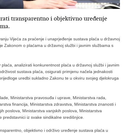
ati transparentno i objektivno uređenje
ama.
vanju Vijeća za praćenje i unaprjeđenje sustava plaća u državnoj
 je Zakonom o plaćama u državnoj službi i javnim službama s
v plaća, analizirati konkurentnost plaća u državnoj službi i javnim
 održivost sustava plaća, osigurati primjenu načela jednakosti
 prijedloge uredbi sukladno Zakonu te u okviru svojeg djelokruga
ade, Ministarstva pravosuđa i uprave, Ministarstva rada,
tarstva financija, Ministarstva zdravstva, Ministarstva znanosti i
jih poslova, Ministarstva vanjskih poslova, Ministarstva
 predstavnici iz svake sindikalne središnjice.
nsparentno, objektivno i održivo uređenje sustava plaća u