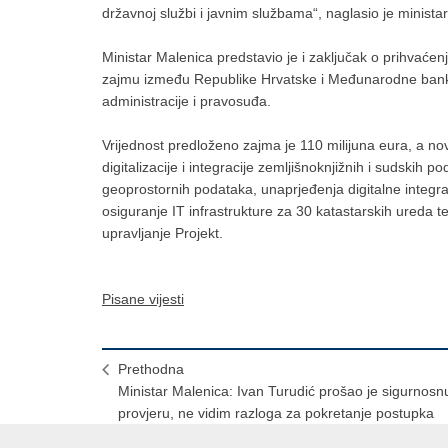
državnoj službi i javnim službama“, naglasio je ministar
Ministar Malenica predstavio je i zaključak o prihvać
zajmu između Republike Hrvatske i Međunarodne banke 
administracije i pravosuđa.
Vrijednost predloženo zajma je 110 milijuna eura, a nov
digitalizacije i integracije zemljišnoknjižnih i sudskih p
geoprostornih podataka, unaprjeđenja digitalne integraci
osiguranje IT infrastrukture za 30 katastarskih ureda te 
upravljanje Projekt.
Pisane vijesti
Prethodna
Ministar Malenica: Ivan Turudić prošao je sigurnosn
provjeru, ne vidim razloga za pokretanje postupka