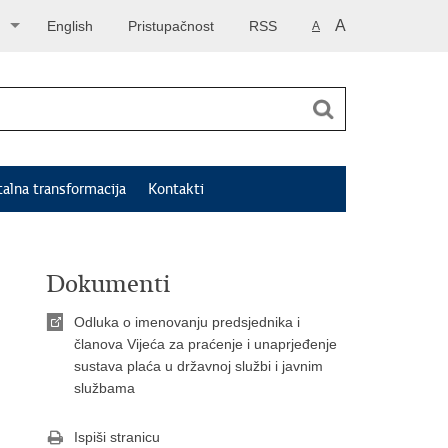
A
English
Pristupačnost
RSS
A
talna transformacija
Kontakti
Dokumenti
Odluka o imenovanju predsjednika i
članova Vijeća za praćenje i unaprjeđenje
sustava plaća u državnoj službi i javnim
službama
Ispiši stranicu