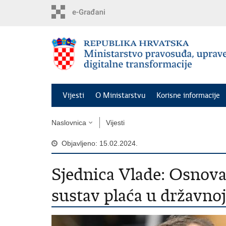
Preskoči
na
glavni
sadržaj
Vijesti
O Ministarstvu
Korisne informacije
Naslovnica
Vijesti
Objavljeno: 15.02.2024.
Sjednica Vlade: Osnovan
sustav plaća u državnoj