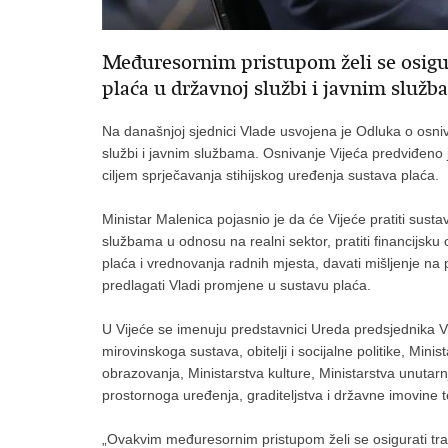
Međuresornim pristupom želi se osigur
plaća u državnoj službi i javnim služb
Na današnjoj sjednici Vlade usvojena je Odluka o osni
službi i javnim službama. Osnivanje Vijeća predviđeno
ciljem sprječavanja stihijskog uređenja sustava plaća.
Ministar Malenica pojasnio je da će Vijeće pratiti susta
službama u odnosu na realni sektor, pratiti financijsku
plaća i vrednovanja radnih mjesta, davati mišljenje na
predlagati Vladi promjene u sustavu plaća.
U Vijeće se imenuju predstavnici Ureda predsjednika Vl
mirovinskoga sustava, obitelji i socijalne politike, Minis
obrazovanja, Ministarstva kulture, Ministarstva unutarn
prostornoga uređenja, graditeljstva i državne imovine te
„Ovakvim međuresornim pristupom želi se osigurati tra