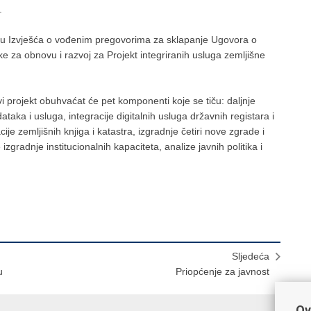
.
enju Izvješća o vođenim pregovorima za sklapanje Ugovora o
za obnovu i razvoj za Projekt integriranih usluga zemljišne
i projekt obuhvaćat će pet komponenti koje se tiču: daljnje
odataka i usluga, integracije digitalnih usluga državnih registara i
je zemljišnih knjiga i katastra, izgradnje četiri nove zgrade i
izgradnje institucionalnih kapaciteta, analize javnih politika i
Sljedeća
u
Priopćenje za javnost
Ov