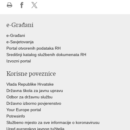
Ispiši
Podijeli
Podijeli
stranicu
na
na
e-Građani
Facebooku
Twitteru
e-Građani
e-Savjetovanja
Portal otvorenih podataka RH
Središnji katalog službenih dokumenata RH
Izvozni portal
Korisne poveznice
Vlada Republike Hrvatske
Državna škola za javnu upravu
Odbor za državnu službu
Državno izborno povjerenstvo
Your Europe portal
Potresinfo
Službeno mjesto za sve informacije o koronavirusu
Ured europskog javnog tužitelja