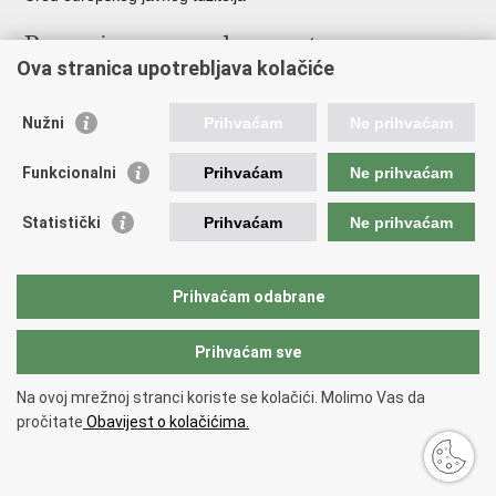
Poveznice pravosudnog sustava
Ova stranica upotrebljava kolačiće
Portal sudova
Državno odvjetništvo
Nužni
Prihvaćam
Ne prihvaćam
Ured za suzbijanje korupcije i organiziranog kriminaliteta
Državno sudbeno vijeće
Funkcionalni
Prihvaćam
Ne prihvaćam
Državnoodvjetničko vijeće
Pravosudna akademija
Statistički
Prihvaćam
Ne prihvaćam
Hrvatska odvjetnička komora
Hrvatska javnobilježnička komora
Europski pravosudni portal
Prihvaćam odabrane
Prihvaćam sve
Povratak na vrh
Copyright © 2026 Ministarstvo pravosuđa, uprave i digitalne
Na ovoj mrežnoj stranci koriste se kolačići. Molimo Vas da
transformacije Republike Hrvatske.
Uvjeti korištenja
.
Izjava o
pročitate
Obavijest o kolačićima.
pristupačnosti
.