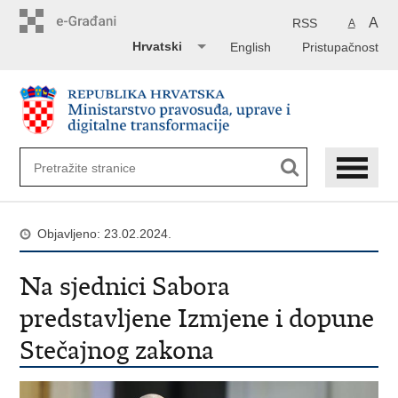
Preskoči
na
A
RSS
A
glavni
Hrvatski
English
Pristupačnost
sadržaj
Objavljeno: 23.02.2024.
Na sjednici Sabora
predstavljene Izmjene i dopune
Stečajnog zakona