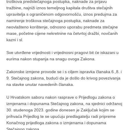
troškova predstečajnoga postupka, naknade za prijavu
tražbine, najniži iznos temeljnog kapitala društva stečajnih
upravitelja s ograničenom odgovornošću, iznos predujma za
namirenje troškova stečajnoga postupka, naknade za
neovlašteno korištenje, odnosno uporabu predmeta stečajne
mase, početne cijene nekretnine na četvrtoj dražbi, novčanih
kazni i sl.
Sve utvrđene vrijednosti i vrijednosni pragovi bit će iskazani u
eurima nakon stupanja na snagu ovoga Zakona.
Zakonske izmjene provode se i s ciljem ispravka članaka 6.,8. i
9. Stečajnog zakona, budući da je došlo do krivog povezivanja
na stavke unutar navedenih članaka.
U Hrvatskom saboru nakon rasprave o Prijedlogu zakona o
izmjenama i dopunama Stečajnog zakona, na sjednici održanoj
30. studenoga 2023. godine donesen je Zaključak kojim se
prihvaća Prijedlog te se upućuju predlagatelju radi pripreme
Konačnog prijedloga zakona o izmjenama i dopunama
Stečajnog zakona.