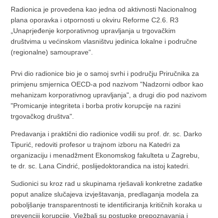
Radionica je provedena kao jedna od aktivnosti Nacionalnog
plana oporavka i otpornosti u okviru Reforme C2.6. R3
„Unaprjeđenje korporativnog upravljanja u trgovačkim
društvima u većinskom vlasništvu jedinica lokalne i područne
(regionalne) samouprave“.
Prvi dio radionice bio je o samoj svrhi i području Priručnika za
primjenu smjernica OECD-a pod nazivom "Nadzorni odbor kao
mehanizam korporativnog upravljanja", a drugi dio pod nazivom
"Promicanje integriteta i borba protiv korupcije na razini
trgovačkog društva".
Predavanja i praktični dio radionice vodili su prof. dr. sc. Darko
Tipurić, redoviti profesor u trajnom izboru na Katedri za
organizaciju i menadžment Ekonomskog fakulteta u Zagrebu,
te dr. sc. Lana Cindrić, poslijedoktorandica na istoj katedri.
Sudionici su kroz rad u skupinama rješavali konkretne zadatke
poput analize slučajeva izvještavanja, predlaganja modela za
poboljšanje transparentnosti te identificiranja kritičnih koraka u
prevenciji korupcije. Vježbali su postupke prepoznavanja i