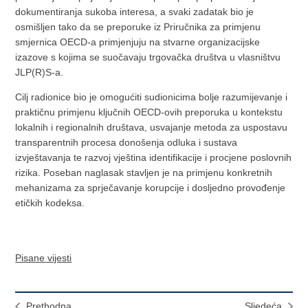
dokumentiranja sukoba interesa, a svaki zadatak bio je
osmišljen tako da se preporuke iz Priručnika za primjenu
smjernica OECD-a primjenjuju na stvarne organizacijske
izazove s kojima se suočavaju trgovačka društva u vlasništvu
JLP(R)S-a.
Cilj radionice bio je omogućiti sudionicima bolje razumijevanje i
praktičnu primjenu ključnih OECD-ovih preporuka u kontekstu
lokalnih i regionalnih društava, usvajanje metoda za uspostavu
transparentnih procesa donošenja odluka i sustava
izvještavanja te razvoj vještina identifikacije i procjene poslovnih
rizika. Poseban naglasak stavljen je na primjenu konkretnih
mehanizama za sprječavanje korupcije i dosljedno provođenje
etičkih kodeksa.
Pisane vijesti
Prethodna
Sljedeća