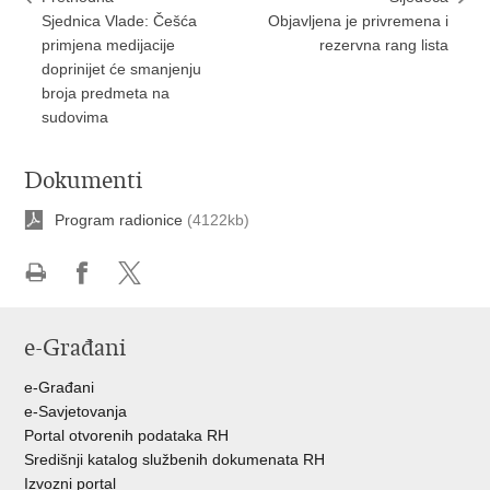
Sjednica Vlade: Češća
Objavljena je privremena i
primjena medijacije
rezervna rang lista
doprinijet će smanjenju
broja predmeta na
sudovima
Dokumenti
Program radionice
(4122kb)
Ispiši
Podijeli
Podijeli
stranicu
na
na
e-Građani
Facebooku
Twitteru
e-Građani
e-Savjetovanja
Portal otvorenih podataka RH
Središnji katalog službenih dokumenata RH
Izvozni portal