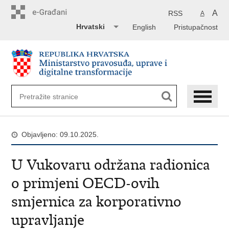
Preskoči
na
A
RSS
A
glavni
Hrvatski
English
Pristupačnost
sadržaj
Objavljeno: 09.10.2025.
U Vukovaru održana radionica
o primjeni OECD-ovih
smjernica za korporativno
upravljanje