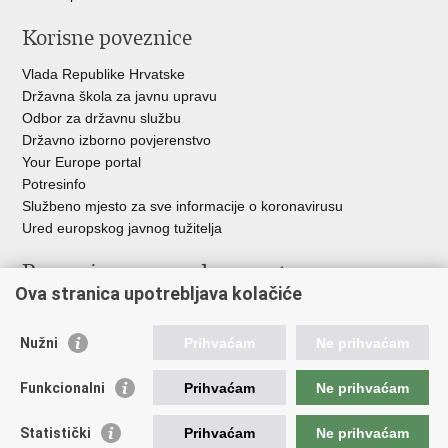
Korisne poveznice
Vlada Republike Hrvatske
Državna škola za javnu upravu
Odbor za državnu službu
Državno izborno povjerenstvo
Your Europe portal
Potresinfo
Službeno mjesto za sve informacije o koronavirusu
Ured europskog javnog tužitelja
Poveznice pravosudnog sustava
Ova stranica upotrebljava kolačiće
Portal sudova
Državno odvjetništvo
Nužni
Prihvaćam
Ne prihvaćam
Ured za suzbijanje korupcije i organiziranog kriminaliteta
Državno sudbeno vijeće
Funkcionalni
Prihvaćam
Ne prihvaćam
Državnoodvjetničko vijeće
Pravosudna akademija
Statistički
Prihvaćam
Ne prihvaćam
Hrvatska odvjetnička komora