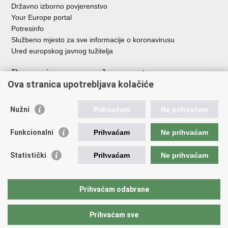
Državno izborno povjerenstvo
Your Europe portal
Potresinfo
Službeno mjesto za sve informacije o koronavirusu
Ured europskog javnog tužitelja
Poveznice pravosudnog sustava
Ova stranica upotrebljava kolačiće
Portal sudova
Državno odvjetništvo
Nužni
Prihvaćam
Ne prihvaćam
Ured za suzbijanje korupcije i organiziranog kriminaliteta
Državno sudbeno vijeće
Funkcionalni
Prihvaćam
Ne prihvaćam
Državnoodvjetničko vijeće
Pravosudna akademija
Statistički
Prihvaćam
Ne prihvaćam
Hrvatska odvjetnička komora
Hrvatska javnobilježnička komora
Europski pravosudni portal
Prihvaćam odabrane
Prihvaćam sve
Povratak na vrh