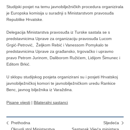
Studijski posjet na temu javnobilježničkih procedura organizirala
je Europska komisija u suradnji s Ministarstvom pravosuđa
Republike Hrvatske.
Delegacija Ministarstva pravosuđa iz Turske sastala se s
predstavnicima Uprave za organizaciju pravosuđa Lucom
Grgić-Petrović, Željkom Rebić i Vanessom Pomykalo te
predstavnicima Uprave za građansko, trgovačko i upravno
pravo Petrom Jurinom, Daliborom Ružićem, Lidijom Šimunec i
Editom Brkić.
U sklopu studijskog posjeta organizirani su i posjeti Hrvatskoj
javnobilježničkoj komori te javnobilježničkom uredu Rankice
Benc, javnog bilježnika iz Varaždina.
Pisane vijesti
|
Bilateralni sastanci
Prethodna
Sljedeća
Okrugli stol Ministarstva
Sastanak Vijeća ministara