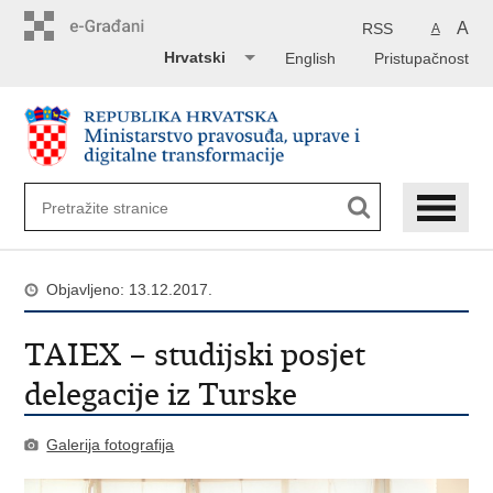
Preskoči
na
A
RSS
A
glavni
Hrvatski
English
Pristupačnost
sadržaj
Objavljeno: 13.12.2017.
TAIEX – studijski posjet
delegacije iz Turske
Galerija fotografija