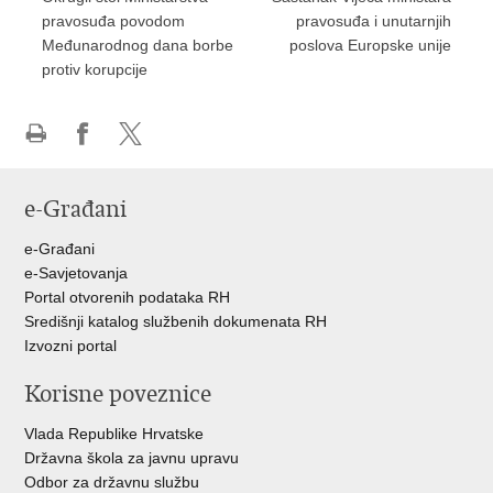
pravosuđa povodom
pravosuđa i unutarnjih
Međunarodnog dana borbe
poslova Europske unije
protiv korupcije
Ispiši
Podijeli
Podijeli
stranicu
na
na
e-Građani
Facebooku
Twitteru
e-Građani
e-Savjetovanja
Portal otvorenih podataka RH
Središnji katalog službenih dokumenata RH
Izvozni portal
Korisne poveznice
Vlada Republike Hrvatske
Državna škola za javnu upravu
Odbor za državnu službu