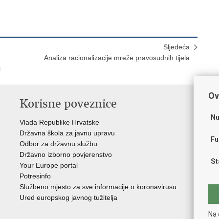
Sljedeća
Analiza racionalizacije mreže pravosudnih tijela
i
Ov
Korisne poveznice
P
Nu
Vlada Republike Hrvatske
Por
Državna škola za javnu upravu
Drž
Fu
Odbor za državnu službu
Ure
Državno izborno povjerenstvo
Drž
St
Your Europe portal
Drž
Potresinfo
Pra
Službeno mjesto za sve informacije o koronavirusu
Hrv
Ured europskog javnog tužitelja
Hrv
Eur
Na 