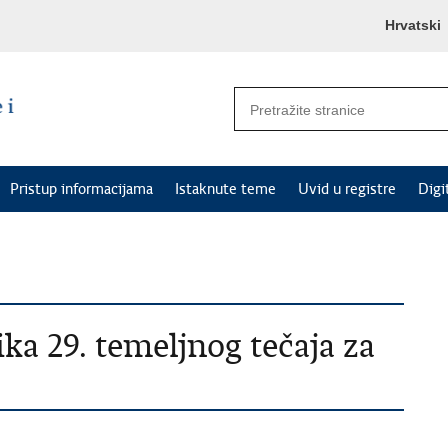
Hrvatski
Pristup informacijama
Istaknute teme
Uvid u registre
Digi
ka 29. temeljnog tečaja za