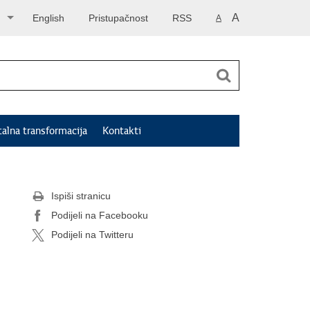
A
English
Pristupačnost
RSS
A
talna transformacija
Kontakti
Ispiši stranicu
Podijeli na Facebooku
Podijeli na Twitteru