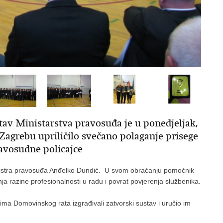
tav Ministarstva pravosuđa je u ponedjeljak,
Zagrebu upriličilo svečano polaganje prisege
ravosudne policajce
istra pravosuđa Anđelko Dundić. U svom obraćanju pomoćnik
ja razine profesionalnosti u radu i povrat povjerenja službenika.
ima Domovinskog rata izgrađivali zatvorski sustav i uručio im