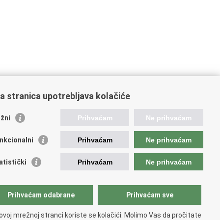
a stranica upotrebljava kolačiće
oveznice pravosudnog sustava
žni
Prihvaćam
Ne prihvaćam
tal sudova
avno odvjetništvo
nkcionalni
Prihvaćam
Ne prihvaćam
d za suzbijanje korupcije i organiziranog kriminaliteta
avno sudbeno vijeće
atistički
Prihvaćam
Ne prihvaćam
avnoodvjetničko vijeće
vosudna akademija
atska odvjetnička komora
Prihvaćam odabrane
Prihvaćam sve
atska javnobilježnička komora
opski pravosudni portal
ovoj mrežnoj stranci koriste se kolačići. Molimo Vas da pročitate