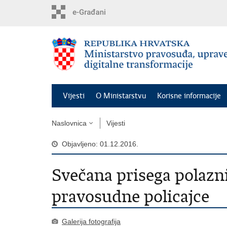
Preskoči
na
glavni
sadržaj
Vijesti
O Ministarstvu
Korisne informacije
Naslovnica
Vijesti
Objavljeno: 01.12.2016.
Svečana prisega polazni
pravosudne policajce
Galerija fotografija