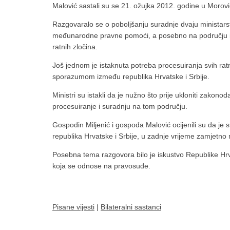
Malović sastali su se 21. ožujka 2012. godine u Morović
Razgovaralo se o poboljšanju suradnje dvaju ministars
međunarodne pravne pomoći, a posebno na području iz
ratnih zločina.
Još jednom je istaknuta potreba procesuiranja svih rat
sporazumom između republika Hrvatske i Srbije.
Ministri su istakli da je nužno što prije ukloniti zako
procesuiranje i suradnju na tom području.
Gospodin Miljenić i gospođa Malović ocijenili su da je 
republika Hrvatske i Srbije, u zadnje vrijeme zamjetno n
Posebna tema razgovora bilo je iskustvo Republike Hr
koja se odnose na pravosuđe.
Pisane vijesti
|
Bilateralni sastanci