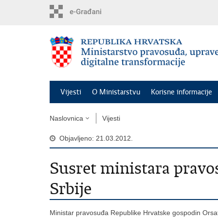
Preskoči
na
glavni
sadržaj
Vijesti
O Ministarstvu
Korisne informacije
Naslovnica
Vijesti
Objavljeno: 21.03.2012.
Susret ministara pravo
Srbije
Ministar pravosuđa Republike Hrvatske gospodin Orsat