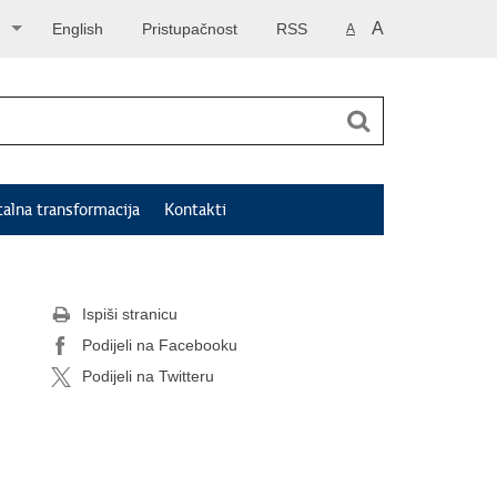
A
English
Pristupačnost
RSS
A
talna transformacija
Kontakti
Ispiši stranicu
Podijeli na Facebooku
Podijeli na Twitteru