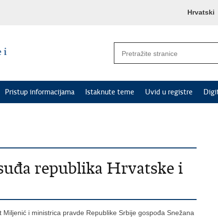
Hrvatski
Pristup informacijama
Istaknute teme
Uvid u registre
Digi
suđa republika Hrvatske i
 Miljenić i ministrica pravde Republike Srbije gospođa Snežana