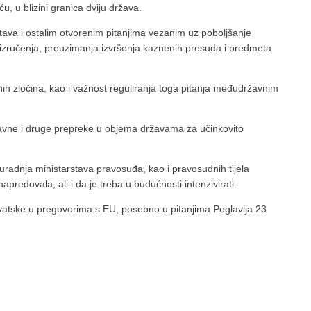
u, u blizini granica dviju država.
tava i ostalim otvorenim pitanjima vezanim uz poboljšanje
ručenja, preuzimanja izvršenja kaznenih presuda i predmeta
nih zločina, kao i važnost reguliranja toga pitanja međudržavnim
nodavne i druge prepreke u objema državama za učinkovito
suradnja ministarstava pravosuđa, kao i pravosudnih tijela
apredovala, ali i da je treba u budućnosti intenzivirati.
vatske u pregovorima s EU, posebno u pitanjima Poglavlja 23