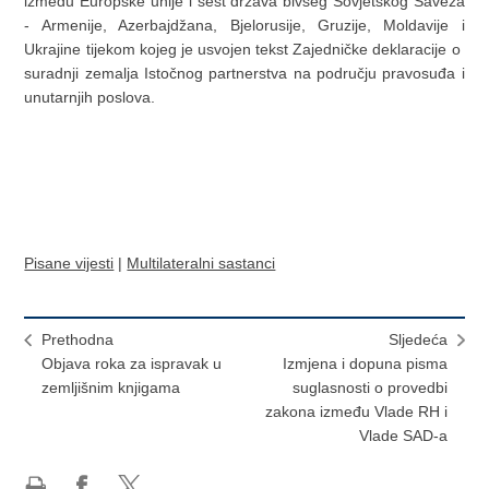
između Europske unije i šest država bivšeg Sovjetskog Saveza
- Armenije, Azerbajdžana, Bjelorusije, Gruzije, Moldavije i
Ukrajine tijekom kojeg je usvojen tekst Zajedničke deklaracije o
suradnji zemalja Istočnog partnerstva na području pravosuđa i
unutarnjih poslova.
Pisane vijesti
|
Multilateralni sastanci
Prethodna
Sljedeća
Objava roka za ispravak u
Izmjena i dopuna pisma
zemljišnim knjigama
suglasnosti o provedbi
zakona između Vlade RH i
Vlade SAD-a