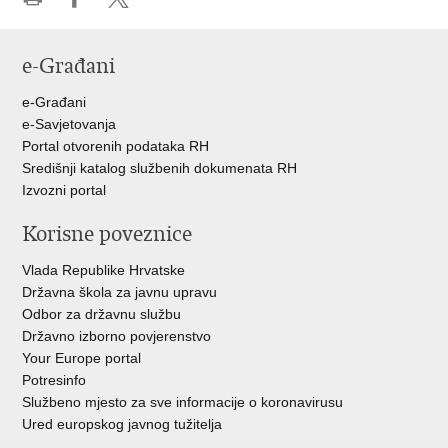
Ispiši
Podijeli
Podijeli
stranicu
na
na
e-Građani
Facebooku
Twitteru
e-Građani
e-Savjetovanja
Portal otvorenih podataka RH
Središnji katalog službenih dokumenata RH
Izvozni portal
Korisne poveznice
Vlada Republike Hrvatske
Državna škola za javnu upravu
Odbor za državnu službu
Državno izborno povjerenstvo
Your Europe portal
Potresinfo
Službeno mjesto za sve informacije o koronavirusu
Ured europskog javnog tužitelja