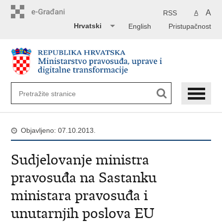
Preskoči
na
A
RSS
A
glavni
Hrvatski
English
Pristupačnost
sadržaj
Objavljeno: 07.10.2013.
Sudjelovanje ministra
pravosuđa na Sastanku
ministara pravosuđa i
unutarnjih poslova EU