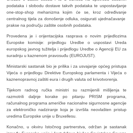
podataka i slobodu dostave takvih podataka te uspostavljanje
one-stop-shop mehanizma kojim će se, kroz određivanje
centralnog tijela za donošenje odluka, osigurati ujednačavanje
prakse na području zaštite osobnih podataka.
Provedena je i orijentacijska rasprava o novim prijedlozima
Europske komisije: prijedlogu Uredbe o uspostavi Ureda
europskog javnog tužitelja i prijedlogu Uredbe o Agenciji EU za
suradnju u kaznenom pravosuđu (EUROJUST).
Ministarski sastanak bio je prilika i za usvajanje općeg pristupa
Vijeća o prijedlogu Direktive Europskog parlamenta i Vijeća o
kaznenopravnoj zaštiti eura i drugih valuta od krivotvorenja.
Tijekom radnog ručka ministri su razmijenili mišljenja te
razmotrili daljnje korake po pitanju PRISM programa,
računalnog programa američke nacionalne sigurnosne agencije
za elektroničko nadziranje koja je izvršila neovlašten pristup
uredima Europske unije u Bruxellesu.
Konačno, u okviru Istočnog partnerstva, održan je sastanak