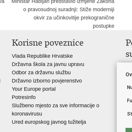
va
Ministar Habijan predstavio izmjene Zakona
o pravosudnoj suradnji: Stiže moderniji
okvir za učinkovitije prekogranične
postupke
Korisne poveznice
P
s
Vlada Republike Hrvatske
Državna škola za javnu upravu
Po
Odbor za državnu službu
Ov
Dr
H
Državno izborno povjerenstvo
Ur
Nu
Your Europe portal
kr
Potresinfo
Dr
Fu
Službeno mjesto za sve informacije o
Dr
koronavirusu
St
Pr
Ured europskog javnog tužitelja
Hr