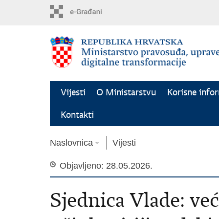
Preskoči
na
glavni
sadržaj
Vijesti
O Ministarstvu
Korisne info
Kontakti
Naslovnica
Vijesti
Objavljeno: 28.05.2026.
Sjednica Vlade: već