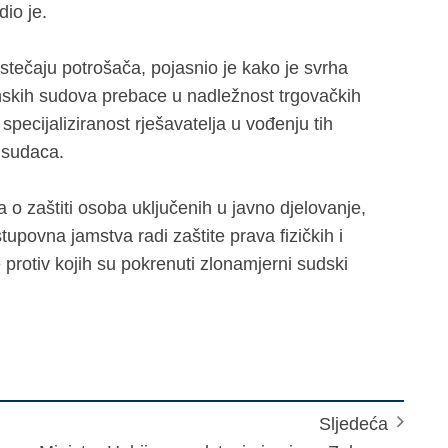
io je.
tečaju potrošača, pojasnio je kako je svrha
nskih sudova prebace u nadležnost trgovačkih
specijaliziranost rješavatelja u vođenju tih
 sudaca.
o zaštiti osoba uključenih u javno djelovanje,
stupovna jamstva radi zaštite prava fizičkih i
 protiv kojih su pokrenuti zlonamjerni sudski
ci.
Sljedeća