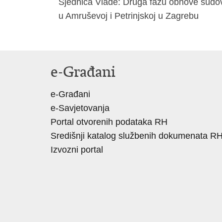
Sjednica Vlade: Druga fazu obnove sudo
u Amruševoj i Petrinjskoj u Zagrebu
e-Građani
e-Građani
e-Savjetovanja
Portal otvorenih podataka RH
Središnji katalog službenih dokumenata R
Izvozni portal