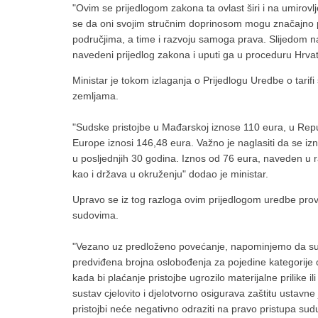
"Ovim se prijedlogom zakona ta ovlast širi i na umirovl
se da oni svojim stručnim doprinosom mogu značajno pr
područjima, a time i razvoju samoga prava. Slijedom n
navedeni prijedlog zakona i uputi ga u proceduru Hrvat
Ministar je tokom izlaganja o Prijedlogu Uredbe o tarif
zemljama.
"Sudske pristojbe u Mađarskoj iznose 110 eura, u Repu
Europe iznosi 146,48 eura. Važno je naglasiti da se izn
u posljednjih 30 godina. Iznos od 76 eura, naveden u r
kao i država u okruženju" dodao je ministar.
Upravo se iz tog razloga ovim prijedlogom uredbe pro
sudovima.
"Vezano uz predloženo povećanje, napominjemo da su 
predviđena brojna oslobođenja za pojedine kategorije 
kada bi plaćanje pristojbe ugrozilo materijalne prilike i
sustav cjelovito i djelotvorno osigurava zaštitu ustav
pristojbi neće negativno odraziti na pravo pristupa sudu"