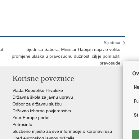
Sljedeća
ut
Sjednica Sabora: Ministar Habijan najavio velike
promjene ulaska u pravosudnu dužnost: cilj je pomladiti
pravosuđe
Ov
Korisne poveznice
P
Nu
Vlada Republike Hrvatske
Por
Državna škola za javnu upravu
Drž
Fu
Odbor za državnu službu
Ure
Državno izborno povjerenstvo
Drž
St
Your Europe portal
Drž
Potresinfo
Pra
Službeno mjesto za sve informacije o koronavirusu
Hrv
Ured europskog javnog tužitelja
Hrv