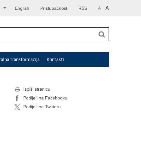
A
English
Pristupačnost
RSS
A
talna transformacija
Kontakti
Ispiši stranicu
Podijeli na Facebooku
Podijeli na Twitteru