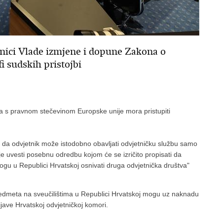
dnici Vlade izmjene i dopune Zakona o
fi sudskih pristojbi
ja s pravnom stečevinom Europske unije mora pristupiti
je da odvjetnik može istodobno obavljati odvjetničku službu samo
je uvesti posebnu odredbu kojom će se izričito propisati da
ogu u Republici Hrvatskoj osnivati druga odvjetnička društva"
edmeta na sveučilištima u Republici Hrvatskoj mogu uz naknadu
ijave Hrvatskoj odvjetničkoj komori.