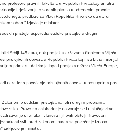
jene profesore pravnih fakulteta u Republici Hrvatskoj. Smatra
idonijeti rješavanju otvorenih pitanja u određenim pravnim
avedenoga, predlaže se Vladi Republike Hrvatske da utvrdi
skom saboru" izjavio je ministar.
i sudskih pristojbi usporedio sudske pristojbe u drugim
blici Srbiji 145 eura, dok prosjek u državama članicama Vijeća
osi pristojbenih obveza u Republici Hrvatskoj nisu bitno mijenjali
anijem primjeru, daleko je ispod prosjeka država Vijeća Europe,
vodi određeno povećanje pristojbenih obveza u postupcima pred
Zakonom o sudskim pristojbama, ali i drugim propisima,
obveznika. Pravo na oslobođenje ostvaruje se i u slučajevima
li uzdržavanje stranaka i članova njihovih obitelji. Navedeni
ne jednakosti svih pred zakonom, stoga se povećanje iznosa
 zaključio je ministar.