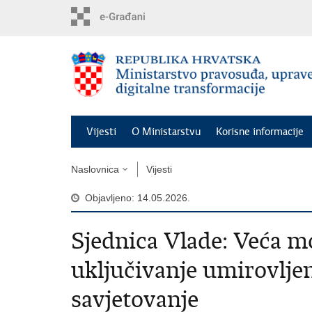
Preskoči
na
glavni
sadržaj
Vijesti
O Ministarstvu
Korisne informacije
Naslovnica
Vijesti
Objavljeno: 14.05.2026.
Sjednica Vlade: Veća mo
uključivanje umirovlje
savjetovanje