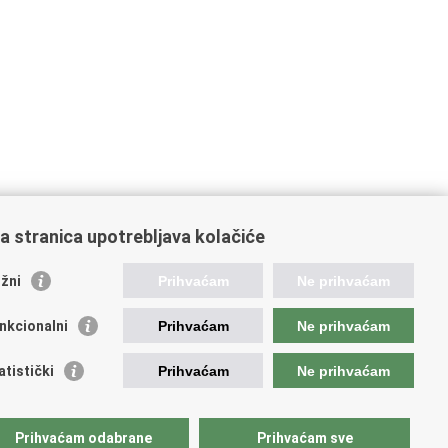
a stranica upotrebljava kolačiće
oveznice pravosudnog sustava
žni
Prihvaćam
Ne prihvaćam
tal sudova
avno odvjetništvo
nkcionalni
Prihvaćam
Ne prihvaćam
d za suzbijanje korupcije i organiziranog kriminaliteta
avno sudbeno vijeće
atistički
Prihvaćam
Ne prihvaćam
avnoodvjetničko vijeće
vosudna akademija
atska odvjetnička komora
Prihvaćam odabrane
Prihvaćam sve
atska javnobilježnička komora