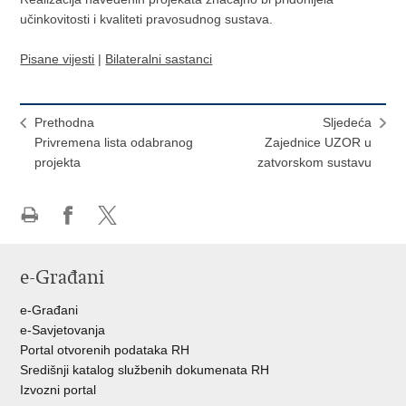
učinkovitosti i kvaliteti pravosudnog sustava.
Pisane vijesti
|
Bilateralni sastanci
Prethodna
Sljedeća
Privremena lista odabranog
Zajednice UZOR u
projekta
zatvorskom sustavu
Ispiši
Podijeli
Podijeli
stranicu
na
na
e-Građani
Facebooku
Twitteru
e-Građani
e-Savjetovanja
Portal otvorenih podataka RH
Središnji katalog službenih dokumenata RH
Izvozni portal