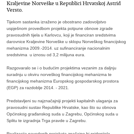
Kraljevine Norveške u Republici Hrvatskoj Astrid
Versto.
Tijekom sastanka izraženo je obostrano zadovoljstvo
uspješnom provedbom projekta potpune obnove zgrade
pravosudnih tijela u Karlovcu, koji je financiran sredstvima
darovnice Kraljevine Norveške u sklopu Norveškog financijskog
mehanizma 2009.-2014. uz sufinanciranje nacionalnim
sredstvima u iznosu od 3,2 milijuna eura.
Razgovaralo se i o budućim projektima vezanim za daljnju
suradnju u okviru norveškog financijskog mehanizma te
financijskog mehanizma Europskog gospodarskog prostora
(EGP) za razdoblje 2014. - 2021.
Predstavljeni su najznačajniji projekti kapitalnih ulaganja za
pravosudni sustav Republike Hrvatske, kao što su obnova
Općinskog građanskog suda u Zagrebu, Općinskog suda u
Splitu te izgradnja Trga pravde u Zagrebu.
Realizacija navedenih projekata značajno bi pridonijela