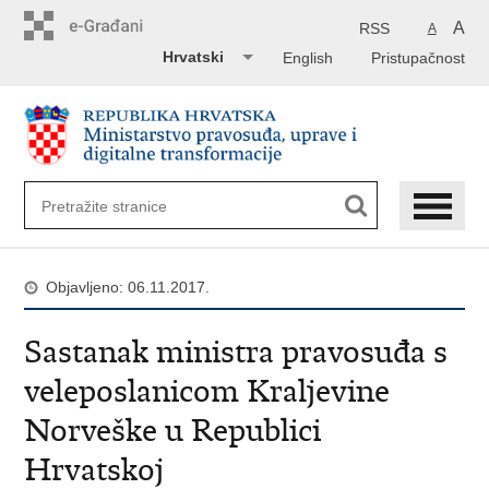
Preskoči
na
A
RSS
A
glavni
Hrvatski
English
Pristupačnost
sadržaj
Objavljeno: 06.11.2017.
Sastanak ministra pravosuđa s
veleposlanicom Kraljevine
Norveške u Republici
Hrvatskoj