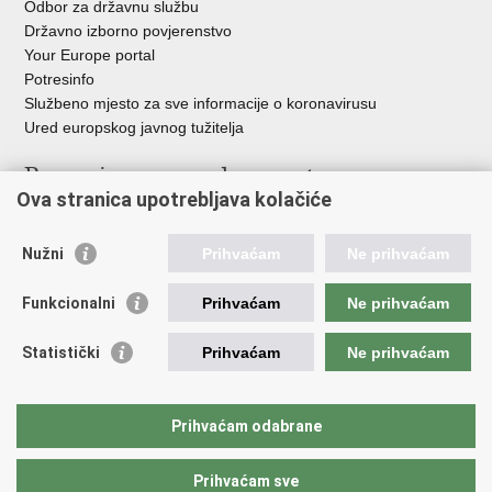
Odbor za državnu službu
Državno izborno povjerenstvo
Your Europe portal
Potresinfo
Službeno mjesto za sve informacije o koronavirusu
Ured europskog javnog tužitelja
Poveznice pravosudnog sustava
Ova stranica upotrebljava kolačiće
Portal sudova
Državno odvjetništvo
Nužni
Prihvaćam
Ne prihvaćam
Ured za suzbijanje korupcije i organiziranog kriminaliteta
Državno sudbeno vijeće
Funkcionalni
Prihvaćam
Ne prihvaćam
Državnoodvjetničko vijeće
Pravosudna akademija
Statistički
Prihvaćam
Ne prihvaćam
Hrvatska odvjetnička komora
Hrvatska javnobilježnička komora
Europski pravosudni portal
Prihvaćam odabrane
Prihvaćam sve
Povratak na vrh