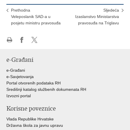
Prethodna
Sljedeća
Veleposlanik SAD-a u
Izaslanstvo Ministarstva
posjetu ministru pravosuđa
pravosuđa na Triglavu
Ispiši
Podijeli
Podijeli
stranicu
na
na
e-Građani
Facebooku
Twitteru
e-Građani
e-Savjetovanja
Portal otvorenih podataka RH
Središnji katalog službenih dokumenata RH
Izvozni portal
Korisne poveznice
Vlada Republike Hrvatske
Državna škola za javnu upravu