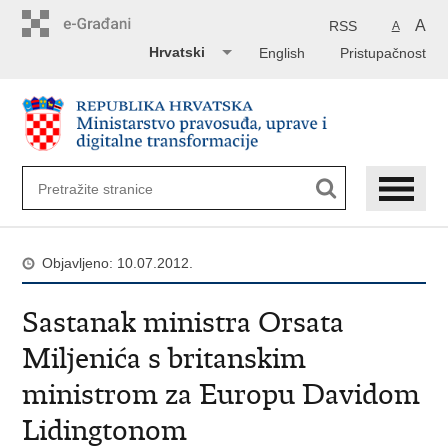
Preskoči
na
A
RSS
A
glavni
Hrvatski
English
Pristupačnost
sadržaj
Objavljeno: 10.07.2012.
Sastanak ministra Orsata
Miljenića s britanskim
ministrom za Europu Davidom
Lidingtonom