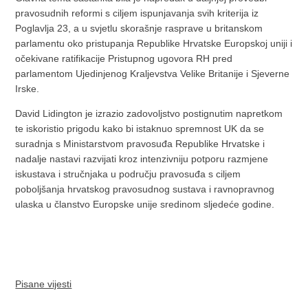
pravosudnih reformi s ciljem ispunjavanja svih kriterija iz
Poglavlja 23, a u svjetlu skorašnje rasprave u britanskom
parlamentu oko pristupanja Republike Hrvatske Europskoj uniji i
očekivane ratifikacije Pristupnog ugovora RH pred
parlamentom Ujedinjenog Kraljevstva Velike Britanije i Sjeverne
Irske.
David Lidington je izrazio zadovoljstvo postignutim napretkom
te iskoristio prigodu kako bi istaknuo spremnost UK da se
suradnja s Ministarstvom pravosuđa Republike Hrvatske i
nadalje nastavi razvijati kroz intenzivniju potporu razmjene
iskustava i stručnjaka u području pravosuđa s ciljem
poboljšanja hrvatskog pravosudnog sustava i ravnopravnog
ulaska u članstvo Europske unije sredinom sljedeće godine.
Pisane vijesti