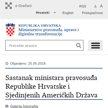
Preskoči
na
A
RSS
A
glavni
Hrvatski
English
Pristupačnost
sadržaj
Objavljeno: 25.05.2018.
Sastanak ministara pravosuđa
Republike Hrvatske i
Sjedinjenih Američkih Država
Galerija fotografija