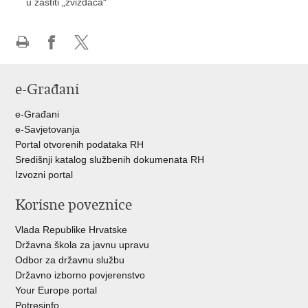
u zaštiti „zviždača“
Ispiši
Podijeli
Podijeli
stranicu
na
na
e-Građani
Facebooku
Twitteru
e-Građani
e-Savjetovanja
Portal otvorenih podataka RH
Središnji katalog službenih dokumenata RH
Izvozni portal
Korisne poveznice
Vlada Republike Hrvatske
Državna škola za javnu upravu
Odbor za državnu službu
Državno izborno povjerenstvo
Your Europe portal
Potresinfo