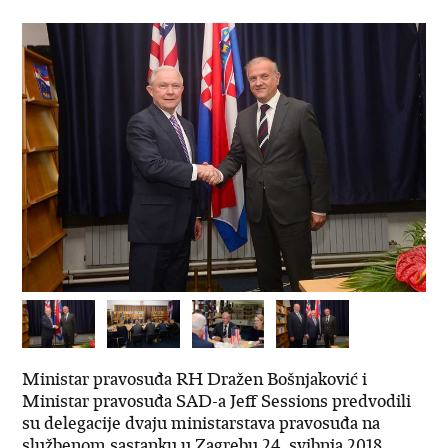
Ministar pravosuđa RH Dražen Bošnjaković i
Ministar pravosuđa SAD-a Jeff Sessions predvodili
su delegacije dvaju ministarstava pravosuđa na
službenom sastanku u Zagrebu 24. svibnja 2018.