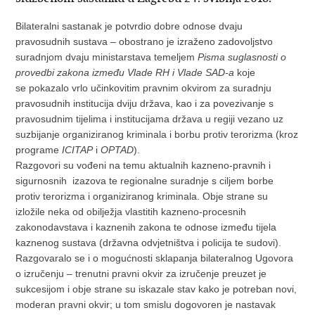
Bilateralni sastanak je potvrdio dobre odnose dvaju
pravosudnih sustava – obostrano je izraženo zadovoljstvo
suradnjom dvaju ministarstava temeljem
Pisma suglasnosti o
provedbi zakona između Vlade RH i Vlade SAD-a
koje
se pokazalo vrlo učinkovitim pravnim okvirom za suradnju
pravosudnih institucija dviju država, kao i za povezivanje s
pravosudnim tijelima i institucijama država u regiji vezano uz
suzbijanje organiziranog kriminala i borbu protiv terorizma (kroz
programe
ICITAP
i
OPTAD
).
Razgovori su vođeni na temu aktualnih kazneno-pravnih i
sigurnosnih izazova te regionalne suradnje s ciljem borbe
protiv terorizma i organiziranog kriminala. Obje strane su
izložile neka od obilježja vlastitih kazneno-procesnih
zakonodavstava i kaznenih zakona te odnose između tijela
kaznenog sustava (državna odvjetništva i policija te sudovi).
Razgovaralo se i o mogućnosti sklapanja bilateralnog Ugovora
o izručenju – trenutni pravni okvir za izručenje preuzet je
sukcesijom i obje strane su iskazale stav kako je potreban novi,
moderan pravni okvir; u tom smislu dogovoren je nastavak