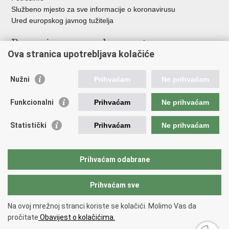
Službeno mjesto za sve informacije o koronavirusu
Ured europskog javnog tužitelja
Poveznice pravosudnog sustava
Ova stranica upotrebljava kolačiće
Portal sudova
Državno odvjetništvo
Nužni
Prihvaćam
Ne prihvaćam
Ured za suzbijanje korupcije i organiziranog kriminaliteta
Državno sudbeno vijeće
Funkcionalni
Prihvaćam
Ne prihvaćam
Državnoodvjetničko vijeće
Pravosudna akademija
Statistički
Prihvaćam
Ne prihvaćam
Hrvatska odvjetnička komora
Hrvatska javnobilježnička komora
Europski pravosudni portal
Prihvaćam odabrane
Prihvaćam sve
Povratak na vrh
Copyright © 2026 Ministarstvo pravosuđa, uprave i digitalne
Na ovoj mrežnoj stranci koriste se kolačići. Molimo Vas da
transformacije Republike Hrvatske.
Uvjeti korištenja
.
Izjava o
pročitate
Obavijest o kolačićima.
pristupačnosti
.