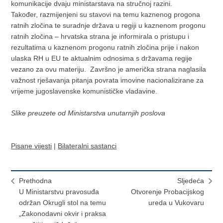
komunikacije dvaju ministarstava na stručnoj razini.
Također, razmijenjeni su stavovi na temu kaznenog progona
ratnih zločina te suradnje država u regiji u kaznenom progonu
ratnih zločina – hrvatska strana je informirala o pristupu i
rezultatima u kaznenom progonu ratnih zločina prije i nakon
ulaska RH u EU te aktualnim odnosima s državama regije
vezano za ovu materiju. Završno je američka strana naglasila
važnost rješavanja pitanja povrata imovine nacionalizirane za
vrijeme jugoslavenske komunističke vladavine.
Slike preuzete od Ministarstva unutarnjih poslova
Pisane vijesti
|
Bilateralni sastanci
Prethodna
Sljedeća
U Ministarstvu pravosuđa
Otvorenje Probacijskog
održan Okrugli stol na temu
ureda u Vukovaru
„Zakonodavni okvir i praksa