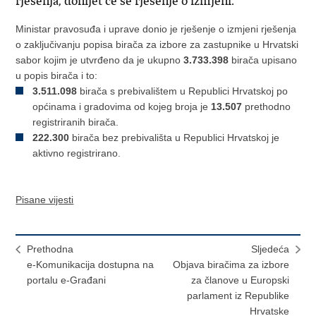
rješenja, donijet će se rješenje o izmjeni.
Ministar pravosuđa i uprave donio je rješenje o izmjeni rješenja
o zaključivanju popisa birača za izbore za zastupnike u Hrvatski
sabor kojim je utvrđeno da je ukupno
3.733.398
birača upisano
u popis birača i to:
3.511.098
birača s prebivalištem u Republici Hrvatskoj po
općinama i gradovima od kojeg broja je
13.507
prethodno
registriranih birača.
222.300
birača bez prebivališta u Republici Hrvatskoj je
aktivno registrirano.
Pisane vijesti
Prethodna
Sljedeća
e-Komunikacija dostupna na
Objava biračima za izbore
portalu e-Građani
za članove u Europski
parlament iz Republike
Hrvatske