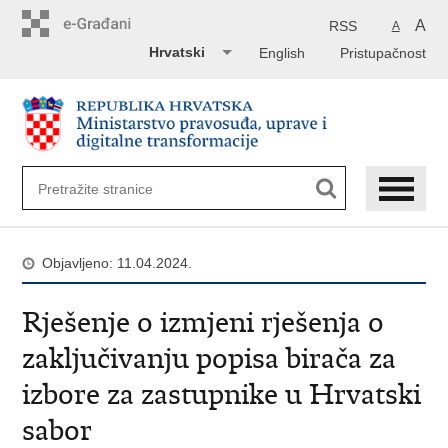
Preskoči
na
A
RSS
A
glavni
Hrvatski
English
Pristupačnost
sadržaj
Objavljeno: 11.04.2024.
Rješenje o izmjeni rješenja o
zaključivanju popisa birača za
izbore za zastupnike u Hrvatski
sabor