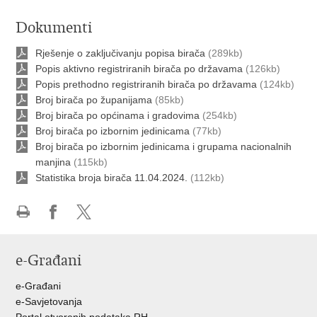
Dokumenti
Rješenje o zaključivanju popisa birača
(289kb)
Popis aktivno registriranih birača po državama
(126kb)
Popis prethodno registriranih birača po državama
(124kb)
Broj birača po županijama
(85kb)
Broj birača po općinama i gradovima
(254kb)
Broj birača po izbornim jedinicama
(77kb)
Broj birača po izbornim jedinicama i grupama nacionalnih
manjina
(115kb)
Statistika broja birača 11.04.2024.
(112kb)
Ispiši
Podijeli
Podijeli
stranicu
na
na
e-Građani
Facebooku
Twitteru
e-Građani
e-Savjetovanja
Portal otvorenih podataka RH