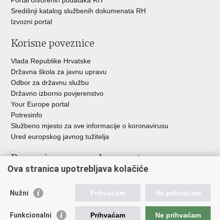
Središnji katalog službenih dokumenata RH
Izvozni portal
Korisne poveznice
Vlada Republike Hrvatske
Državna škola za javnu upravu
Odbor za državnu službu
Državno izborno povjerenstvo
Your Europe portal
Potresinfo
Službeno mjesto za sve informacije o koronavirusu
Ured europskog javnog tužitelja
Poveznice pravosudnog sustava
Ova stranica upotrebljava kolačiće
Portal sudova
Državno odvjetništvo
Nužni
Prihvaćam
Ne prihvaćam
Ured za suzbijanje korupcije i organiziranog kriminaliteta
Državno sudbeno vijeće
Funkcionalni
Prihvaćam
Ne prihvaćam
Državnoodvjetničko vijeće