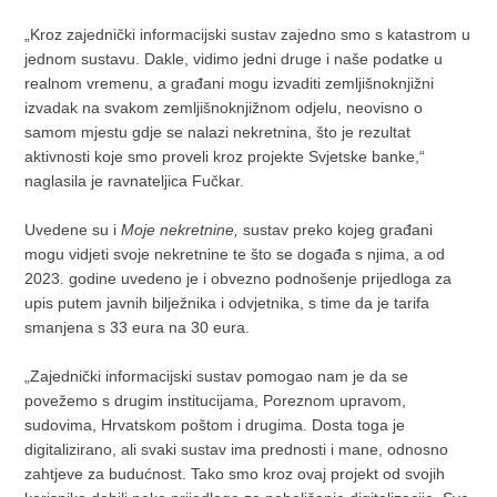
„Kroz zajednički informacijski sustav zajedno smo s katastrom u
jednom sustavu. Dakle, vidimo jedni druge i naše podatke u
realnom vremenu, a građani mogu izvaditi zemljišnoknjižni
izvadak na svakom zemljišnoknjižnom odjelu, neovisno o
samom mjestu gdje se nalazi nekretnina, što je rezultat
aktivnosti koje smo proveli kroz projekte Svjetske banke,“
naglasila je ravnateljica Fučkar.
Uvedene su i
Moje nekretnine,
sustav preko kojeg građani
mogu vidjeti svoje nekretnine te što se događa s njima, a od
2023. godine uvedeno je i obvezno podnošenje prijedloga za
upis putem javnih bilježnika i odvjetnika, s time da je tarifa
smanjena s 33 eura na 30 eura.
„Zajednički informacijski sustav pomogao nam je da se
povežemo s drugim institucijama, Poreznom upravom,
sudovima, Hrvatskom poštom i drugima. Dosta toga je
digitalizirano, ali svaki sustav ima prednosti i mane, odnosno
zahtjeve za budućnost. Tako smo kroz ovaj projekt od svojih