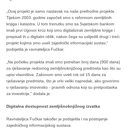
„Ovaj projekt je samo nastavak na naše prethodne projekte.
Tijekom 2003. godine započeli smo s reformom zemljišnih
knjiga i katastra. U tom trenutku smo sa Svjetskom bankom
imali prvi Ugovor kroz koji smo digitalizirali zemljišne knjige i
prepisali ih u digitalni oblik, nakon čega su uslijedili drugi i treći
projekt kojima smo uveli zajednički informacijski sustav,“
podsjetila je ravnateljica Fučkar.
„Na početku projekta imali smo potreban broj dana (900 dana)
za rješavanje redovnog zemljišnoknjižnog predmeta kao što su
upisi vlasništva. Zakonom smo uveli rok od 15 dana za
rješavanje predmeta, što je vrlo veliki napredak, ako govorimo
o rješavanju imovinsko - pravnih odnosa koji su pretpostavka
za investicije,“ dodala je.
Digitalna dostupnost zemljišnoknjižnog izvatka
Ravnateljica Fučkar također je podsjetila i na postojanje
zajedničkog informacijskog sustava.