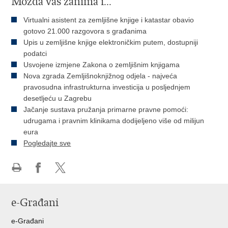
Možda vas zanima i...
Virtualni asistent za zemljišne knjige i katastar obavio
gotovo 21.000 razgovora s građanima
Upis u zemljišne knjige elektroničkim putem, dostupniji
podatci
Usvojene izmjene Zakona o zemljišnim knjigama
Nova zgrada Zemljišnoknjižnog odjela - najveća
pravosudna infrastrukturna investicija u posljednjem
desetljeću u Zagrebu
Jačanje sustava pružanja primarne pravne pomoći:
udrugama i pravnim klinikama dodijeljeno više od milijun
eura
Pogledajte sve
Ispiši
Podijeli
Podijeli
stranicu
na
na
e-Građani
Facebooku
Twitteru
e-Građani