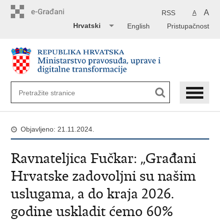
Preskoči
na
A
RSS
A
glavni
Hrvatski
English
Pristupačnost
sadržaj
Objavljeno: 21.11.2024.
Ravnateljica Fučkar: „Građani
Hrvatske zadovoljni su našim
uslugama, a do kraja 2026.
godine uskladit ćemo 60%