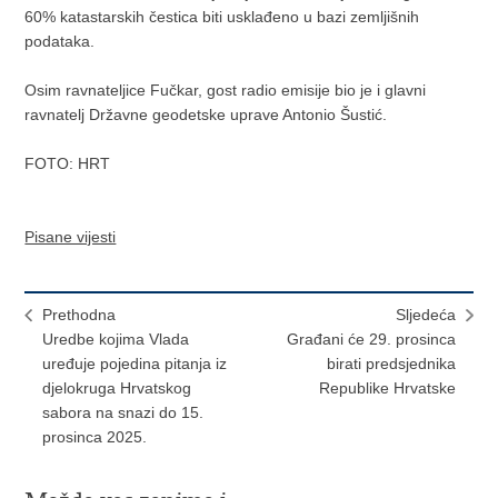
60% katastarskih čestica biti usklađeno u bazi zemljišnih
podataka.
Osim ravnateljice Fučkar, gost radio emisije bio je i glavni
ravnatelj Državne geodetske uprave Antonio Šustić.
FOTO: HRT
Pisane vijesti
Prethodna
Sljedeća
Uredbe kojima Vlada
Građani će 29. prosinca
uređuje pojedina pitanja iz
birati predsjednika
djelokruga Hrvatskog
Republike Hrvatske
sabora na snazi do 15.
prosinca 2025.