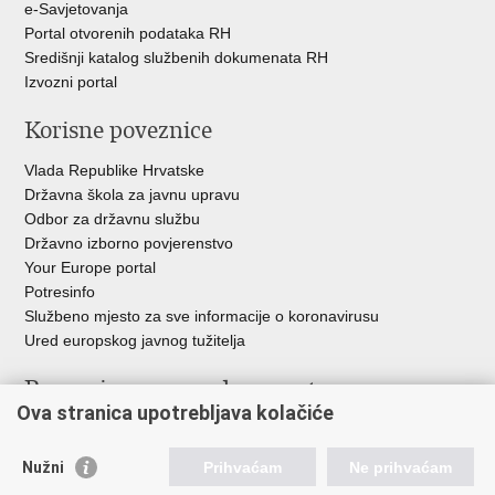
e-Savjetovanja
Portal otvorenih podataka RH
Središnji katalog službenih dokumenata RH
Izvozni portal
Korisne poveznice
Vlada Republike Hrvatske
Državna škola za javnu upravu
Odbor za državnu službu
Državno izborno povjerenstvo
Your Europe portal
Potresinfo
Službeno mjesto za sve informacije o koronavirusu
Ured europskog javnog tužitelja
Poveznice pravosudnog sustava
Ova stranica upotrebljava kolačiće
Portal sudova
Državno odvjetništvo
Nužni
Prihvaćam
Ne prihvaćam
Ured za suzbijanje korupcije i organiziranog kriminaliteta