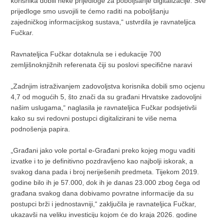
korisnika dobili neke prijedloge za poboljšanje digitalizacije. Sve
prijedloge smo usvojili te ćemo raditi na poboljšanju
zajedničkog informacijskog sustava,“ ustvrdila je ravnateljica
Fučkar.
Ravnateljica Fučkar dotaknula se i edukacije 700
zemljišnoknjižnih referenata čiji su poslovi specifične naravi
„Zadnjim istraživanjem zadovoljstva korisnika dobili smo ocjenu
4,7 od mogućih 5, što znači da su građani Hrvatske zadovoljni
našim uslugama,“ naglasila je ravnateljica Fučkar podsjetivši
kako su svi redovni postupci digitalizirani te više nema
podnošenja papira.
„Građani jako vole portal e-Građani preko kojeg mogu vaditi
izvatke i to je definitivno pozdravljeno kao najbolji iskorak, a
svakog dana pada i broj neriješenih predmeta. Tijekom 2019.
godine bilo ih je 57.000, dok ih je danas 23.000 zbog čega od
građana svakog dana dobivamo povratne informacije da su
postupci brži i jednostavniji,“ zaključila je ravnateljica Fučkar,
ukazavši na veliku investiciju kojom će do kraja 2026. godine