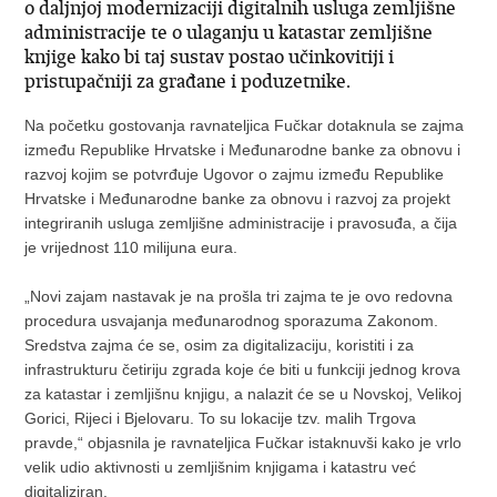
o daljnjoj modernizaciji digitalnih usluga zemljišne
administracije te o ulaganju u katastar zemljišne
knjige kako bi taj sustav postao učinkovitiji i
pristupačniji za građane i poduzetnike.
Na početku gostovanja ravnateljica Fučkar dotaknula se zajma
između Republike Hrvatske i Međunarodne banke za obnovu i
razvoj kojim se potvrđuje Ugovor o zajmu između Republike
Hrvatske i Međunarodne banke za obnovu i razvoj za projekt
integriranih usluga zemljišne administracije i pravosuđa, a čija
je vrijednost 110 milijuna eura.
„Novi zajam nastavak je na prošla tri zajma te je ovo redovna
procedura usvajanja međunarodnog sporazuma Zakonom.
Sredstva zajma će se, osim za digitalizaciju, koristiti i za
infrastrukturu četiriju zgrada koje će biti u funkciji jednog krova
za katastar i zemljišnu knjigu, a nalazit će se u Novskoj, Velikoj
Gorici, Rijeci i Bjelovaru. To su lokacije tzv. malih Trgova
pravde,“ objasnila je ravnateljica Fučkar istaknuvši kako je vrlo
velik udio aktivnosti u zemljišnim knjigama i katastru već
digitaliziran.