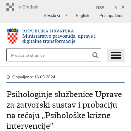
Preskoči
na
A
RSS
A
glavni
Hrvatski
English
Pristupačnost
sadržaj
Objavljeno: 16.09.2024.
Psihologinje službenice Uprave
za zatvorski sustav i probaciju
na tečaju „Psihološke krizne
intervencije“