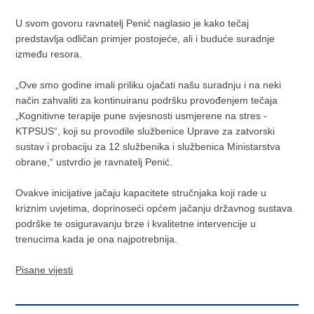
U svom govoru ravnatelj Penić naglasio je kako tečaj
predstavlja odličan primjer postojeće, ali i buduće suradnje
između resora.
„Ove smo godine imali priliku ojačati našu suradnju i na neki
način zahvaliti za kontinuiranu podršku provođenjem tečaja
„Kognitivne terapije pune svjesnosti usmjerene na stres -
KTPSUS“, koji su provodile službenice Uprave za zatvorski
sustav i probaciju za 12 službenika i službenica Ministarstva
obrane,“ ustvrdio je ravnatelj Penić.
Ovakve inicijative jačaju kapacitete stručnjaka koji rade u
kriznim uvjetima, doprinoseći općem jačanju državnog sustava
podrške te osiguravanju brze i kvalitetne intervencije u
trenucima kada je ona najpotrebnija.
Pisane vijesti