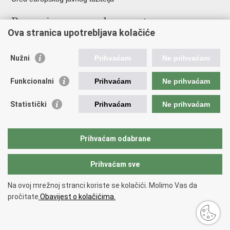
Poveznice pravosudnog sustava
Ova stranica upotrebljava kolačiće
Portal sudova
Državno odvjetništvo
Nužni
Prihvaćam
Ne prihvaćam
Ured za suzbijanje korupcije i organiziranog kriminaliteta
Državno sudbeno vijeće
Funkcionalni
Prihvaćam
Ne prihvaćam
Državnoodvjetničko vijeće
Pravosudna akademija
Statistički
Prihvaćam
Ne prihvaćam
Hrvatska odvjetnička komora
Hrvatska javnobilježnička komora
Europski pravosudni portal
Prihvaćam odabrane
Prihvaćam sve
Povratak na vrh
Copyright © 2026 Ministarstvo pravosuđa, uprave i digitalne
Na ovoj mrežnoj stranci koriste se kolačići. Molimo Vas da
transformacije Republike Hrvatske.
Uvjeti korištenja
.
Izjava o
pročitate
Obavijest o kolačićima.
pristupačnosti
.