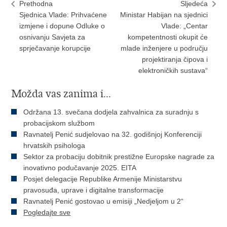
Prethodna
Sljedeća
Sjednica Vlade: Prihvaćene
Ministar Habijan na sjednici
izmjene i dopune Odluke o
Vlade: „Centar
osnivanju Savjeta za
kompetentnosti okupit će
sprječavanje korupcije
mlade inženjere u području
projektiranja čipova i
elektroničkih sustava“
Možda vas zanima i...
Održana 13. svečana dodjela zahvalnica za suradnju s
probacijskom službom
Ravnatelj Penić sudjelovao na 32. godišnjoj Konferenciji
hrvatskih psihologa
Sektor za probaciju dobitnik prestižne Europske nagrade za
inovativno podučavanje 2025. EITA
Posjet delegacije Republike Armenije Ministarstvu
pravosuđa, uprave i digitalne transformacije
Ravnatelj Penić gostovao u emisiji „Nedjeljom u 2“
Pogledajte sve