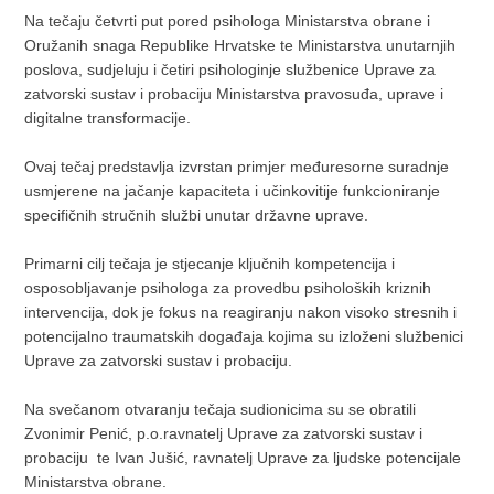
Na tečaju četvrti put pored psihologa Ministarstva obrane i
Oružanih snaga Republike Hrvatske te Ministarstva unutarnjih
poslova, sudjeluju i četiri psihologinje službenice Uprave za
zatvorski sustav i probaciju Ministarstva pravosuđa, uprave i
digitalne transformacije.
Ovaj tečaj predstavlja izvrstan primjer međuresorne suradnje
usmjerene na jačanje kapaciteta i učinkovitije funkcioniranje
specifičnih stručnih službi unutar državne uprave.
Primarni cilj tečaja je stjecanje ključnih kompetencija i
osposobljavanje psihologa za provedbu psiholoških kriznih
intervencija, dok je fokus na reagiranju nakon visoko stresnih i
potencijalno traumatskih događaja kojima su izloženi službenici
Uprave za zatvorski sustav i probaciju.
Na svečanom otvaranju tečaja sudionicima su se obratili
Zvonimir Penić, p.o.ravnatelj Uprave za zatvorski sustav i
probaciju te Ivan Jušić, ravnatelj Uprave za ljudske potencijale
Ministarstva obrane.