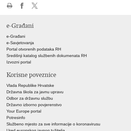
Ispiši
Podijeli
Podijeli
stranicu
na
na
e-Građani
Facebooku
Twitteru
e-Građani
e-Savjetovanja
Portal otvorenih podataka RH
Središnji katalog službenih dokumenata RH
Izvozni portal
Korisne poveznice
Vlada Republike Hrvatske
Državna škola za javnu upravu
Odbor za državnu službu
Državno izborno povjerenstvo
Your Europe portal
Potresinfo
Službeno mjesto za sve informacije o koronavirusu
Ured europskog javnog tužitelja