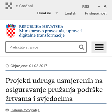
Preskoči
na
A
RSS
A
glavni
Hrvatski
English
Pristupačnost
sadržaj
Objavljeno: 01.02.2017.
Projekti udruga usmjerenih na
osiguravanje pružanja podrške
žrtvama i svjedocima
Galerija fotografija