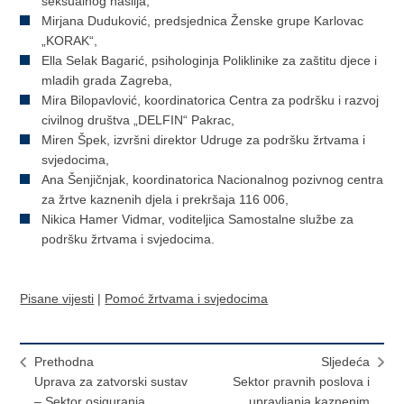
seksualnog nasilja,
Mirjana Duduković, predsjednica Ženske grupe Karlovac
„KORAK“,
Ella Selak Bagarić, psihologinja Poliklinike za zaštitu djece i
mladih grada Zagreba,
Mira Bilopavlović, koordinatorica Centra za podršku i razvoj
civilnog društva „DELFIN“ Pakrac,
Miren Špek, izvršni direktor Udruge za podršku žrtvama i
svjedocima,
Ana Šenjičnjak, koordinatorica Nacionalnog pozivnog centra
za žrtve kaznenih djela i prekršaja 116 006,
Nikica Hamer Vidmar, voditeljica Samostalne službe za
podršku žrtvama i svjedocima.
Pisane vijesti
|
Pomoć žrtvama i svjedocima
Prethodna
Sljedeća
Uprava za zatvorski sustav
Sektor pravnih poslova i
– Sektor osiguranja
upravljanja kaznenim