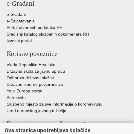
e-Građani
Facebooku
Twitteru
e-Građani
e-Savjetovanja
Portal otvorenih podataka RH
Središnji katalog službenih dokumenata RH
Izvozni portal
Korisne poveznice
Vlada Republike Hrvatske
Državna škola za javnu upravu
Odbor za državnu službu
Državno izborno povjerenstvo
Your Europe portal
Potresinfo
Službeno mjesto za sve informacije o koronavirusu
Ured europskog javnog tužitelja
Poveznice pravosudnog sustava
Ova stranica upotrebljava kolačiće