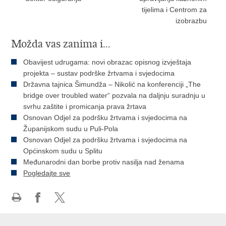
tijelima i Centrom za
izobrazbu
Možda vas zanima i...
Obavijest udrugama: novi obrazac opisnog izvještaja
projekta – sustav podrške žrtvama i svjedocima
Državna tajnica Šimundža – Nikolić na konferenciji „The
bridge over troubled water“ pozvala na daljnju suradnju u
svrhu zaštite i promicanja prava žrtava
Osnovan Odjel za podršku žrtvama i svjedocima na
Županijskom sudu u Puli-Pola
Osnovan Odjel za podršku žrtvama i svjedocima na
Općinskom sudu u Splitu
Međunarodni dan borbe protiv nasilja nad ženama
Pogledajte sve
Ispiši
Podijeli
Podijeli
stranicu
na
na