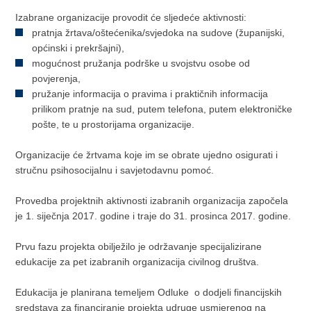
Izabrane organizacije provodit će sljedeće aktivnosti:
pratnja žrtava/oštećenika/svjedoka na sudove (županijski,
općinski i prekršajni),
mogućnost pružanja podrške u svojstvu osobe od
povjerenja,
pružanje informacija o pravima i praktičnih informacija
prilikom pratnje na sud, putem telefona, putem elektroničke
pošte, te u prostorijama organizacije.
Organizacije će žrtvama koje im se obrate ujedno osigurati i
stručnu psihosocijalnu i savjetodavnu pomoć.
Provedba projektnih aktivnosti izabranih organizacija započela
je 1. siječnja 2017. godine i traje do 31. prosinca 2017. godine.
Prvu fazu projekta obilježilo je održavanje specijalizirane
edukacije za pet izabranih organizacija civilnog društva.
Edukacija je planirana temeljem Odluke o dodjeli financijskih
sredstava za financiranje projekta udruge usmjerenog na