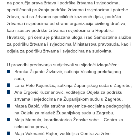
na područje prava žrtava i podrške žrtvama i svjedocima,
specifičnosti pružanja podrške žrtvama i svjedocima i potrebe
žrtava, rad sa žrtvama specifičnih kaznenih djela, podrška
žrtvama i svjedocima od strane organizacija civilnog društva,
kao i sustav podrške žrtvama i svjedocima u Republici
Hrvatskoj, pri čemu je prikazana uloga i rad Samostalne službe
za podršku žrtvama i svjedocima Ministarstva pravosuđa, kao i
odjela za podršku žrtvama i svjedocima na sudovima.
U provedbi predavanja sudjelovali su sljedeći izlagači/ce:
Branka Žigante Živković, sutkinja Visokog prekršajnog
suda,
Lana Peto Kujundžić, sutkinja Županijskog suda u Zagrebu,
Ana Ergović Kuzmanović, voditeljica Odjela za podršku
žrtvama i svjedocima na Županijskom sudu u Zagrebu,
Matea Babić, viša stručna savjetnica-socijalna pedagoginja
na Odjelu za mladež Županijskog suda u Zagrebu,
Maja Mamula, koordinatorica Ženske sobe – Centra za
seksualna prava,
Maja Vukmanić Rajter, voditeljica Centra za žrtve