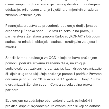
osnaživanje drugih organizacija civilnog društva provođenjem
edukacije, prijenosom znanja i vještina primjenjivih u radu sa
žrtvama kaznenih djela.
Financijska sredstva za provođenje edukacije dodijeljena su
organizaciji Ženska soba – Centru za seksualna prava, u
partnerstvu s Ženskom grupom Karlovac „KORAK“ i Udrugom
sudaca za mladež, obiteljskih sudaca i stručnjaka za djecu i
mladež.
Specijalizirana edukacija za OCD-e koje se bave pružanjem
pomoći i podrške žrtvama kaznenih djela, na kojoj je
sudjelovalo pet izabranih organizacija, kao i druge organizacije
čiji djelokrug rada uključuje pružanje pomoći i podrške žrtvama,
održana je od 26. do 28. siječnja 2017. godine u Donjoj Stubici,
u organizaciji Ženske sobe – Centra za seksualna prava i
partnera.
Edukacijom su sadržajno obuhvaćeni pravni, psihološki i
praktični aspekti svjedočenja, relevantni propisi koji se odnose