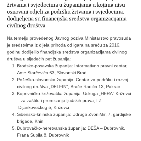
žrtvama i svjedocima u županijama u kojima nisu
osnovani odjeli za podršku žrtvama i svjedocima,
dodijeljena su financijska sredstva organizacijama
civilnog društva
Na temelju provedenog Javnog poziva Ministarstvo pravosuđa
je sredstvima iz dijela prihoda od igara na sreću za 2016.
godinu dodijelilo financijska sredstva organizacijama civilnog
društva u sljedećih pet županija:
Brodsko-posavska županija: Informativno pravni centar,
Ante Starčevića 63, Slavonski Brod
Požeško-slavonska županija: Centar za podršku i razvoj
civilnog društva „DELFIN“, Braće Radića 13, Pakrac
Koprivničko-križevačka županija: Udruga „HERA“ Križevci
– za zaštitu i promicanje ljudskih prava, I.Z.
Dijankovečkog 5, Križevci
Šibensko-kninska županija: Udruga ZvoniMir, 7. gardijske
brigade, Knin
Dubrovačko-neretvanska županija: DEŠA – Dubrovnik,
Frana Supila 8, Dubrovnik