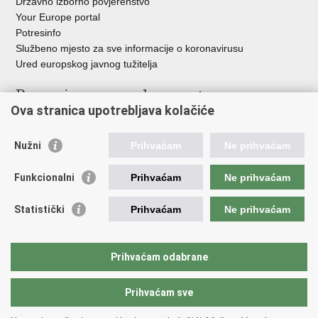
Državno izborno povjerenstvo
Your Europe portal
Potresinfo
Službeno mjesto za sve informacije o koronavirusu
Ured europskog javnog tužitelja
Poveznice pravosudnog sustava
Ova stranica upotrebljava kolačiće
Portal sudova
Državno odvjetništvo
Nužni
Prihvaćam
Ne prihvaćam
Ured za suzbijanje korupcije i organiziranog kriminaliteta
Državno sudbeno vijeće
Funkcionalni
Prihvaćam
Ne prihvaćam
Državnoodvjetničko vijeće
Pravosudna akademija
Statistički
Prihvaćam
Ne prihvaćam
Hrvatska odvjetnička komora
Hrvatska javnobilježnička komora
Europski pravosudni portal
Prihvaćam odabrane
Prihvaćam sve
Povratak na vrh