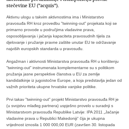
stečevine EU ("acquis").
Aktivnu ulogu u takvim aktivnostima ima i Ministarstvo
pravosuđa RH kroz provedbu "twinning-out" projekata koji se
primarno provode u područjima vladavine prava,
osposobljavanja i jačanja kapaciteta pravosudnih tijela za
djelovanje i pružanje pravne zaštite unutar EU te održavanje
najviših europskih standarda u pravosuđu.
Angažman i aktivnosti Ministarstva pravosuđa RH u korištenju
"twinning-out" instrumenata komplementarne su s politikom
pružanja jasne perspektive članstva u EU za zemlje
kandidatkinje iz jugoistočne Europe, a koja predstavlja jedan od
važnih prioriteta ukupne hrvatske vanjske politike.
Prvi takav "twinning-out" projekt Ministarstvo pravosuđa RH je
(u svojstvu mlađeg partnera) uspješno provelo u suradnji s
Ministarstvom pravosuđa Republike Latvije: IPA 2011 „Jačanje
vladavine prava u Republici Makedoniji“ čija je ukupna
vrijednost iznosila 1 000 000,00 EUR (završen 30. listopada