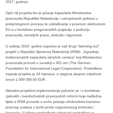
2017. godine).
Opći cilj projekta bio je jačanje kapaciteta Ministarstva
pravosuđa Republike Makedonije i ustrojstvenih jedinica u
pretpristupnom procesu te usklađivanje s pravnom stečevinom
EU-a u kontekstu pregovaračkih poglavlja u području
pravosuđa, temeljnih prava, sloboda i sigurnosti.
U svibnju 2019. godine započeo je naš drugi "twinning-out"
projekt u Republici Sjevernoj Makedoniji (RSM): „Izgradnja
institucionalnih kapaciteta istražnih centara“ koji Ministarstvo
pravosuđa provodi u suradnji s IRZ-om (
The German
Foundation for International Legal Cooperation
). Predviđeno
trajanje projekta je 24 mjeseca, a njegova ukupna vrijednost
iznosi 1 000 000,00 EUR.
Aktualna projektna implementacija pokreće se i u kontekstu
cjelovitih i sveobuhvatnih pravosudnih reformi koje nadležna
tijela iz RSM provode u svrhu jačanja učinkovitosti kazneno-
pravnog sustava u borbi protiv organiziranog kriminala i
korupcije. U sklopu predviđenih aktivnosti predviđeno je