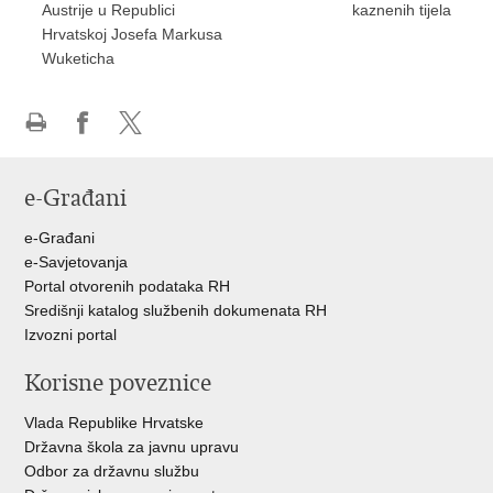
Austrije u Republici
kaznenih tijela
Hrvatskoj Josefa Markusa
Wuketicha
Ispiši
Podijeli
Podijeli
stranicu
na
na
e-Građani
Facebooku
Twitteru
e-Građani
e-Savjetovanja
Portal otvorenih podataka RH
Središnji katalog službenih dokumenata RH
Izvozni portal
Korisne poveznice
Vlada Republike Hrvatske
Državna škola za javnu upravu
Odbor za državnu službu