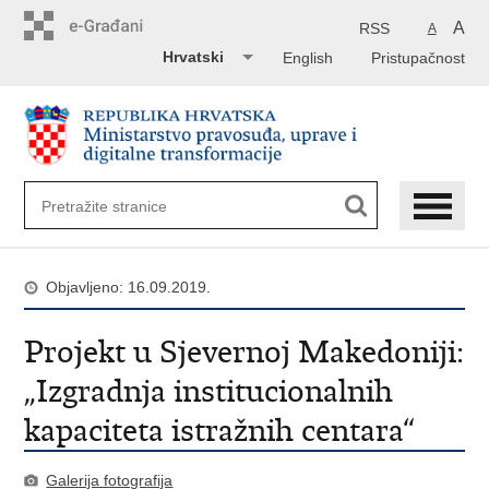
Preskoči
na
A
RSS
A
glavni
Hrvatski
English
Pristupačnost
sadržaj
Objavljeno: 16.09.2019.
Projekt u Sjevernoj Makedoniji:
„Izgradnja institucionalnih
kapaciteta istražnih centara“
Galerija fotografija