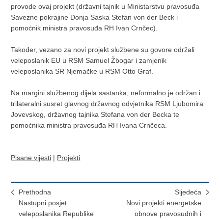
provode ovaj projekt (državni tajnik u Ministarstvu pravosuđa
Savezne pokrajine Donja Saska Stefan von der Beck i
pomoćnik ministra pravosuđa RH Ivan Crnčec).
Također, vezano za novi projekt službene su govore održali
veleposlanik EU u RSM Samuel Žbogar i zamjenik
veleposlanika SR Njemačke u RSM Otto Graf.
Na margini službenog dijela sastanka, neformalno je održan i
trilateralni susret glavnog državnog odvjetnika RSM Ljubomira
Jovevskog, državnog tajnika Stefana von der Becka te
pomoćnika ministra pravosuđa RH Ivana Crnčeca.
Pisane vijesti
|
Projekti
Prethodna
Sljedeća
Nastupni posjet
Novi projekti energetske
veleposlanika Republike
obnove pravosudnih i