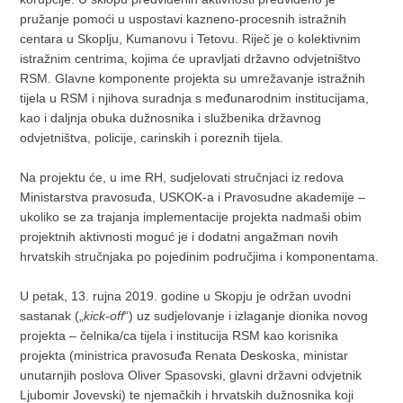
pružanje pomoći u uspostavi kazneno-procesnih istražnih
centara u Skoplju, Kumanovu i Tetovu. Riječ je o kolektivnim
istražnim centrima, kojima će upravljati državno odvjetništvo
RSM. Glavne komponente projekta su umrežavanje istražnih
tijela u RSM i njihova suradnja s međunarodnim institucijama,
kao i daljnja obuka dužnosnika i službenika državnog
odvjetništva, policije, carinskih i poreznih tijela.
Na projektu će, u ime RH, sudjelovati stručnjaci iz redova
Ministarstva pravosuđa, USKOK-a i Pravosudne akademije –
ukoliko se za trajanja implementacije projekta nadmaši obim
projektnih aktivnosti moguć je i dodatni angažman novih
hrvatskih stručnjaka po pojedinim područjima i komponentama.
U petak, 13. rujna 2019. godine u Skopju je održan uvodni
sastanak („
kick-off
“) uz sudjelovanje i izlaganje dionika novog
projekta – čelnika/ca tijela i institucija RSM kao korisnika
projekta (ministrica pravosuđa Renata Deskoska, ministar
unutarnjih poslova Oliver Spasovski, glavni državni odvjetnik
Ljubomir Jovevski) te njemačkih i hrvatskih dužnosnika koji