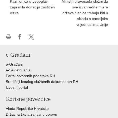
Kaznionica u Lepoglavi
Ministri pravosuđa složni da
zaprimila donaciju zaštitnih
sve izvanredne mjere
vizira
država članica trebaju biti u
skladu s temeljnim
vrijednostima Unije
Ispiši
Podijeli
Podijeli
stranicu
na
na
e-Građani
Facebooku
Twitteru
e-Građani
e-Savjetovanja
Portal otvorenih podataka RH
Središnji katalog službenih dokumenata RH
Izvozni portal
Korisne poveznice
Vlada Republike Hrvatske
Državna škola za javnu upravu