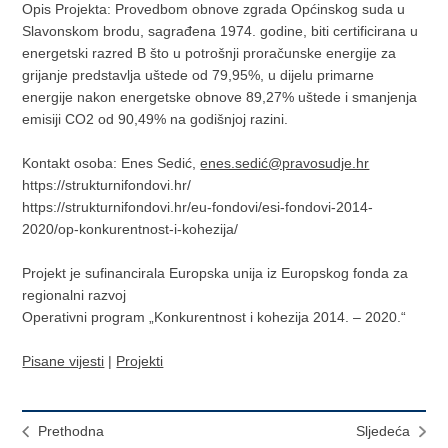
Opis Projekta: Provedbom obnove zgrada Općinskog suda u
Slavonskom brodu, sagrađena 1974. godine, biti certificirana u
energetski razred B što u potrošnji proračunske energije za
grijanje predstavlja uštede od 79,95%, u dijelu primarne
energije nakon energetske obnove 89,27% uštede i smanjenja
emisiji CO2 od 90,49% na godišnjoj razini.
Kontakt osoba: Enes Sedić,
enes.sedić@pravosudje.hr
https://strukturnifondovi.hr/
https://strukturnifondovi.hr/eu-fondovi/esi-fondovi-2014-
2020/op-konkurentnost-i-kohezija/
Projekt je sufinancirala Europska unija iz Europskog fonda za
regionalni razvoj
Operativni program „Konkurentnost i kohezija 2014. – 2020.“
Pisane vijesti
|
Projekti
Prethodna
Sljedeća