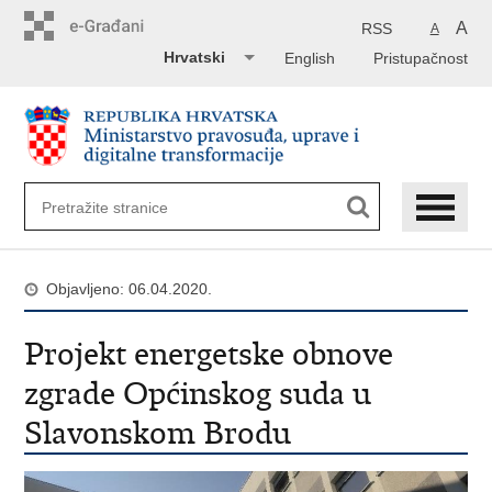
Preskoči
na
A
RSS
A
glavni
Hrvatski
English
Pristupačnost
sadržaj
Objavljeno: 06.04.2020.
Projekt energetske obnove
zgrade Općinskog suda u
Slavonskom Brodu