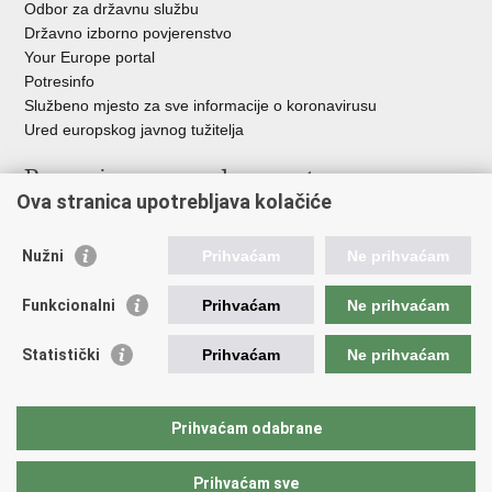
Odbor za državnu službu
Državno izborno povjerenstvo
Your Europe portal
Potresinfo
Službeno mjesto za sve informacije o koronavirusu
Ured europskog javnog tužitelja
Poveznice pravosudnog sustava
Ova stranica upotrebljava kolačiće
Portal sudova
Državno odvjetništvo
Nužni
Prihvaćam
Ne prihvaćam
Ured za suzbijanje korupcije i organiziranog kriminaliteta
Državno sudbeno vijeće
Funkcionalni
Prihvaćam
Ne prihvaćam
Državnoodvjetničko vijeće
Pravosudna akademija
Statistički
Prihvaćam
Ne prihvaćam
Hrvatska odvjetnička komora
Hrvatska javnobilježnička komora
Europski pravosudni portal
Prihvaćam odabrane
Prihvaćam sve