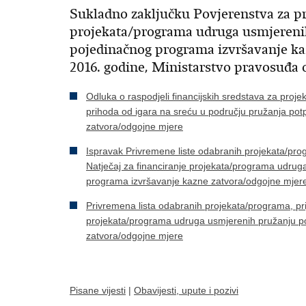
Sukladno zaključku Povjerenstva za pr
projekata/programa udruga usmjereni
pojedinačnog programa izvršavanje ka
2016. godine, Ministarstvo pravosuđa 
Odluka o raspodjeli financijskih sredstava za proje
prihoda od igara na sreću u području pružanja po
zatvora/odgojne mjere
​Ispravak Privremene liste odabranih projekata/pro
Natječaj za financiranje projekata/programa udru
programa izvršavanje kazne zatvora/odgojne mjer
Privremena lista odabranih projekata/programa, prij
projekata/programa udruga usmjerenih pružanju p
zatvora/odgojne mjere
Pisane vijesti
|
Obavijesti, upute i pozivi