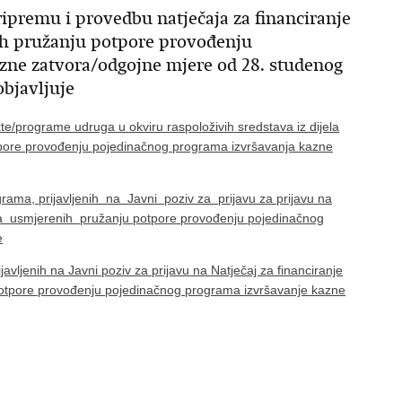
ipremu i provedbu natječaja za financiranje
h pružanju potpore provođenju
zne zatvora/odgojne mjere od 28. studenog
objavljuje
kte/programe udruga u okviru raspoloživih sredstava iz dijela
tpore provođenju pojedinačnog programa izvršavanja kazne
grama, prijavljenih na Javni poziv za prijavu za prijavu na
ga usmjerenih pružanju potpore provođenju pojedinačnog
e
avljenih na Javni poziv za prijavu na Natječaj za financiranje
otpore provođenju pojedinačnog programa izvršavanje kazne