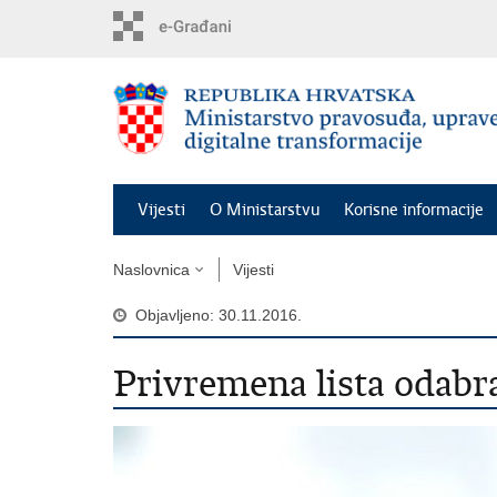
Preskoči
na
glavni
sadržaj
Vijesti
O Ministarstvu
Korisne informacije
Naslovnica
Vijesti
Objavljeno: 30.11.2016.
Privremena lista odab