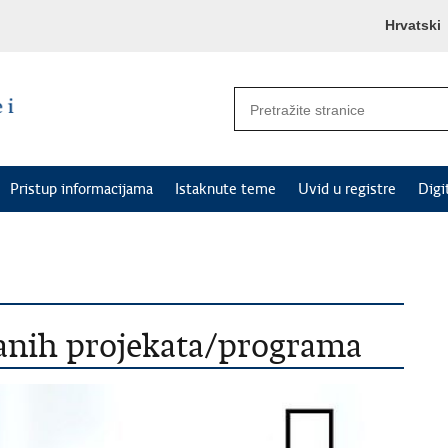
Hrvatski
Pristup informacijama
Istaknute teme
Uvid u registre
Digi
ranih projekata/programa