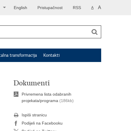
A
English
Pristupačnost
RSS
A
talna transformacija
Kontakti
Dokumenti
Privremena lista odabranih
projekata/programa
(186kb)
Ispiši stranicu
Podijeli na Facebooku