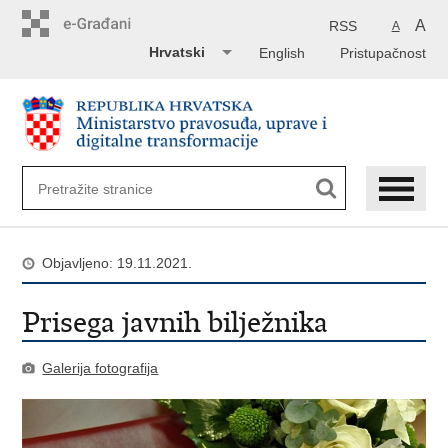
Preskoči
na
A
RSS
A
glavni
Hrvatski
English
Pristupačnost
sadržaj
Objavljeno: 19.11.2021.
Prisega javnih bilježnika
Galerija fotografija