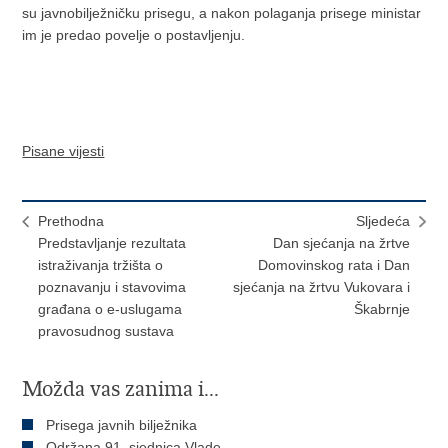
su javnobilježničku prisegu, a nakon polaganja prisege ministar
im je predao povelje o postavljenju.
Pisane vijesti
Prethodna
Sljedeća
Predstavljanje rezultata
Dan sjećanja na žrtve
istraživanja tržišta o
Domovinskog rata i Dan
poznavanju i stavovima
sjećanja na žrtvu Vukovara i
građana o e-uslugama
Škabrnje
pravosudnog sustava
Možda vas zanima i...
Prisega javnih bilježnika
Održana 91. sjednica Vlade