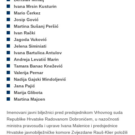
Ivana Mrsin Kusturin
Mario Čerkez
Josip Gović
Martina Sušanj Peršić
Ivan Rački
Jagoda Vuković
Jelena Siminiati
Ivana Bartulica Antulov
Andreja Levatić Marin
Tamara Banac Knežević
Valerija Pernar
Nadija Gajski Mindoljević
Jana Pajić
Marija Glibota
Martina Majcen
Imenovani javni bilježnici pred predsjednikom Vrhovnog suda
Republike Hrvatske Radovanom Dobronićem, u nazočnosti
ministra pravosuđa i uprave Ivana Malenice i predsjednice
Hrvatske javnobilježničke komore Zvijezdane Rauš-Klier položili