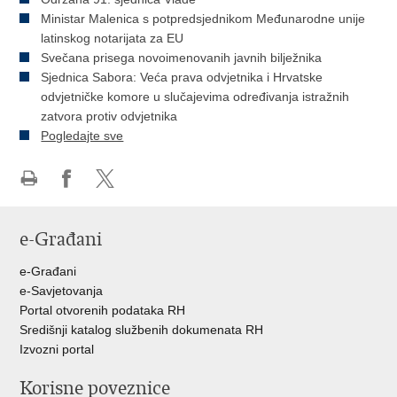
Ministar Malenica s potpredsjednikom Međunarodne unije
latinskog notarijata za EU
Svečana prisega novoimenovanih javnih bilježnika
Sjednica Sabora: Veća prava odvjetnika i Hrvatske
odvjetničke komore u slučajevima određivanja istražnih
zatvora protiv odvjetnika
Pogledajte sve
Ispiši
Podijeli
Podijeli
stranicu
na
na
e-Građani
Facebooku
Twitteru
e-Građani
e-Savjetovanja
Portal otvorenih podataka RH
Središnji katalog službenih dokumenata RH
Izvozni portal
Korisne poveznice