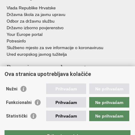
Vlada Republike Hrvatske
Državna škola za javnu upravu
Odbor za državnu službu
Državno izborno povjerenstvo
Your Europe portal
Potresinfo
Službeno mjesto za sve informacije o koronavirusu
Ured europskog javnog tužitelja
Poveznice pravosudnog sustava
Ova stranica upotrebljava kolačiće
Portal sudova
Državno odvjetništvo
Nužni
Prihvaćam
Ne prihvaćam
Ured za suzbijanje korupcije i organiziranog kriminaliteta
Državno sudbeno vijeće
Funkcionalni
Prihvaćam
Ne prihvaćam
Državnoodvjetničko vijeće
Pravosudna akademija
Statistički
Prihvaćam
Ne prihvaćam
Hrvatska odvjetnička komora
Hrvatska javnobilježnička komora
Europski pravosudni portal