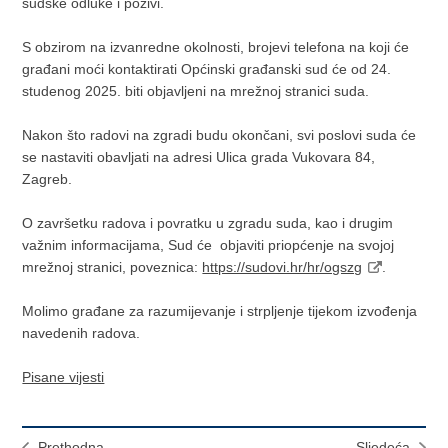
sudske odluke i pozivi.
S obzirom na izvanredne okolnosti, brojevi telefona na koji će
građani moći kontaktirati Općinski građanski sud će od 24.
studenog 2025. biti objavljeni na mrežnoj stranici suda.
Nakon što radovi na zgradi budu okončani, svi poslovi suda će
se nastaviti obavljati na adresi Ulica grada Vukovara 84,
Zagreb.
O završetku radova i povratku u zgradu suda, kao i drugim
važnim informacijama, Sud će objaviti priopćenje na svojoj
mrežnoj stranici, poveznica:
https://sudovi.hr/hr/ogszg
.
Molimo građane za razumijevanje i strpljenje tijekom izvođenja
navedenih radova.
Pisane vijesti
Prethodna
Sljedeća