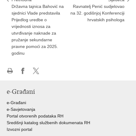
Državna tajnica Bahović na
Ravnatelj Penić sudjelovao
sjednici Vlade predstavila
na 32. godišnjoj Konferenciji
Prijedlog uredbe o
hrvatskih psihologa
vrijednosti iznosa za
utvrđivanje naknade za
pružanje sekundarne
pravne pomoći za 2025.
godinu
Ispiši
Podijeli
Podijeli
stranicu
na
na
e-Građani
Facebooku
Twitteru
e-Građani
e-Savjetovanja
Portal otvorenih podataka RH
Središnji katalog službenih dokumenata RH
Izvozni portal