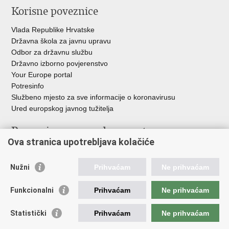
Korisne poveznice
Vlada Republike Hrvatske
Državna škola za javnu upravu
Odbor za državnu službu
Državno izborno povjerenstvo
Your Europe portal
Potresinfo
Službeno mjesto za sve informacije o koronavirusu
Ured europskog javnog tužitelja
Poveznice pravosudnog sustava
Ova stranica upotrebljava kolačiće
Portal sudova
Državno odvjetništvo
Nužni
Prihvaćam
Ne prihvaćam
Ured za suzbijanje korupcije i organiziranog kriminaliteta
Državno sudbeno vijeće
Funkcionalni
Prihvaćam
Ne prihvaćam
Državnoodvjetničko vijeće
Pravosudna akademija
Statistički
Prihvaćam
Ne prihvaćam
Hrvatska odvjetnička komora
Hrvatska javnobilježnička komora