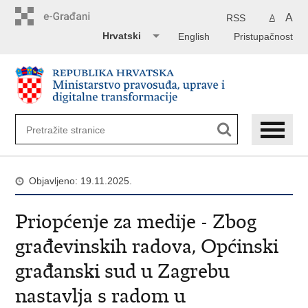
Preskoči
na
A
RSS
A
glavni
Hrvatski
English
Pristupačnost
sadržaj
Objavljeno: 19.11.2025.
Priopćenje za medije - Zbog
građevinskih radova, Općinski
građanski sud u Zagrebu
nastavlja s radom u