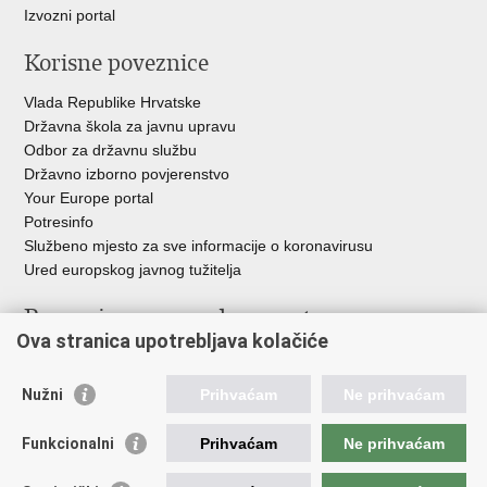
Izvozni portal
Korisne poveznice
Vlada Republike Hrvatske
Državna škola za javnu upravu
Odbor za državnu službu
Državno izborno povjerenstvo
Your Europe portal
Potresinfo
Službeno mjesto za sve informacije o koronavirusu
Ured europskog javnog tužitelja
Poveznice pravosudnog sustava
Ova stranica upotrebljava kolačiće
Portal sudova
Državno odvjetništvo
Nužni
Prihvaćam
Ne prihvaćam
Ured za suzbijanje korupcije i organiziranog kriminaliteta
Državno sudbeno vijeće
Funkcionalni
Prihvaćam
Ne prihvaćam
Državnoodvjetničko vijeće
Pravosudna akademija