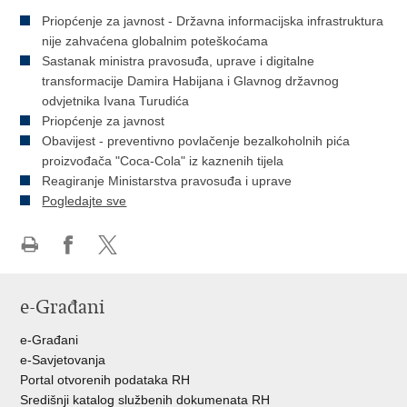
Priopćenje za javnost - Državna informacijska infrastruktura
nije zahvaćena globalnim poteškoćama
Sastanak ministra pravosuđa, uprave i digitalne
transformacije Damira Habijana i Glavnog državnog
odvjetnika Ivana Turudića
Priopćenje za javnost
Obavijest - preventivno povlačenje bezalkoholnih pića
proizvođača "Coca-Cola" iz kaznenih tijela
Reagiranje Ministarstva pravosuđa i uprave
Pogledajte sve
Ispiši
Podijeli
Podijeli
stranicu
na
na
e-Građani
Facebooku
Twitteru
e-Građani
e-Savjetovanja
Portal otvorenih podataka RH
Središnji katalog službenih dokumenata RH