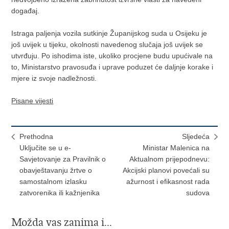
događaj.
Istraga paljenja vozila sutkinje Županijskog suda u Osijeku je
još uvijek u tijeku, okolnosti navedenog slučaja još uvijek se
utvrđuju. Po ishodima iste, ukoliko procjene budu upućivale na
to, Ministarstvo pravosuđa i uprave poduzet će daljnje korake i
mjere iz svoje nadležnosti.
Pisane vijesti
Prethodna
Sljedeća
Uključite se u e-
Ministar Malenica na
Savjetovanje za Pravilnik o
Aktualnom prijepodnevu:
obavještavanju žrtve o
Akcijski planovi povećali su
samostalnom izlasku
ažurnost i efikasnost rada
zatvorenika ili kažnjenika
sudova
Možda vas zanima i...