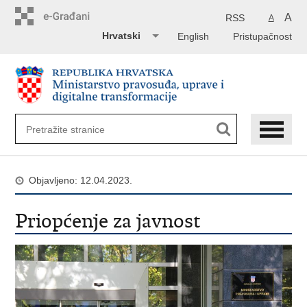
Preskoči
na
A
RSS
A
glavni
Hrvatski
English
Pristupačnost
sadržaj
Objavljeno: 12.04.2023.
Priopćenje za javnost