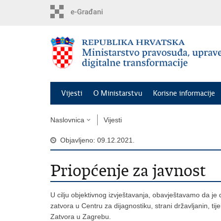
Preskoči
na
glavni
sadržaj
Vijesti
O Ministarstvu
Korisne informacije
Naslovnica
Vijesti
Objavljeno: 09.12.2021.
Priopćenje za javnost
U cilju objektivnog izvještavanja, obavještavamo da j
zatvora u Centru za dijagnostiku, strani državljanin, t
Zatvora u Zagrebu.