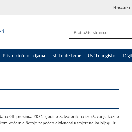
Hrvatski
Pristup informacijama
Istaknute teme
Uvid u registre
Digi
e dana 08. prosinca 2021. godine zatvorenik na izdržavanju kazne
ijekom večernje šetnje započeo aktivnosti usmjerene ka bijegu iz