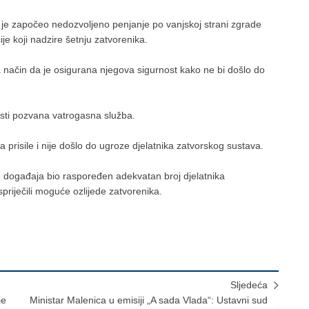
ik je započeo nedozvoljeno penjanje po vanjskoj strani zgrade
je koji nadzire šetnju zatvorenika.
 način da je osigurana njegova sigurnost kako ne bi došlo do
nosti pozvana vatrogasna služba.
prisile i nije došlo do ugroze djelatnika zatvorskog sustava.
 događaja bio raspoređen adekvatan broj djelatnika
riječili moguće ozlijede zatvorenika.
Sljedeća
je
Ministar Malenica u emisiji „A sada Vlada“: Ustavni sud