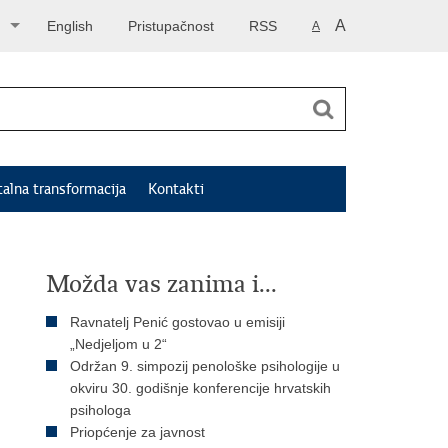
A
English
Pristupačnost
RSS
A
talna transformacija
Kontakti
Možda vas zanima i...
Ravnatelj Penić gostovao u emisiji
„Nedjeljom u 2“
Održan 9. simpozij penološke psihologije u
okviru 30. godišnje konferencije hrvatskih
psihologa
Priopćenje za javnost