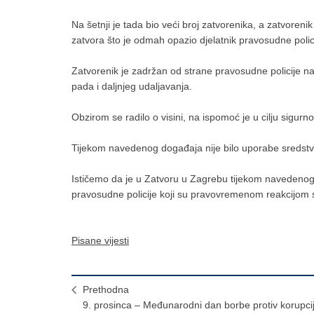
Na šetnji je tada bio veći broj zatvorenika, a zatvoren
zatvora što je odmah opazio djelatnik pravosudne polici
Zatvorenik je zadržan od strane pravosudne policije na
pada i daljnjeg udaljavanja.
Obzirom se radilo o visini, na ispomoć je u cilju sigur
Tijekom navedenog događaja nije bilo uporabe sredstva 
Ističemo da je u Zatvoru u Zagrebu tijekom navedenog
pravosudne policije koji su pravovremenom reakcijom sp
Pisane vijesti
Prethodna
9. prosinca – Međunarodni dan borbe protiv korupci