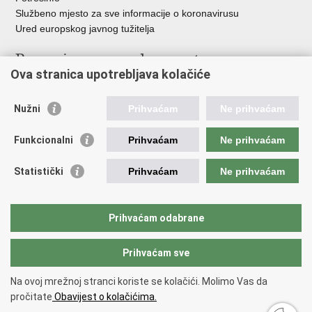
Službeno mjesto za sve informacije o koronavirusu
Ured europskog javnog tužitelja
Poveznice pravosudnog sustava
Ova stranica upotrebljava kolačiće
Portal sudova
Državno odvjetništvo
Nužni
Prihvaćam
Ne prihvaćam
Ured za suzbijanje korupcije i organiziranog kriminaliteta
Državno sudbeno vijeće
Funkcionalni
Prihvaćam
Ne prihvaćam
Državnoodvjetničko vijeće
Pravosudna akademija
Statistički
Prihvaćam
Ne prihvaćam
Hrvatska odvjetnička komora
Hrvatska javnobilježnička komora
Europski pravosudni portal
Prihvaćam odabrane
Prihvaćam sve
Povratak na vrh
Copyright © 2026 Ministarstvo pravosuđa, uprave i digitalne
Na ovoj mrežnoj stranci koriste se kolačići. Molimo Vas da
transformacije Republike Hrvatske.
Uvjeti korištenja
.
Izjava o
pročitate
Obavijest o kolačićima.
pristupačnosti
.