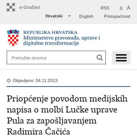
Preskoči
na
A
RSS
A
glavni
Hrvatski
English
Pristupačnost
sadržaj
Objavljeno: 04.11.2013.
Priopćenje povodom medijskih
napisa o molbi Lučke uprave
Pula za zapošljavanjem
Radimira Čačića