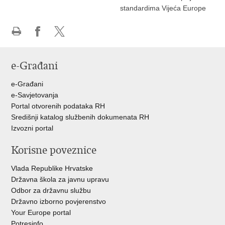
standardima Vijeća Europe
Ispiši
Podijeli
Podijeli
stranicu
na
na
e-Građani
Facebooku
Twitteru
e-Građani
e-Savjetovanja
Portal otvorenih podataka RH
Središnji katalog službenih dokumenata RH
Izvozni portal
Korisne poveznice
Vlada Republike Hrvatske
Državna škola za javnu upravu
Odbor za državnu službu
Državno izborno povjerenstvo
Your Europe portal
Potresinfo