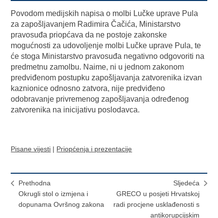
Povodom medijskih napisa o molbi Lučke uprave Pula
za zapošljavanjem Radimira Čačića, Ministarstvo
pravosuđa priopćava da ne postoje zakonske
mogućnosti za udovoljenje molbi Lučke uprave Pula, te
će stoga Ministarstvo pravosuđa negativno odgovoriti na
predmetnu zamolbu. Naime, ni u jednom zakonom
predviđenom postupku zapošljavanja zatvorenika izvan
kaznionice odnosno zatvora, nije predviđeno
odobravanje privremenog zapošljavanja određenog
zatvorenika na inicijativu poslodavca.
Pisane vijesti
|
Priopćenja i prezentacije
Prethodna
Sljedeća
Okrugli stol o izmjena i
GRECO u posjeti Hrvatskoj
dopunama Ovršnog zakona
radi procjene usklađenosti s
antikorupcijskim