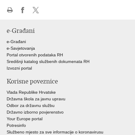
Ispiši
Podijeli
Podijeli
stranicu
na
na
e-Građani
Facebooku
Twitteru
e-Građani
e-Savjetovanja
Portal otvorenih podataka RH
Središnji katalog službenih dokumenata RH
Izvozni portal
Korisne poveznice
Vlada Republike Hrvatske
Državna škola za javnu upravu
Odbor za državnu službu
Državno izborno povjerenstvo
Your Europe portal
Potresinfo
Službeno mjesto za sve informacije o koronavirusu