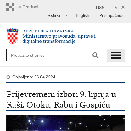
Preskoči
na
A
RSS
A
glavni
Hrvatski
English
Pristupačnost
sadržaj
Objavljeno: 26.04.2024.
Prijevremeni izbori 9. lipnja u
Raši, Otoku, Rabu i Gospiću