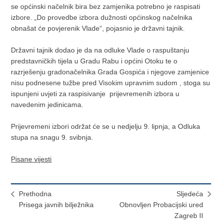
se općinski načelnik bira bez zamjenika potrebno je raspisati
izbore. „Do provedbe izbora dužnosti općinskog načelnika
obnašat će povjerenik Vlade“, pojasnio je državni tajnik.
Državni tajnik dodao je da na odluke Vlade o raspuštanju
predstavničkih tijela u Gradu Rabu i općini Otoku te o
razrješenju gradonačelnika Grada Gospića i njegove zamjenice
nisu podnesene tužbe pred Visokim upravnim sudom , stoga su
ispunjeni uvjeti za raspisivanje prijevremenih izbora u
navedenim jedinicama.
Prijevremeni izbori održat će se u nedjelju 9. lipnja, a Odluka
stupa na snagu 9. svibnja.
Pisane vijesti
Prethodna
Sljedeća
Prisega javnih bilježnika
Obnovljen Probacijski ured
Zagreb II