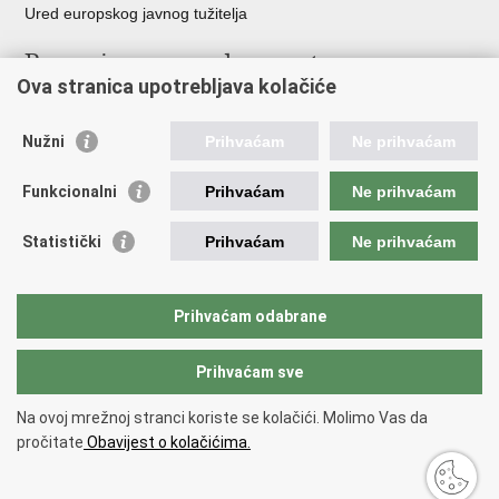
Ured europskog javnog tužitelja
Poveznice pravosudnog sustava
Ova stranica upotrebljava kolačiće
Portal sudova
Državno odvjetništvo
Nužni
Prihvaćam
Ne prihvaćam
Ured za suzbijanje korupcije i organiziranog kriminaliteta
Državno sudbeno vijeće
Funkcionalni
Prihvaćam
Ne prihvaćam
Državnoodvjetničko vijeće
Pravosudna akademija
Statistički
Prihvaćam
Ne prihvaćam
Hrvatska odvjetnička komora
Hrvatska javnobilježnička komora
Europski pravosudni portal
Prihvaćam odabrane
Prihvaćam sve
Povratak na vrh
Copyright © 2026 Ministarstvo pravosuđa, uprave i digitalne
Na ovoj mrežnoj stranci koriste se kolačići. Molimo Vas da
transformacije Republike Hrvatske.
Uvjeti korištenja
.
Izjava o
pročitate
Obavijest o kolačićima.
pristupačnosti
.