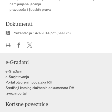
namijenjena jačanju
pravosuđa i ljudskih prava
Dokumenti
Prezentacija 14-1-2014.pdf
(5441kb)
Ispiši
Podijeli
Podijeli
stranicu
na
na
e-Građani
Facebooku
Twitteru
e-Građani
e-Savjetovanja
Portal otvorenih podataka RH
Središnji katalog službenih dokumenata RH
Izvozni portal
Korisne poveznice