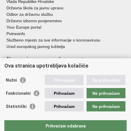
Vlada Republike Hrvatske
Državna škola za javnu upravu
Odbor za državnu službu
Državno izborno povjerenstvo
Your Europe portal
Potresinfo
Službeno mjesto za sve informacije o koronavirusu
Ured europskog javnog tužitelja
Poveznice pravosudnog sustava
Ova stranica upotrebljava kolačiće
Portal sudova
Državno odvjetništvo
Nužni
Prihvaćam
Ne prihvaćam
Ured za suzbijanje korupcije i organiziranog kriminaliteta
Državno sudbeno vijeće
Funkcionalni
Prihvaćam
Ne prihvaćam
Državnoodvjetničko vijeće
Pravosudna akademija
Statistički
Prihvaćam
Ne prihvaćam
Hrvatska odvjetnička komora
Hrvatska javnobilježnička komora
Europski pravosudni portal
Prihvaćam odabrane