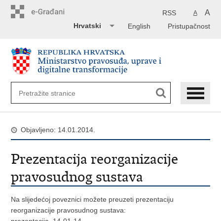
Preskoči
na
A
RSS
A
glavni
Hrvatski
English
Pristupačnost
sadržaj
Objavljeno: 14.01.2014.
Prezentacija reorganizacije
pravosudnog sustava
Na slijedećoj poveznici možete preuzeti prezentaciju
reorganizacije pravosudnog sustava: