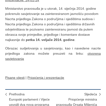
prezentacija 14-01-14
Ministarstvo pravosuđa je u utorak, 14. siječnja 2014. godine
pokrenulo savjetovanje sa zainteresiranom javnošću povodom
Nacrta prijedloga Zakona o područjima i sjedištima sudova i
Nacrta prijedloga Zakona o područjima i sjedištima državnih
odvjetništava te pozivamo zainteresiranu javnost da putem
obrasca svoje primjedbe, prijedloge i komentare dostave
najkasnije do
petka 14. veljače 2014. godine
.
Obrazac sudjelovanja u savjetovanju, kao i navedene nacrte
prijedloga zakona možete preuzeti na linku:
otvorena
savjetovanja
Pisane vijesti
|
Priopćenja i prezentacije
Prethodna
Sljedeća
Europski parlament i Vijeće
Priopćenje ministra
usvojili dva nova programa
pravosuđa Orsata Miljenića