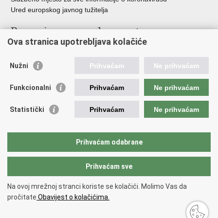
Ured europskog javnog tužitelja
Poveznice pravosudnog sustava
Ova stranica upotrebljava kolačiće
Portal sudova
Državno odvjetništvo
Nužni
Prihvaćam
Ne prihvaćam
Ured za suzbijanje korupcije i organiziranog kriminaliteta
Državno sudbeno vijeće
Funkcionalni
Prihvaćam
Ne prihvaćam
Državnoodvjetničko vijeće
Pravosudna akademija
Statistički
Prihvaćam
Ne prihvaćam
Hrvatska odvjetnička komora
Hrvatska javnobilježnička komora
Europski pravosudni portal
Prihvaćam odabrane
Prihvaćam sve
Povratak na vrh
Copyright © 2026 Ministarstvo pravosuđa, uprave i digitalne
Na ovoj mrežnoj stranci koriste se kolačići. Molimo Vas da
transformacije Republike Hrvatske.
Uvjeti korištenja
.
Izjava o
pročitate
Obavijest o kolačićima.
pristupačnosti
.