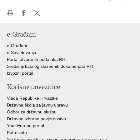
Ispiši
Podijeli
Podijeli
stranicu
na
na
e-Građani
Facebooku
Twitteru
e-Građani
e-Savjetovanja
Portal otvorenih podataka RH
Središnji katalog službenih dokumenata RH
Izvozni portal
Korisne poveznice
Vlada Republike Hrvatske
Državna škola za javnu upravu
Odbor za državnu službu
Državno izborno povjerenstvo
Your Europe portal
Potresinfo
Službeno mjesto za sve informacije o koronavirusu