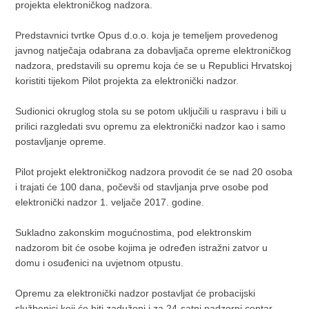
projekta elektroničkog nadzora.
Predstavnici tvrtke Opus d.o.o. koja je temeljem provedenog
javnog natječaja odabrana za dobavljača opreme elektroničkog
nadzora, predstavili su opremu koja će se u Republici Hrvatskoj
koristiti tijekom Pilot projekta za elektronički nadzor.
Sudionici okruglog stola su se potom uključili u raspravu i bili u
prilici razgledati svu opremu za elektronički nadzor kao i samo
postavljanje opreme.
Pilot projekt elektroničkog nadzora provodit će se nad 20 osoba
i trajati će 100 dana, počevši od stavljanja prve osobe pod
elektronički nadzor 1. veljače 2017. godine.
Sukladno zakonskim mogućnostima, pod elektronskim
nadzorom bit će osobe kojima je određen istražni zatvor u
domu i osuđenici na uvjetnom otpustu.
Opremu za elektronički nadzor postavljat će probacijski
službenici koji će biti zaduženi i za 24-satni nadzorni centar