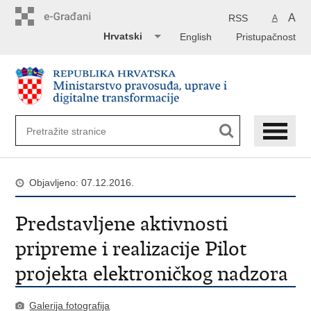
Preskoči
na
A
RSS
A
glavni
Hrvatski
English
Pristupačnost
sadržaj
Objavljeno: 07.12.2016.
Predstavljene aktivnosti
pripreme i realizacije Pilot
projekta elektroničkog nadzora
Galerija fotografija