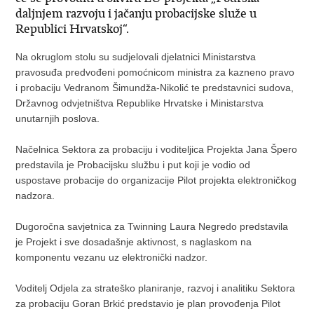
daljnjem razvoju i jačanju probacijske služe u
Republici Hrvatskoj“.
Na okruglom stolu su sudjelovali djelatnici Ministarstva
pravosuđa predvođeni pomoćnicom ministra za kazneno pravo
i probaciju Vedranom Šimundža-Nikolić te predstavnici sudova,
Državnog odvjetništva Republike Hrvatske i Ministarstva
unutarnjih poslova.
Načelnica Sektora za probaciju i voditeljica Projekta Jana Špero
predstavila je Probacijsku službu i put koji je vodio od
uspostave probacije do organizacije Pilot projekta elektroničkog
nadzora.
Dugoročna savjetnica za Twinning Laura Negredo predstavila
je Projekt i sve dosadašnje aktivnost, s naglaskom na
komponentu vezanu uz elektronički nadzor.
Voditelj Odjela za strateško planiranje, razvoj i analitiku Sektora
za probaciju Goran Brkić predstavio je plan provođenja Pilot