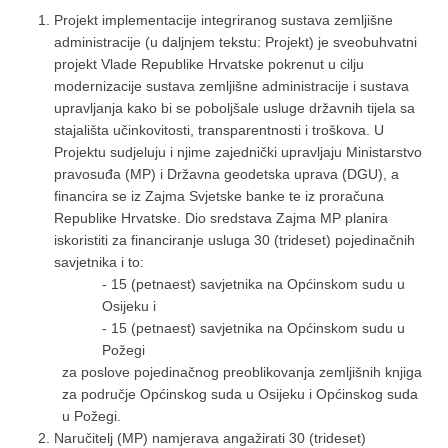
Projekt implementacije integriranog sustava zemljišne
administracije (u daljnjem tekstu: Projekt) je sveobuhvatni
projekt Vlade Republike Hrvatske pokrenut u cilju
modernizacije sustava zemljišne administracije i sustava
upravljanja kako bi se poboljšale usluge državnih tijela sa
stajališta učinkovitosti, transparentnosti i troškova. U
Projektu sudjeluju i njime zajednički upravljaju Ministarstvo
pravosuđa (MP) i Državna geodetska uprava (DGU), a
financira se iz Zajma Svjetske banke te iz proračuna
Republike Hrvatske. Dio sredstava Zajma MP planira
iskoristiti za financiranje usluga 30 (trideset) pojedinačnih
savjetnika i to:
- 15 (petnaest) savjetnika na Općinskom sudu u
Osijeku i
- 15 (petnaest) savjetnika na Općinskom sudu u
Požegi
za poslove pojedinačnog preoblikovanja zemljišnih knjiga
za područje Općinskog suda u Osijeku i Općinskog suda
u Požegi.
Naručitelj (MP) namjerava angažirati 30 (trideset)