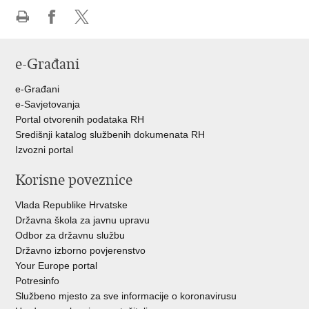
Ispiši
Podijeli
Podijeli
stranicu
na
na
e-Građani
Facebooku
Twitteru
e-Građani
e-Savjetovanja
Portal otvorenih podataka RH
Središnji katalog službenih dokumenata RH
Izvozni portal
Korisne poveznice
Vlada Republike Hrvatske
Državna škola za javnu upravu
Odbor za državnu službu
Državno izborno povjerenstvo
Your Europe portal
Potresinfo
Službeno mjesto za sve informacije o koronavirusu