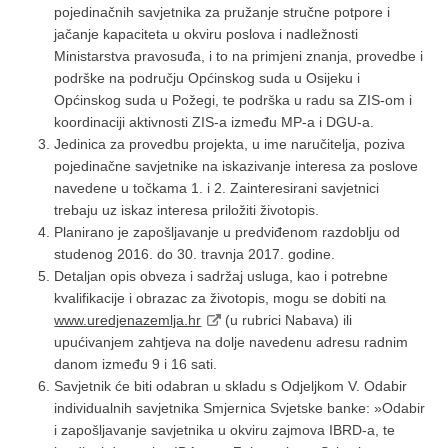
pojedinačnih savjetnika za pružanje stručne potpore i
jačanje kapaciteta u okviru poslova i nadležnosti
Ministarstva pravosuđa, i to na primjeni znanja, provedbe i
podrške na području Općinskog suda u Osijeku i
Općinskog suda u Požegi, te podrška u radu sa ZIS-om i
koordinaciji aktivnosti ZIS-a između MP-a i DGU-a.
Jedinica za provedbu projekta, u ime naručitelja, poziva
pojedinačne savjetnike na iskazivanje interesa za poslove
navedene u točkama 1. i 2. Zainteresirani savjetnici
trebaju uz iskaz interesa priložiti životopis.
Planirano je zapošljavanje u predviđenom razdoblju od
studenog 2016. do 30. travnja 2017. godine.
Detaljan opis obveza i sadržaj usluga, kao i potrebne
kvalifikacije i obrazac za životopis, mogu se dobiti na
www.uredjenazemlja.hr
(u rubrici Nabava) ili
upućivanjem zahtjeva na dolje navedenu adresu radnim
danom između 9 i 16 sati.
Savjetnik će biti odabran u skladu s Odjeljkom V. Odabir
individualnih savjetnika Smjernica Svjetske banke: »Odabir
i zapošljavanje savjetnika u okviru zajmova IBRD-a, te