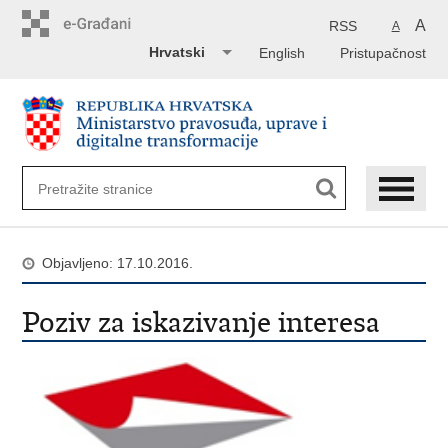
Preskoči
na
A
RSS
A
glavni
Hrvatski
English
Pristupačnost
sadržaj
Objavljeno: 17.10.2016.
Poziv za iskazivanje interesa