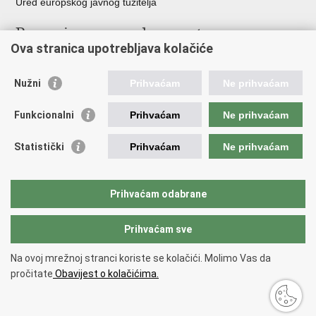
Ured europskog javnog tužitelja
Poveznice pravosudnog sustava
Ova stranica upotrebljava kolačiće
Portal sudova
Državno odvjetništvo
Nužni
Prihvaćam
Ne prihvaćam
Ured za suzbijanje korupcije i organiziranog kriminaliteta
Državno sudbeno vijeće
Funkcionalni
Prihvaćam
Ne prihvaćam
Državnoodvjetničko vijeće
Pravosudna akademija
Statistički
Prihvaćam
Ne prihvaćam
Hrvatska odvjetnička komora
Hrvatska javnobilježnička komora
Europski pravosudni portal
Prihvaćam odabrane
Prihvaćam sve
Povratak na vrh
Copyright © 2026 Ministarstvo pravosuđa, uprave i digitalne
Na ovoj mrežnoj stranci koriste se kolačići. Molimo Vas da
transformacije Republike Hrvatske.
Uvjeti korištenja
.
Izjava o
pročitate
Obavijest o kolačićima.
pristupačnosti
.