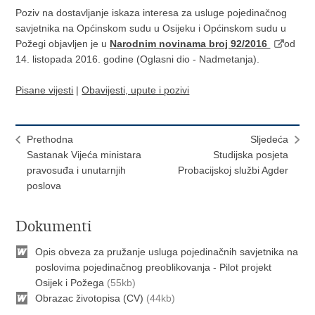
Poziv na dostavljanje iskaza interesa za usluge pojedinačnog
savjetnika na Općinskom sudu u Osijeku i Općinskom sudu u
Požegi objavljen je u
Narodnim novinama broj 92/2016
od
14. listopada 2016. godine (Oglasni dio - Nadmetanja).
Pisane vijesti
|
Obavijesti, upute i pozivi
Prethodna
Sljedeća
Sastanak Vijeća ministara
Studijska posjeta
pravosuđa i unutarnjih
Probacijskoj službi Agder
poslova
Dokumenti
Opis obveza za pružanje usluga pojedinačnih savjetnika na
poslovima pojedinačnog preoblikovanja - Pilot projekt
Osijek i Požega
(55kb)
Obrazac životopisa (CV)
(44kb)