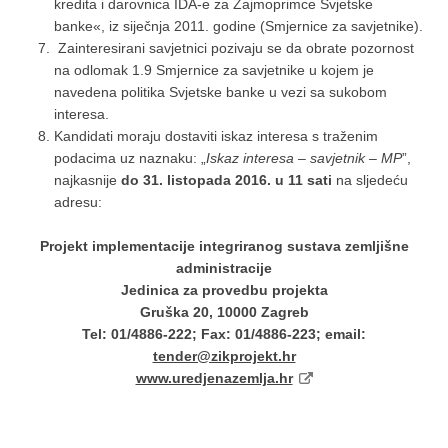
kredita i darovnica IDA-e za Zajmoprimce Svjetske
banke«, iz siječnja 2011. godine (Smjernice za savjetnike).
Zainteresirani savjetnici pozivaju se da obrate pozornost
na odlomak 1.9 Smjernice za savjetnike u kojem je
navedena politika Svjetske banke u vezi sa sukobom
interesa.
Kandidati moraju dostaviti iskaz interesa s traženim
podacima uz naznaku: „
Iskaz interesa – savjetnik – MP
”,
najkasnije
do 31. listopada 2016. u 11 sati
na sljedeću
adresu:
Projekt implementacije integriranog sustava zemljišne
administracije
Jedinica za provedbu projekta
Gruška 20, 10000 Zagreb
Tel: 01/4886-222; Fax: 01/4886-223; email:
tender@zikprojekt.hr
www.uredjenazemlja.hr