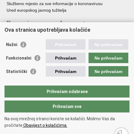
Službeno mjesto za sve informacije o koronavirusu
Ured europskog javnog tužitelja
Poveznice pravosudnog sustava
Ova stranica upotrebljava kolačiće
Portal sudova
Državno odvjetništvo
Nužni
Prihvaćam
Ne prihvaćam
Ured za suzbijanje korupcije i organiziranog kriminaliteta
Državno sudbeno vijeće
Funkcionalni
Prihvaćam
Ne prihvaćam
Državnoodvjetničko vijeće
Pravosudna akademija
Statistički
Prihvaćam
Ne prihvaćam
Hrvatska odvjetnička komora
Hrvatska javnobilježnička komora
Europski pravosudni portal
Prihvaćam odabrane
Prihvaćam sve
Povratak na vrh
Copyright © 2026 Ministarstvo pravosuđa, uprave i digitalne
Na ovoj mrežnoj stranci koriste se kolačići. Molimo Vas da
transformacije Republike Hrvatske.
Uvjeti korištenja
.
Izjava o
pročitate
Obavijest o kolačićima.
pristupačnosti
.