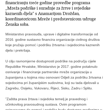
financiranju treće godine provedbe programa
„Mreža podrške i suradnje za žrtve i svjedoke
kaznenih djela“ s Anamarijom Droždan,
koordinatoricom Mreže i predstavnicom udruge
Ženska soba.
Ministarstvo pravosuđa, uprave i digitalne transformacije od
2016. godine sustavno financira organizacije civilnog društva
koje pružaju pomoć i podršku žrtvama i svjedocima kaznenih
djela i prekršaja.
U cilju ravnomjerne dostupnosti podrške na području cijele
Republike Hrvatske, Ministarstvo je 2017. godine potaknulo
osnivanje i financiranje partnerske mreže organizacija u
županijama u kojima nisu osnovani Odjeli za podršku žrtvama i
svjedocima pri županijskim sudovima, koji su tada djelovali u
Zagrebu, Osijeku, Vukovaru, Rijeci, Sisku, Zadru i Splitu.
"Zaštita prava žrtava i svjedoka temelj je pravednog i
učinkovitog pravosudnog sustava. Ovim programom
osiguravamo da pomoć i podrška budu dostupne građanima u