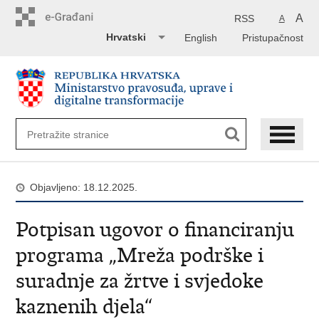
Preskoči
na
A
RSS
A
glavni
Hrvatski
English
Pristupačnost
sadržaj
Objavljeno: 18.12.2025.
Potpisan ugovor o financiranju
programa „Mreža podrške i
suradnje za žrtve i svjedoke
kaznenih djela“