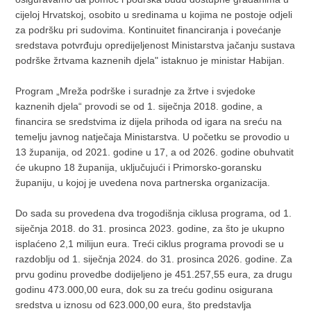
cijeloj Hrvatskoj, osobito u sredinama u kojima ne postoje odjeli
za podršku pri sudovima. Kontinuitet financiranja i povećanje
sredstava potvrđuju opredijeljenost Ministarstva jačanju sustava
podrške žrtvama kaznenih djela" istaknuo je ministar Habijan.
Program „Mreža podrške i suradnje za žrtve i svjedoke
kaznenih djela“ provodi se od 1. siječnja 2018. godine, a
financira se sredstvima iz dijela prihoda od igara na sreću na
temelju javnog natječaja Ministarstva. U početku se provodio u
13 županija, od 2021. godine u 17, a od 2026. godine obuhvatit
će ukupno 18 županija, uključujući i Primorsko-goransku
županiju, u kojoj je uvedena nova partnerska organizacija.
Do sada su provedena dva trogodišnja ciklusa programa, od 1.
siječnja 2018. do 31. prosinca 2023. godine, za što je ukupno
isplaćeno 2,1 milijun eura. Treći ciklus programa provodi se u
razdoblju od 1. siječnja 2024. do 31. prosinca 2026. godine. Za
prvu godinu provedbe dodijeljeno je 451.257,55 eura, za drugu
godinu 473.000,00 eura, dok su za treću godinu osigurana
sredstva u iznosu od 623.000,00 eura, što predstavlja