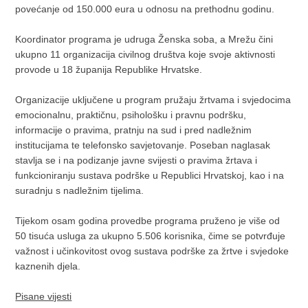
povećanje od 150.000 eura u odnosu na prethodnu godinu.
Koordinator programa je udruga Ženska soba, a Mrežu čini
ukupno 11 organizacija civilnog društva koje svoje aktivnosti
provode u 18 županija Republike Hrvatske.
Organizacije uključene u program pružaju žrtvama i svjedocima
emocionalnu, praktičnu, psihološku i pravnu podršku,
informacije o pravima, pratnju na sud i pred nadležnim
institucijama te telefonsko savjetovanje. Poseban naglasak
stavlja se i na podizanje javne svijesti o pravima žrtava i
funkcioniranju sustava podrške u Republici Hrvatskoj, kao i na
suradnju s nadležnim tijelima.
Tijekom osam godina provedbe programa pruženo je više od
50 tisuća usluga za ukupno 5.506 korisnika, čime se potvrđuje
važnost i učinkovitost ovog sustava podrške za žrtve i svjedoke
kaznenih djela.
Pisane vijesti