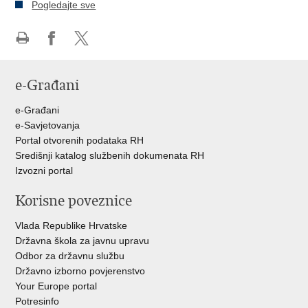
Pogledajte sve
Ispiši
Podijeli
Podijeli
stranicu
na
na
e-Građani
Facebooku
Twitteru
e-Građani
e-Savjetovanja
Portal otvorenih podataka RH
Središnji katalog službenih dokumenata RH
Izvozni portal
Korisne poveznice
Vlada Republike Hrvatske
Državna škola za javnu upravu
Odbor za državnu službu
Državno izborno povjerenstvo
Your Europe portal
Potresinfo