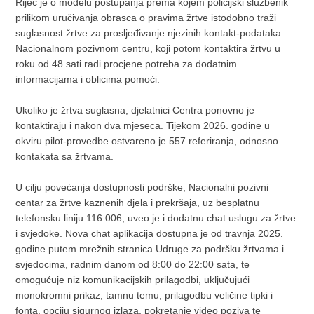
Riječ je o modelu postupanja prema kojem policijski službenik
prilikom uručivanja obrasca o pravima žrtve istodobno traži
suglasnost žrtve za prosljeđivanje njezinih kontakt-podataka
Nacionalnom pozivnom centru, koji potom kontaktira žrtvu u
roku od 48 sati radi procjene potreba za dodatnim
informacijama i oblicima pomoći.
Ukoliko je žrtva suglasna, djelatnici Centra ponovno je
kontaktiraju i nakon dva mjeseca. Tijekom 2026. godine u
okviru pilot-provedbe ostvareno je 557 referiranja, odnosno
kontakata sa žrtvama.
U cilju povećanja dostupnosti podrške, Nacionalni pozivni
centar za žrtve kaznenih djela i prekršaja, uz besplatnu
telefonsku liniju 116 006, uveo je i dodatnu chat uslugu za žrtve
i svjedoke. Nova chat aplikacija dostupna je od travnja 2025.
godine putem mrežnih stranica Udruge za podršku žrtvama i
svjedocima, radnim danom od 8:00 do 22:00 sata, te
omogućuje niz komunikacijskih prilagodbi, uključujući
monokromni prikaz, tamnu temu, prilagodbu veličine tipki i
fonta, opciju sigurnog izlaza, pokretanje video poziva te