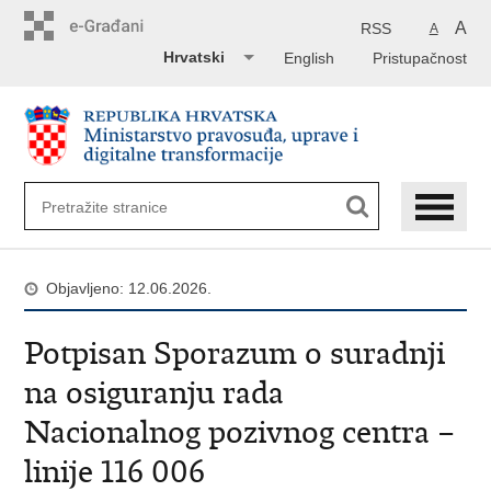
Preskoči
na
A
RSS
A
glavni
Hrvatski
English
Pristupačnost
sadržaj
Objavljeno: 12.06.2026.
Potpisan Sporazum o suradnji
na osiguranju rada
Nacionalnog pozivnog centra –
linije 116 006