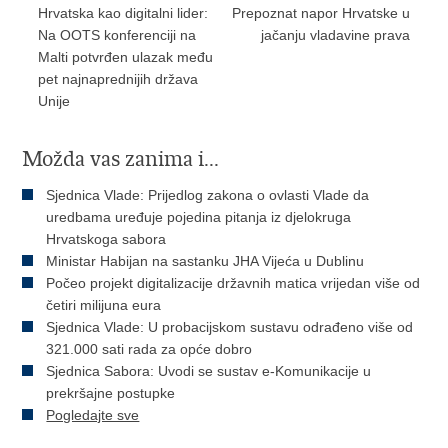
Hrvatska kao digitalni lider:
Prepoznat napor Hrvatske u
Na OOTS konferenciji na
jačanju vladavine prava
Malti potvrđen ulazak među
pet najnaprednijih država
Unije
Možda vas zanima i...
Sjednica Vlade: Prijedlog zakona o ovlasti Vlade da
uredbama uređuje pojedina pitanja iz djelokruga
Hrvatskoga sabora
Ministar Habijan na sastanku JHA Vijeća u Dublinu
Počeo projekt digitalizacije državnih matica vrijedan više od
četiri milijuna eura
Sjednica Vlade: U probacijskom sustavu odrađeno više od
321.000 sati rada za opće dobro
Sjednica Sabora: Uvodi se sustav e-Komunikacije u
prekršajne postupke
Pogledajte sve