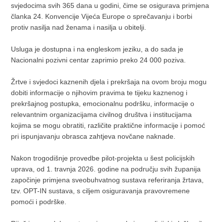
svjedocima svih 365 dana u godini, čime se osigurava primjena
članka 24. Konvencije Vijeća Europe o sprečavanju i borbi
protiv nasilja nad ženama i nasilja u obitelji.
Usluga je dostupna i na engleskom jeziku, a do sada je
Nacionalni pozivni centar zaprimio preko 24 000 poziva.
Žrtve i svjedoci kaznenih djela i prekršaja na ovom broju mogu
dobiti informacije o njihovim pravima te tijeku kaznenog i
prekršajnog postupka, emocionalnu podršku, informacije o
relevantnim organizacijama civilnog društva i institucijama
kojima se mogu obratiti, različite praktične informacije i pomoć
pri ispunjavanju obrasca zahtjeva novčane naknade.
Nakon trogodišnje provedbe pilot-projekta u šest policijskih
uprava, od 1. travnja 2026. godine na području svih županija
započinje primjena sveobuhvatnog sustava referiranja žrtava,
tzv. OPT-IN sustava, s ciljem osiguravanja pravovremene
pomoći i podrške.