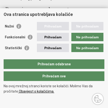
Poveznice pravosudnog sustava
Ova stranica upotrebljava kolačiće
Portal sudova
Državno odvjetništvo
Nužni
Prihvaćam
Ne prihvaćam
Ured za suzbijanje korupcije i organiziranog kriminaliteta
Državno sudbeno vijeće
Funkcionalni
Prihvaćam
Ne prihvaćam
Državnoodvjetničko vijeće
Pravosudna akademija
Statistički
Prihvaćam
Ne prihvaćam
Hrvatska odvjetnička komora
Hrvatska javnobilježnička komora
Europski pravosudni portal
Prihvaćam odabrane
Prihvaćam sve
Povratak na vrh
Copyright © 2026 Ministarstvo pravosuđa, uprave i digitalne
Na ovoj mrežnoj stranci koriste se kolačići. Molimo Vas da
transformacije Republike Hrvatske.
Uvjeti korištenja
.
Izjava o
pročitate
Obavijest o kolačićima.
pristupačnosti
.