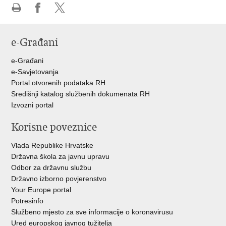
Ispiši
Podijeli
Podijeli
stranicu
na
na
e-Građani
Facebooku
Twitteru
e-Građani
e-Savjetovanja
Portal otvorenih podataka RH
Središnji katalog službenih dokumenata RH
Izvozni portal
Korisne poveznice
Vlada Republike Hrvatske
Državna škola za javnu upravu
Odbor za državnu službu
Državno izborno povjerenstvo
Your Europe portal
Potresinfo
Službeno mjesto za sve informacije o koronavirusu
Ured europskog javnog tužitelja