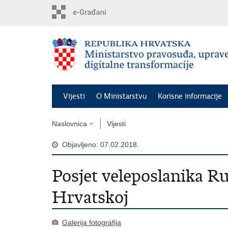
Preskoči
na
glavni
sadržaj
Vijesti
O Ministarstvu
Korisne informacije
Naslovnica
Vijesti
Objavljeno: 07.02.2018.
Posjet veleposlanika R
Hrvatskoj
Galerija fotografija