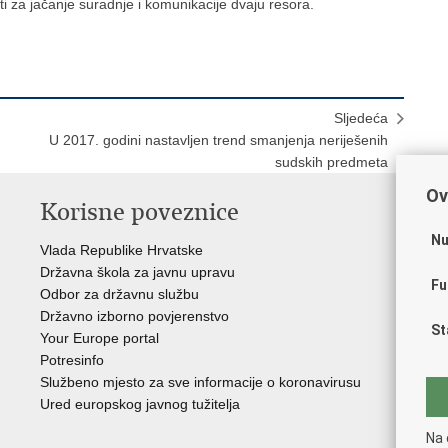
 za jačanje suradnje i komunikacije dvaju resora.
Sljedeća
U 2017. godini nastavljen trend smanjenja neriješenih
sudskih predmeta
Ov
Korisne poveznice
P
Nu
Vlada Republike Hrvatske
Por
Državna škola za javnu upravu
Drž
Fu
Odbor za državnu službu
Ure
Državno izborno povjerenstvo
Drž
St
Your Europe portal
Drž
Potresinfo
Pra
Službeno mjesto za sve informacije o koronavirusu
Hrv
Ured europskog javnog tužitelja
Hrv
Eur
Na 