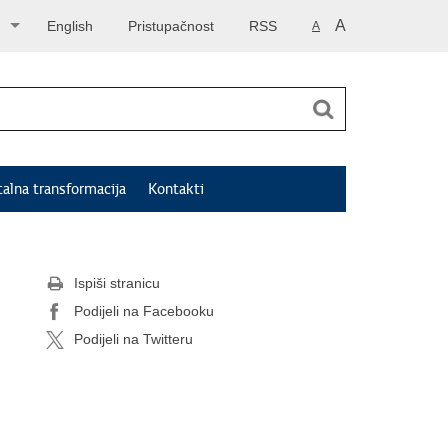
A
English
Pristupačnost
RSS
A
talna transformacija
Kontakti
Ispiši stranicu
Podijeli na Facebooku
Podijeli na Twitteru