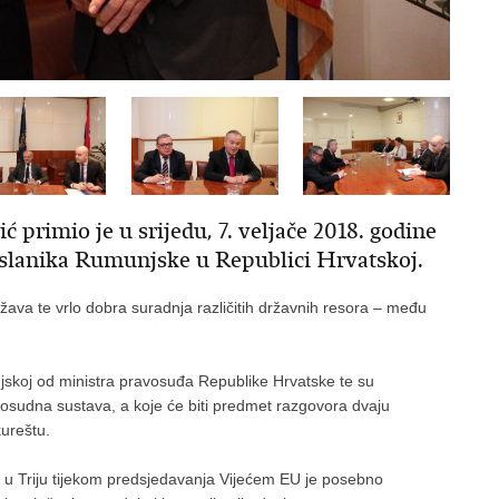
primio je u srijedu, 7. veljače 2018. godine
oslanika Rumunjske u Republici Hrvatskoj.
ržava te vrlo dobra suradnja različitih državnih resora – među
skoj od ministra pravosuđa Republike Hrvatske te su
vosudna sustava, a koje će biti predmet razgovora dvaju
kureštu.
 u Triju tijekom predsjedavanja Vijećem EU je posebno