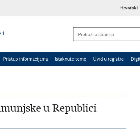
Hrvatski
Pristup informacijama
Istaknute teme
Uvid u registre
Digi
umunjske u Republici