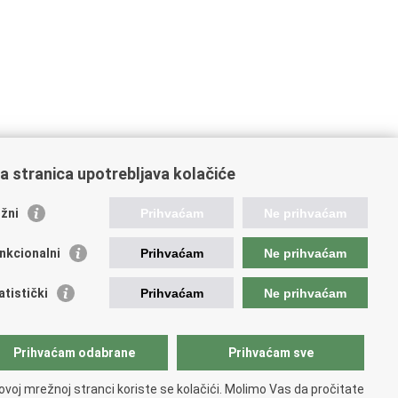
a stranica upotrebljava kolačiće
oveznice pravosudnog sustava
žni
Prihvaćam
Ne prihvaćam
tal sudova
avno odvjetništvo
nkcionalni
Prihvaćam
Ne prihvaćam
d za suzbijanje korupcije i organiziranog kriminaliteta
avno sudbeno vijeće
atistički
Prihvaćam
Ne prihvaćam
avnoodvjetničko vijeće
vosudna akademija
atska odvjetnička komora
Prihvaćam odabrane
Prihvaćam sve
atska javnobilježnička komora
opski pravosudni portal
ovoj mrežnoj stranci koriste se kolačići. Molimo Vas da pročitate