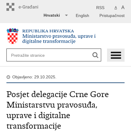
Preskoči
na
A
RSS
A
glavni
Hrvatski
English
Pristupačnost
sadržaj
Objavljeno: 29.10.2025.
Posjet delegacije Crne Gore
Ministarstvu pravosuđa,
uprave i digitalne
transformacije