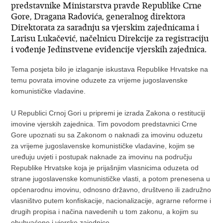
predstavnike Ministarstva pravde Republike Crne
Gore, Dragana Radovića, generalnog direktora
Direktorata za saradnju sa vjerskim zajednicama i
Larisu Lukačević, načelnicu Direkcije za registraciju
i vođenje Jedinstvene evidencije vjerskih zajednica.
Tema posjeta bilo je izlaganje iskustava Republike Hrvatske na
temu povrata imovine oduzete za vrijeme jugoslavenske
komunističke vladavine.
U Republici Crnoj Gori u pripremi je izrada Zakona o restituciji
imovine vjerskih zajednica. Tim povodom predstavnici Crne
Gore upoznati su sa Zakonom o naknadi za imovinu oduzetu
za vrijeme jugoslavenske komunističke vladavine, kojim se
uređuju uvjeti i postupak naknade za imovinu na području
Republike Hrvatske koja je prijašnjim vlasnicima oduzeta od
strane jugoslavenske komunističke vlasti, a potom prenesena u
općenarodnu imovinu, odnosno državno, društveno ili zadružno
vlasništvo putem konfiskacije, nacionalizacije, agrarne reforme i
drugih propisa i načina navedenih u tom zakonu, a kojim su
obuhvaćene i vjerske zajednice.