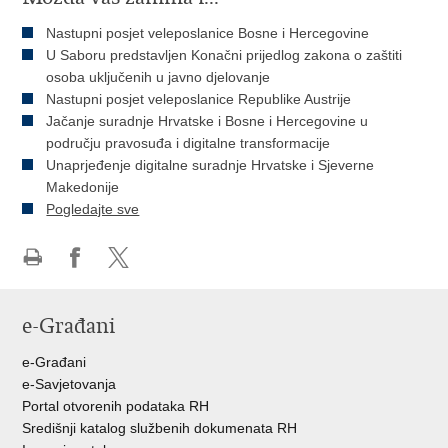
Nastupni posjet veleposlanice Bosne i Hercegovine
U Saboru predstavljen Konačni prijedlog zakona o zaštiti
osoba uključenih u javno djelovanje
Nastupni posjet veleposlanice Republike Austrije
Jačanje suradnje Hrvatske i Bosne i Hercegovine u
području pravosuđa i digitalne transformacije
Unaprjeđenje digitalne suradnje Hrvatske i Sjeverne
Makedonije
Pogledajte sve
Ispiši
Podijeli
Podijeli
stranicu
na
na
e-Građani
Facebooku
Twitteru
e-Građani
e-Savjetovanja
Portal otvorenih podataka RH
Središnji katalog službenih dokumenata RH