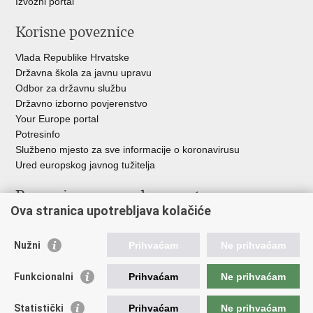
Izvozni portal
Korisne poveznice
Vlada Republike Hrvatske
Državna škola za javnu upravu
Odbor za državnu službu
Državno izborno povjerenstvo
Your Europe portal
Potresinfo
Službeno mjesto za sve informacije o koronavirusu
Ured europskog javnog tužitelja
Poveznice pravosudnog sustava
Ova stranica upotrebljava kolačiće
Portal sudova
Državno odvjetništvo
Nužni
Prihvaćam
Ne prihvaćam
Ured za suzbijanje korupcije i organiziranog kriminaliteta
Državno sudbeno vijeće
Funkcionalni
Prihvaćam
Ne prihvaćam
Državnoodvjetničko vijeće
Pravosudna akademija
Statistički
Prihvaćam
Ne prihvaćam