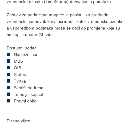
vremensku oznaku (TimeStamp) dohvaćenih podataka.
Zahtjev za podatcima moguće je poslati i za prethodni
vremenski nadnevak koristeći identifikator vremenske oznake,
a usporedbom podataka može se doći do promjena koje su
nastupile unutar 24 sata.
Dostupni podaci:
Nadležni sud
MBS
OIB
Status
Tvrtka
Sjedište/adresa
Temeljni kapital
Pravni oblik
Pisane vijesti