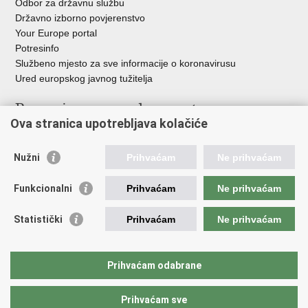
Odbor za državnu službu
Državno izborno povjerenstvo
Your Europe portal
Potresinfo
Službeno mjesto za sve informacije o koronavirusu
Ured europskog javnog tužitelja
Poveznice pravosudnog sustava
Ova stranica upotrebljava kolačiće
Portal sudova
Državno odvjetništvo
Nužni
Prihvaćam
Ne prihvaćam
Ured za suzbijanje korupcije i organiziranog kriminaliteta
Državno sudbeno vijeće
Funkcionalni
Prihvaćam
Ne prihvaćam
Državnoodvjetničko vijeće
Pravosudna akademija
Statistički
Prihvaćam
Ne prihvaćam
Hrvatska odvjetnička komora
Hrvatska javnobilježnička komora
Europski pravosudni portal
Prihvaćam odabrane
Prihvaćam sve
Povratak na vrh