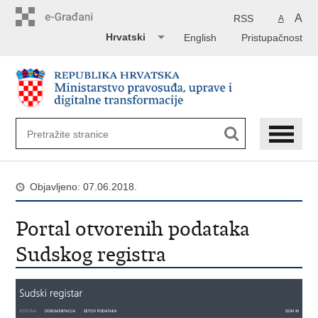
Preskoči
na
A
RSS
A
glavni
Hrvatski
English
Pristupačnost
sadržaj
Objavljeno: 07.06.2018.
Portal otvorenih podataka
Sudskog registra