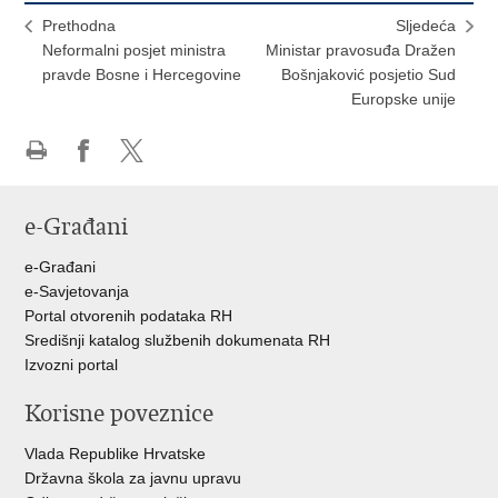
Prethodna
Sljedeća
Neformalni posjet ministra
Ministar pravosuđa Dražen
pravde Bosne i Hercegovine
Bošnjaković posjetio Sud
Europske unije
Ispiši
Podijeli
Podijeli
stranicu
na
na
e-Građani
Facebooku
Twitteru
e-Građani
e-Savjetovanja
Portal otvorenih podataka RH
Središnji katalog službenih dokumenata RH
Izvozni portal
Korisne poveznice
Vlada Republike Hrvatske
Državna škola za javnu upravu