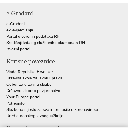
Ispiši
Podijeli
Podijeli
stranicu
na
na
e-Građani
Facebooku
Twitteru
e-Građani
e-Savjetovanja
Portal otvorenih podataka RH
Središnji katalog službenih dokumenata RH
Izvozni portal
Korisne poveznice
Vlada Republike Hrvatske
Državna škola za javnu upravu
Odbor za državnu službu
Državno izborno povjerenstvo
Your Europe portal
Potresinfo
Službeno mjesto za sve informacije o koronavirusu
Ured europskog javnog tužitelja