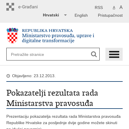
Preskoči
na
A
RSS
A
glavni
Hrvatski
English
Pristupačnost
sadržaj
Objavljeno: 23.12.2013.
Pokazatelji rezultata rada
Ministarstva pravosuđa
Prezentaciju pokazatelja rezultata rada Ministarstva pravosuđa
Republike Hrvatske za posljednje dvije godine možete skinuti