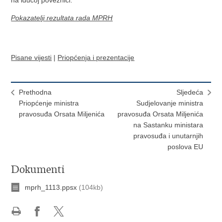
na idućoj poveznici:
Pokazatelji rezultata rada MPRH
Pisane vijesti
|
Priopćenja i prezentacije
Prethodna
Sljedeća
Priopćenje ministra
Sudjelovanje ministra
pravosuđa Orsata Miljenića
pravosuđa Orsata Miljenića
na Sastanku ministara
pravosuđa i unutarnjih
poslova EU
Dokumenti
mprh_1113.ppsx
(104kb)