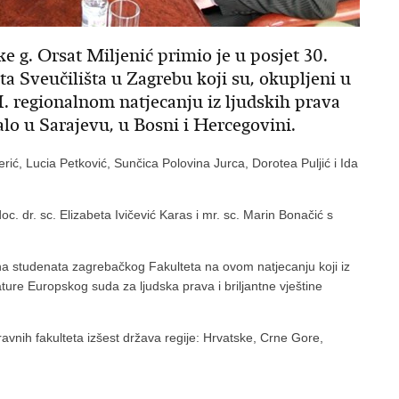
 g. Orsat Miljenić primio je u posjet 30.
ta Sveučilišta u Zagrebu koji su, okupljeni u
VI. regionalnom natjecanju iz ljudskih prava
žalo u Sarajevu, u Bosni i Hercegovini.
Perić, Lucia Petković, Sunčica Polovina Jurca, Dorotea Puljić i Ida
c. dr. sc. Elizabeta Ivičević Karas i mr. sc. Marin Bonačić s
eha studenata zagrebačkog Fakulteta na ovom natjecanju koji iz
ture Europskog suda za ljudska prava i briljantne vještine
vnih fakulteta izšest država regije: Hrvatske, Crne Gore,