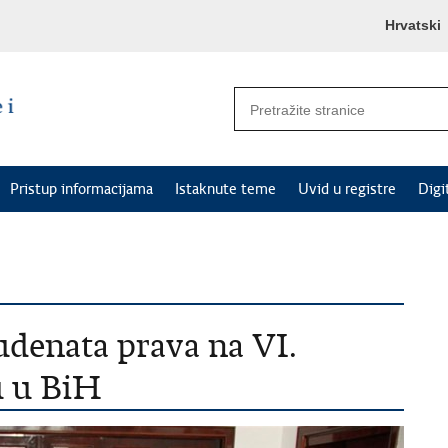
Hrvatski
Pristup informacijama
Istaknute teme
Uvid u registre
Digi
udenata prava na VI.
u u BiH