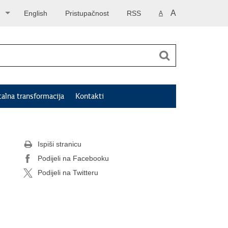
A
English
Pristupačnost
RSS
A
talna transformacija
Kontakti
Ispiši stranicu
Podijeli na Facebooku
Podijeli na Twitteru