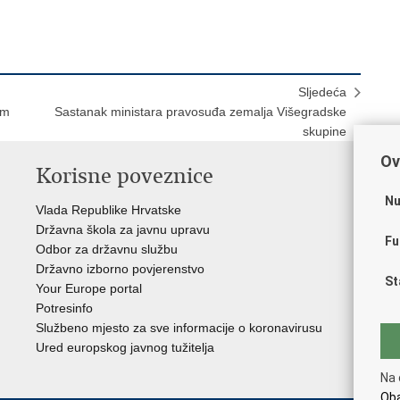
Sljedeća
om
Sastanak ministara pravosuđa zemalja Višegradske
skupine
Ov
Korisne poveznice
P
Nu
Vlada Republike Hrvatske
Por
Državna škola za javnu upravu
Drž
Fu
Odbor za državnu službu
Ure
Državno izborno povjerenstvo
Drž
St
Your Europe portal
Drž
Potresinfo
Pra
Službeno mjesto za sve informacije o koronavirusu
Hrv
Ured europskog javnog tužitelja
Hrv
Eur
Na 
Oba