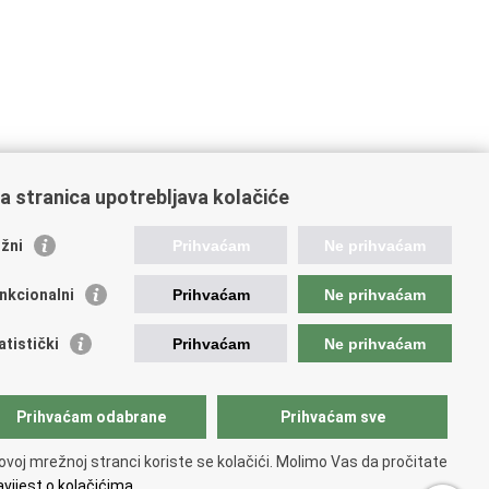
a stranica upotrebljava kolačiće
oveznice pravosudnog sustava
žni
Prihvaćam
Ne prihvaćam
tal sudova
avno odvjetništvo
nkcionalni
Prihvaćam
Ne prihvaćam
d za suzbijanje korupcije i organiziranog kriminaliteta
avno sudbeno vijeće
atistički
Prihvaćam
Ne prihvaćam
avnoodvjetničko vijeće
vosudna akademija
atska odvjetnička komora
Prihvaćam odabrane
Prihvaćam sve
atska javnobilježnička komora
opski pravosudni portal
ovoj mrežnoj stranci koriste se kolačići. Molimo Vas da pročitate
vijest o kolačićima.