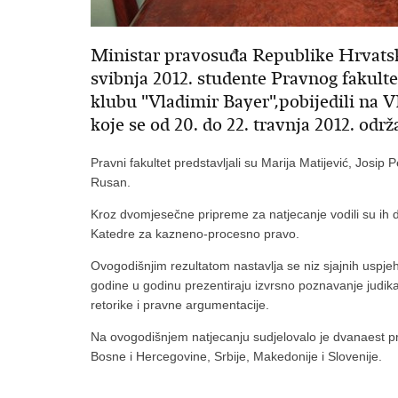
Ministar pravosuđa Republike Hrvatske
svibnja 2012. studente Pravnog fakulte
klubu "Vladimir Bayer",pobijedili na 
koje se od 20. do 22. travnja 2012. odr
Pravni fakultet predstavljali su Marija Matijević, Josip 
Rusan.
Kroz dvomjesečne pripreme za natjecanje vodili su ih do
Katedre za kazneno-procesno pravo.
Ovogodišnjim rezultatom nastavlja se niz sjajnih uspj
godine u godinu prezentiraju izvrsno poznavanje judika
retorike i pravne argumentacije.
Na ovogodišnjem natjecanju sudjelovalo je dvanaest pra
Bosne i Hercegovine, Srbije, Makedonije i Slovenije.