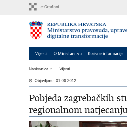
Preskoči
na
glavni
sadržaj
Vijesti
O Ministarstvu
Korisne informacije
Naslovnica
Vijesti
Objavljeno: 01.06.2012.
Pobjeda zagrebačkih st
regionalnom natjecanj