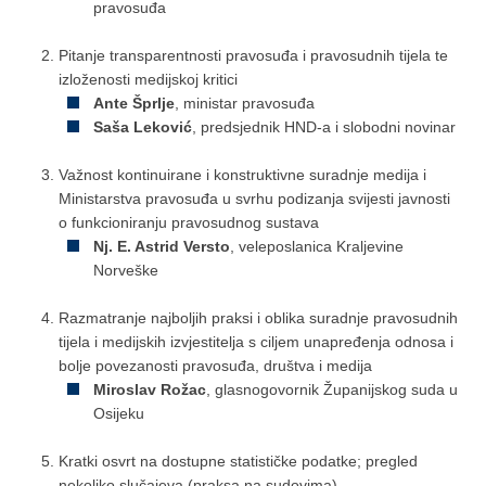
pravosuđa
Pitanje transparentnosti pravosuđa i pravosudnih tijela te
izloženosti medijskoj kritici
Ante Šprlje
, ministar pravosuđa
Saša Leković
, predsjednik HND-a i slobodni novinar
Važnost kontinuirane i konstruktivne suradnje medija i
Ministarstva pravosuđa u svrhu podizanja svijesti javnosti
o funkcioniranju pravosudnog sustava
Nj. E. Astrid Versto
, veleposlanica Kraljevine
Norveške
Razmatranje najboljih praksi i oblika suradnje pravosudnih
tijela i medijskih izvjestitelja s ciljem unapređenja odnosa i
bolje povezanosti pravosuđa, društva i medija
Miroslav Rožac
, glasnogovornik Županijskog suda u
Osijeku
Kratki osvrt na dostupne statističke podatke; pregled
nekoliko slučajeva (praksa na sudovima)