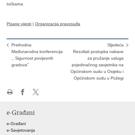
točkama.
Pisane vijesti
|
Organizacija pravosuđa
Prethodna
Sljedeća
Međunarodna konferencija
Rezultati postupka nabave
,, Sigurnost povijesnih
za pružanje usluga
gradova''
pojedinačnog savjetnika na
Općinskom sudu u Osijeku i
Općinskom sudu u Požegi
Ispiši
Podijeli
Podijeli
stranicu
na
na
e-Građani
Facebooku
Twitteru
e-Građani
e-Savjetovanja