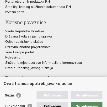
Portal otvorenih podataka RH
Središnji katalog službenih dokumenata RH
Izvozni portal
Korisne poveznice
Vlada Republike Hrvatske
Državna škola za javnu upravu
Odbor za državnu službu
Državno izborno povjerenstvo
Your Europe portal
Potresinfo
Službeno mjesto za sve informacije o koronavirusu
Ured europskog javnog tužitelja
Poveznice pravosudnog sustava
Ova stranica upotrebljava kolačiće
Portal sudova
Državno odvjetništvo
Nužni
Prihvaćam
Ne prihvaćam
Ured za suzbijanje korupcije i organiziranog kriminaliteta
Državno sudbeno vijeće
Funkcionalni
Prihvaćam
Ne prihvaćam