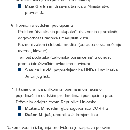
Maja Grubišin
, državna tajnica u Ministarstvu
pravosuđa
Novinari u sudskim postupcima
Problem “dvostrukih postupaka” (kaznenih / parničnih) –
odgovornost urednika i medijskih kuća
Kazneni zakon i sloboda medija (odredba o sramoćenju,
uvrede, klevete)
Tajnost podataka (zakonska ograničenja) u odnosu
prema istraživačkim ovlastima novinara
Slavica Lukić
, potpredsjednica HND-a i novinarka
Jutarnjeg lista
Pitanje granica prilikom iznošenja informacija o
pojedinačnim sudskim predmetima i postupcima pred
Državnim odvjetništvom Republike Hrvatske
Martina Mihordin
, glasnogovornica DORH-a
Dušan Miljuš
, urednik u Jutarnjem listu
Nakon uvodnih izlaganja predviđena je rasprava po svim