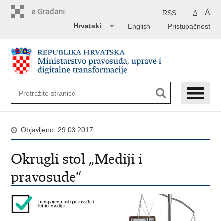
Preskoči
na
A
RSS
A
glavni
Hrvatski
English
Pristupačnost
sadržaj
Objavljeno: 29.03.2017.
Okrugli stol „Mediji i
pravosude“