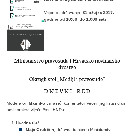
Vrijeme održavanja:
31.ožujka 2017.
godine od 10:00 do 13:00 sati
Ministarstvo pravosuđa i Hrvatsko novinarsko
društvo
Okrugli stol „Mediji i pravosuđe“
D N E V N I R E D
Moderator:
Marinko Jurasić
, komentator Večernjeg lista i član
novinarskog vijeća časti HND-a
Uvodna riječ
Maja Grubišin
, državna tajnica u Ministarstvu