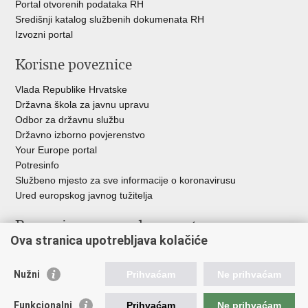
Portal otvorenih podataka RH
Središnji katalog službenih dokumenata RH
Izvozni portal
Korisne poveznice
Vlada Republike Hrvatske
Državna škola za javnu upravu
Odbor za državnu službu
Državno izborno povjerenstvo
Your Europe portal
Potresinfo
Službeno mjesto za sve informacije o koronavirusu
Ured europskog javnog tužitelja
Poveznice pravosudnog sustava
Ova stranica upotrebljava kolačiće
Portal sudova
Državno odvjetništvo
Nužni
Prihvaćam
Ne prihvaćam
Ured za suzbijanje korupcije i organiziranog kriminaliteta
Državno sudbeno vijeće
Funkcionalni
Prihvaćam
Ne prihvaćam