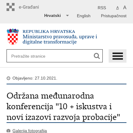
Preskoči
na
A
RSS
A
glavni
Hrvatski
English
Pristupačnost
sadržaj
Objavljeno: 27.10.2021.
Održana međunarodna
konferencija "10 + iskustva i
novi izazovi razvoja probacije"
Galerija fotografija