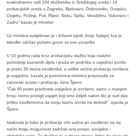
svakodnevno radi 104 službenika iz Središnjeg ureda i 14
probacijskih ureda u Zagrebu, Bjelovaru, Dubrovniku, Gospiću,
Osijeku, Požegi, Puli, Rijeci, Sisku, Splitu, Varaždinu, Vukovaru i
Zadru" kazao je ministar.
Uz ministra sudjelovao je i državni tajnik Josip Salapić koji je
također održao početni govor za sve uzvanike
U 10 godina rada kroz probacijsku službu koja nadzire
počinitelje kaznenih djela i pruža im podršku u zajednici prošlo
je preko 30 tisuća osuđenika, a velika većina probacija izvršena
je uspješno, kazala je pomoćnica ministra pravosuđa za
zatvorski sustav i probaciju Jana Špero.
"Čak 90 posto predmeta uspješno je izvršeno, samo u manjem
broju nismo postigli uspjeh koji smo željeli nakon što je sud dao
priliku osuđenicima da svoju kaznu izvrše na slobodi", izjavila je
Špero.
Istaknula je kako je probacija vrlo važna jer osuđenici na taj
način imaju mogućnost zadržati svoj posao, socijalne i
obiteljske veze. Za društvo je, s druge strane, bitno da znaju da