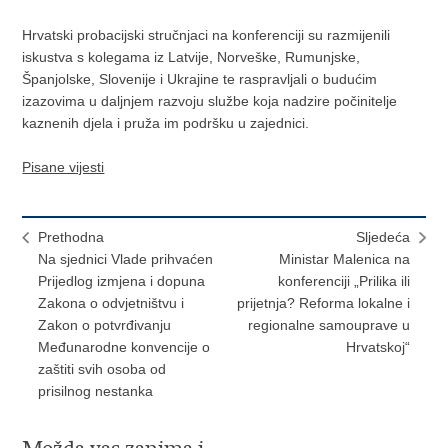
Hrvatski probacijski stručnjaci na konferenciji su razmijenili
iskustva s kolegama iz Latvije, Norveške, Rumunjske,
Španjolske, Slovenije i Ukrajine te raspravljali o budućim
izazovima u daljnjem razvoju službe koja nadzire počinitelje
kaznenih djela i pruža im podršku u zajednici.
Pisane vijesti
Prethodna
Sljedeća
Na sjednici Vlade prihvaćen
Ministar Malenica na
Prijedlog izmjena i dopuna
konferenciji „Prilika ili
Zakona o odvjetništvu i
prijetnja? Reforma lokalne i
Zakon o potvrđivanju
regionalne samouprave u
Međunarodne konvencije o
Hrvatskoj“
zaštiti svih osoba od
prisilnog nestanka