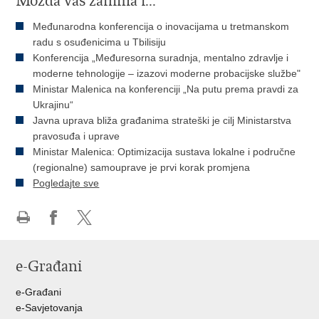
Možda vas zanima i...
Međunarodna konferencija o inovacijama u tretmanskom
radu s osuđenicima u Tbilisiju
Konferencija „Međuresorna suradnja, mentalno zdravlje i
moderne tehnologije – izazovi moderne probacijske službe"
Ministar Malenica na konferenciji „Na putu prema pravdi za
Ukrajinu“
Javna uprava bliža građanima strateški je cilj Ministarstva
pravosuđa i uprave
Ministar Malenica: Optimizacija sustava lokalne i područne
(regionalne) samouprave je prvi korak promjena
Pogledajte sve
Ispiši
Podijeli
Podijeli
stranicu
na
na
e-Građani
Facebooku
Twitteru
e-Građani
e-Savjetovanja