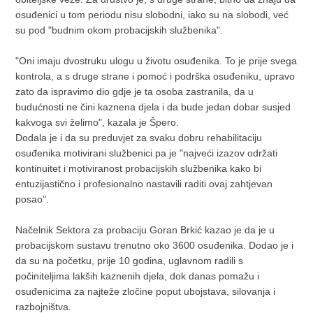
osuđenici u tom periodu nisu slobodni, iako su na slobodi, već
su pod "budnim okom probacijskih službenika".
"Oni imaju dvostruku ulogu u životu osuđenika. To je prije svega
kontrola, a s druge strane i pomoć i podrška osuđeniku, upravo
zato da ispravimo dio gdje je ta osoba zastranila, da u
budućnosti ne čini kaznena djela i da bude jedan dobar susjed
kakvoga svi želimo", kazala je Špero.
Dodala je i da su preduvjet za svaku dobru rehabilitaciju
osuđenika motivirani službenici pa je "najveći izazov održati
kontinuitet i motiviranost probacijskih službenika kako bi
entuzijastično i profesionalno nastavili raditi ovaj zahtjevan
posao".
Načelnik Sektora za probaciju Goran Brkić kazao je da je u
probacijskom sustavu trenutno oko 3600 osuđenika. Dodao je i
da su na početku, prije 10 godina, uglavnom radili s
počiniteljima lakših kaznenih djela, dok danas pomažu i
osuđenicima za najteže zločine poput ubojstava, silovanja i
razbojništva.