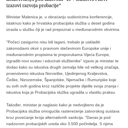
izazovi razvoja probacije"
Ministar Malenica je, u obraćanju sudionicima konferencije,
istaknuo kako je hrvatska probacijska služba u deset godina
izrasla u službu čiji je rad prepoznat u međunarodnim okvirima.
"Počeci zasigurno nisu bili lagani, trebalo je uskladiti
zakonodavni okvir s pravnom stečevinom Europske unije i
međunarodnim propisima te preporukama Vijeća Europe,
izgraditi novi sustav i educirati službenike" izjavio je ministar te
dodao kako su iskustva drugih zemalja bile od velikog značaja,
prvenstveno iskustva Norveške, Ujedinjenog Kraljevstva,
Češke, Nizozemske, Španjolske, Njemačke i Rumunjske koje
su svih ovih godina kroz različite projekte dijelile svoja znanja i
iskustva koja je Probacijska služba ugradila u vlastitu praksu.
Također, ministar je naglasio kako je nedvojbeno da je
Probacijska služba omogućila rasterećenje zatvorskog sustava
kroz povećanje broja alternativnih sankcija. "Danas je pod
nadzorom probacijskih ureda oko 3.500 počinitelja. S njima