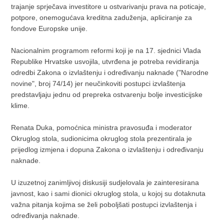
trajanje sprječava investitore u ostvarivanju prava na poticaje,
potpore, onemogućava kreditna zaduženja, apliciranje za
fondove Europske unije.
Nacionalnim programom reformi koji je na 17. sjednici Vlada
Republike Hrvatske usvojila, utvrđena je potreba revidiranja
odredbi Zakona o izvlaštenju i određivanju naknade ("Narodne
novine", broj 74/14) jer neučinkoviti postupci izvlaštenja
predstavljaju jednu od prepreka ostvarenju bolje investicijske
klime.
Renata Duka, pomoćnica ministra pravosuđa i moderator
Okruglog stola, sudionicima okruglog stola prezentirala je
prijedlog izmjena i dopuna Zakona o izvlaštenju i određivanju
naknade.
U izuzetnoj zanimljivoj diskusiji sudjelovala je zainteresirana
javnost, kao i sami dionici okruglog stola, u kojoj su dotaknuta
važna pitanja kojima se želi poboljšati postupci izvlaštenja i
određivanja naknade.