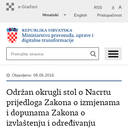
Preskoči
na
A
RSS
A
glavni
Hrvatski
English
Pristupačnost
sadržaj
Objavljeno: 06.06.2016.
Održan okrugli stol o Nacrtu
prijedloga Zakona o izmjenama
i dopunama Zakona o
izvlaštenju i određivanju