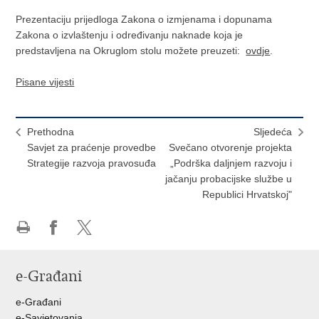
Prezentaciju prijedloga Zakona o izmjenama i dopunama
Zakona o izvlaštenju i određivanju naknade koja je
predstavljena na Okruglom stolu možete preuzeti:
ovdje
.
Pisane vijesti
Prethodna
Sljedeća
Savjet za praćenje provedbe
Svečano otvorenje projekta
Strategije razvoja pravosuđa
„Podrška daljnjem razvoju i
jačanju probacijske službe u
Republici Hrvatskoj"
Ispiši
Podijeli
Podijeli
stranicu
na
na
e-Građani
Facebooku
Twitteru
e-Građani
e-Savjetovanja