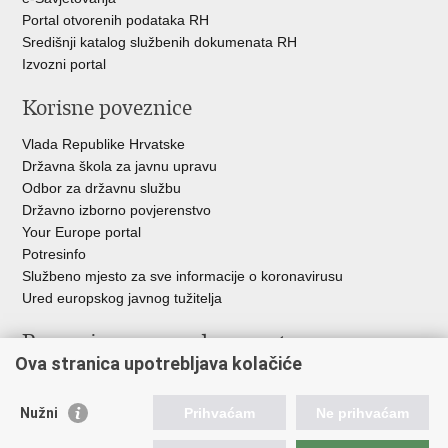
Portal otvorenih podataka RH
Središnji katalog službenih dokumenata RH
Izvozni portal
Korisne poveznice
Vlada Republike Hrvatske
Državna škola za javnu upravu
Odbor za državnu službu
Državno izborno povjerenstvo
Your Europe portal
Potresinfo
Službeno mjesto za sve informacije o koronavirusu
Ured europskog javnog tužitelja
Poveznice pravosudnog sustava
Ova stranica upotrebljava kolačiće
Portal sudova
Državno odvjetništvo
Nužni
Prihvaćam
Ne prihvaćam
Ured za suzbijanje korupcije i organiziranog kriminaliteta
Državno sudbeno vijeće