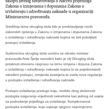
sklopu javnog savjetovanja o Nacrtu prijedloga
Zakona o izmjenama i dopunama Zakona o
izvlaštenju i određivanju naknade u organizaciji
Ministarstva pravosuđa.
Središnja tema okruglog stola bilo je predstavljanje novih
zakonskih rješenja u Zakonu o izmjenama i dopunama Zakona
o izvlaštenju i određivanju naknade kojima se želi poboljšati
postupci izvlaštenja.
Sudionicima okruglog stola uvodno se obratio ministar
pravosuđa Ante Šprlje navodeći kako je cilj Okruglog stola
potaknuti otvorenu raspravu na temu izmjena i dopuna Zakona
o izvlaštenju i određivanju naknade kojima bi se pojednostavili
određeni postupci, izmijenila postojeća te uvela nova regulacija
u postupku izvlaštenja i određivanja naknade.
Postupci izvlaštenja predugo traju, osobito zbog složenosti
postupka osiguranja vrijednosti nekretnine kao jednog od uvjeta
za podnošenje prijedloga za izvlaštenje. Kompliciranost
postupka izvlaštenja, koja uvjetuje njegovo neprimjereno