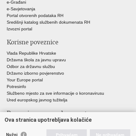
e-Građani
e-Savjetovanja
Portal otvorenih podataka RH
Središnji katalog službenih dokumenata RH
Izvozni portal
Korisne poveznice
Vlada Republike Hrvatske
Državna škola za javnu upravu
Odbor za državnu službu
Državno izborno povjerenstvo
Your Europe portal
Potresinfo
Službeno mjesto za sve informacije o koronavirusu
Ured europskog javnog tužitelja
Poveznice pravosudnog sustava
Ova stranica upotrebljava kolačiće
Portal sudova
Državno odvjetništvo
Nužni
Prihvaćam
Ne prihvaćam