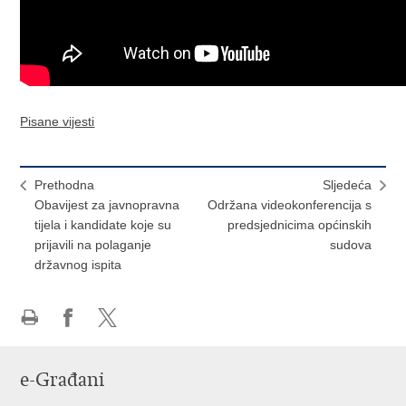
Pisane vijesti
Prethodna
Sljedeća
Obavijest za javnopravna
Održana videokonferencija s
tijela i kandidate koje su
predsjednicima općinskih
prijavili na polaganje
sudova
državnog ispita
Ispiši
Podijeli
Podijeli
stranicu
na
na
e-Građani
Facebooku
Twitteru