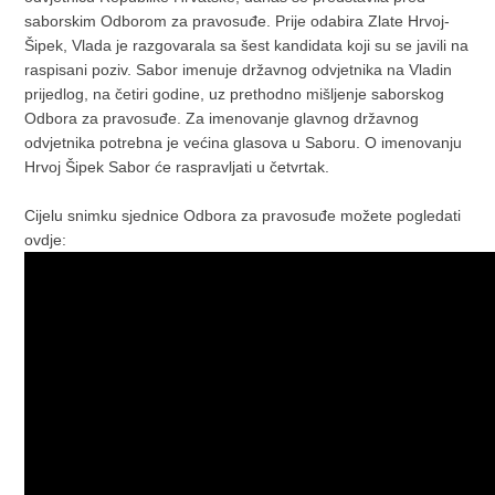
saborskim Odborom za pravosuđe. Prije odabira Zlate Hrvoj-
Šipek, Vlada je razgovarala sa šest kandidata koji su se javili na
raspisani poziv. Sabor imenuje državnog odvjetnika na Vladin
prijedlog, na četiri godine, uz prethodno mišljenje saborskog
Odbora za pravosuđe. Za imenovanje glavnog državnog
odvjetnika potrebna je većina glasova u Saboru. O imenovanju
Hrvoj Šipek Sabor će raspravljati u četvrtak.
Cijelu snimku sjednice Odbora za pravosuđe možete pogledati
ovdje: