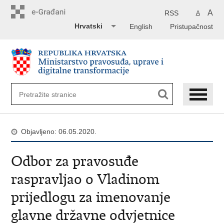
Preskoči
na
A
RSS
A
glavni
Hrvatski
English
Pristupačnost
sadržaj
Objavljeno: 06.05.2020.
Odbor za pravosuđe
raspravljao o Vladinom
prijedlogu za imenovanje
glavne državne odvjetnice