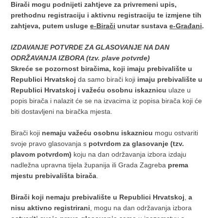
Birači mogu podnijeti zahtjeve za privremeni upis,
prethodnu registraciju i aktivnu registraciju te izmjene tih
zahtjeva, putem usluge
e-Birači
unutar sustava
e-Građani
.
IZDAVANJE POTVRDE ZA GLASOVANJE NA DAN
ODRŽAVANJA IZBORA (tzv. plave potvrde)
Skreće se pozornost biračima, koji
imaju prebivalište u
Republici Hrvatskoj
da samo birači koji
imaju prebivalište u
Republici Hrvatskoj i važeću osobnu iskaznicu
ulaze u
popis birača i nalazit će se na izvacima iz popisa birača koji će
biti dostavljeni na biračka mjesta.
Birači koji
nemaju važeću osobnu iskaznicu
mogu ostvariti
svoje pravo glasovanja s
potvrdom za glasovanje
(tzv.
plavom potvrdom)
koju na dan održavanja izbora izdaju
nadležna upravna tijela županija ili Grada Zagreba
prema
mjestu prebivališta birača
.
Birači koji
nemaju prebivalište u Republici Hrvatskoj
,
a
nisu aktivno registrirani
, mogu na dan održavanja izbora