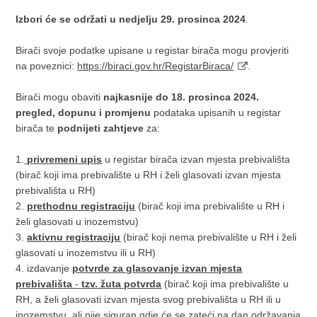
Izbori će se održati u nedjelju 29. prosinca 2024
.
Birači svoje podatke upisane u registar birača mogu provjeriti
na poveznici:
https://biraci.gov.hr/RegistarBiraca/
.
Birači mogu obaviti
najkasnije do 18. prosinca 2024.
pregled, dopunu i promjenu
podataka upisanih u registar
birača te
podnijeti zahtjeve
za:
1.
p
rivremeni upis
u registar birača izvan mjesta prebivališta
(birač koji ima prebivalište u RH i želi glasovati izvan mjesta
prebivališta u RH)
2.
prethodnu registraciju
(birač koji ima prebivalište u RH i
želi glasovati u inozemstvu)
3.
aktivnu registraciju
(birač koji nema prebivalište u RH i želi
glasovati u inozemstvu ili u RH)
4. izdavanje
potvrde za glasovanje izvan mjesta
prebivališta
-
tzv. žuta potvrda
(birač koji ima prebivalište u
RH, a želi glasovati izvan mjesta svog prebivališta u RH ili u
inozemstvu, ali nije siguran gdje će se zateći na dan održavanja