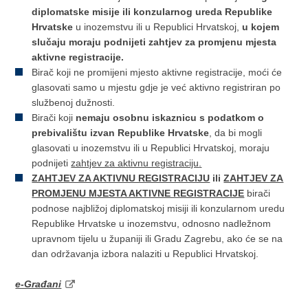
diplomatske misije ili konzularnog ureda Republike
Hrvatske
u inozemstvu ili u Republici Hrvatskoj,
u kojem
slučaju moraju podnijeti zahtjev za promjenu mjesta
aktivne registracije.
Birač koji ne promijeni mjesto aktivne registracije, moći će
glasovati samo u mjestu gdje je već aktivno registriran po
službenoj dužnosti.
Birači koji
nemaju osobnu iskaznicu s podatkom o
prebivalištu izvan Republike Hrvatske
, da bi mogli
glasovati u inozemstvu ili u Republici Hrvatskoj, moraju
podnijeti
zahtjev za aktivnu registraciju
.
ZAHTJEV ZA AKTIVNU REGISTRACIJU
ili
ZAHTJEV ZA
PROMJENU MJESTA AKTIVNE REGISTRACIJE
birači
podnose najbližoj diplomatskoj misiji ili konzularnom uredu
Republike Hrvatske u inozemstvu, odnosno nadležnom
upravnom tijelu u županiji ili Gradu Zagrebu, ako će se na
dan održavanja izbora nalaziti u Republici Hrvatskoj.
e-Građani