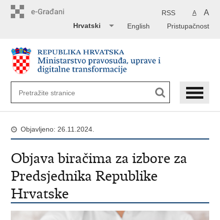
Preskoči
na
A
RSS
A
glavni
Hrvatski
English
Pristupačnost
sadržaj
Objavljeno: 26.11.2024.
Objava biračima za izbore za
Predsjednika Republike
Hrvatske