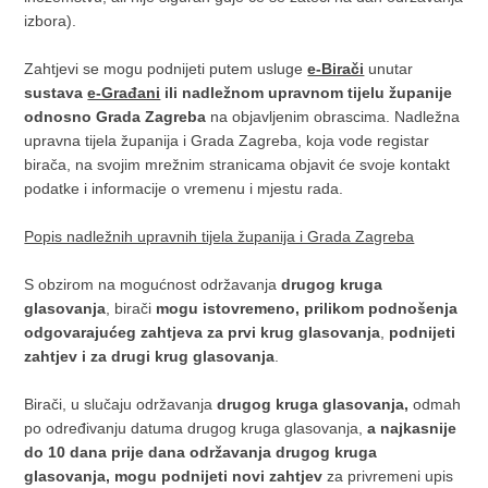
izbora).
Zahtjevi se mogu podnijeti putem usluge
e-Birači
unutar
sustava
e-Građani
ili nadležnom upravnom tijelu županije
odnosno Grada Zagreba
na objavljenim obrascima. Nadležna
upravna tijela županija i Grada Zagreba, koja vode registar
birača, na svojim mrežnim stranicama objavit će svoje kontakt
podatke i informacije o vremenu i mjestu rada.
Popis nadležnih upravnih tijela županija i Grada Zagreba
S obzirom na mogućnost održavanja
drugog kruga
glasovanja
, birači
mogu istovremeno,
prilikom podnošenja
odgovarajućeg zahtjeva za prvi krug glasovanja
,
podnijeti
zahtjev i
za drugi krug glasovanja
.
Birači, u slučaju održavanja
drugog kruga glasovanja,
odmah
po određivanju datuma drugog kruga glasovanja,
a najkasnije
do 10 dana prije dana održavanja drugog kruga
glasovanja, mogu podnijeti novi zahtjev
za privremeni upis