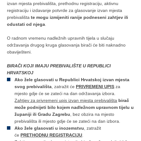
izvan mjesta prebivališta, prethodnu registraciju, aktivnu
registraciju i izdavanje potvrde za glasovanje izvan mjesta
prebivališta
te mogu izmijeniti ranije podneseni zahtjev ili
odustati od njega
.
O radnom vremenu nadležnih upravnih tijela u slučaju
održavanja drugog kruga glasovanja birači će biti naknadno
obaviješteni.
BIRAČI KOJI IMAJU PREBIVALIŠTE U REPUBLICI
HRVATSKOJ
Ako žele glasovati u Republici Hrvatskoj izvan mjesta
svog prebivališta
, zatražit će
PRIVREMENI UPIS
za
mjesto gdje će se zateći na dan održavanja izbora.
Zahtjev za privremeni upis izvan mjesta prebivališta
birač
može podnijeti bilo kojem nadležnom upravnom tijelu u
županiji ili Gradu Zagrebu
, bez obzira na mjesto
prebivališta ili mjesto gdje će se zateći na dan izbora.
Ako žele glasovati u inozemstvu
, zatražit
će
PRETHODNU REGISTRACIJU
.