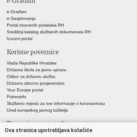
e-Građani
e-Građani
e-Savjetovanja
Portal otvorenih podataka RH
Središnji katalog službenih dokumenata RH
Izvozni portal
Korisne poveznice
Vlada Republike Hrvatske
Državna škola za javnu upravu
Odbor za državnu službu
Državno izborno povjerenstvo
Your Europe portal
Potresinfo
Službeno mjesto za sve informacije o koronavirusu
Ured europskog javnog tužitelja
Poveznice pravosudnog sustava
Ova stranica upotrebljava kolačiće
Portal sudova