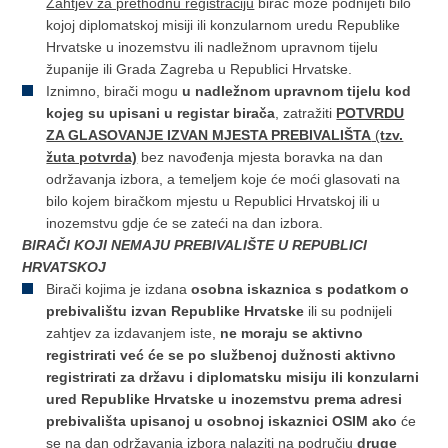
Zahtjev za prethodnu registraciju
birač može podnijeti bilo
kojoj diplomatskoj misiji ili konzularnom uredu Republike
Hrvatske u inozemstvu ili nadležnom upravnom tijelu
županije ili Grada Zagreba u Republici Hrvatske.
Iznimno, birači mogu
u
nadležnom upravnom tijelu kod
kojeg su upisani u registar birača
, zatražiti
POTVRDU
ZA GLASOVANJE IZVAN MJESTA PREBIVALIŠTA
(
tzv.
žuta potvrda)
bez navođenja mjesta boravka na dan
održavanja izbora, a temeljem koje će moći glasovati na
bilo kojem biračkom mjestu u Republici Hrvatskoj ili u
inozemstvu gdje će se zateći na dan izbora.
BIRAČI KOJI NEMAJU PREBIVALIŠTE U REPUBLICI
HRVATSKOJ
Birači kojima je izdana
osobna iskaznica s podatkom o
prebivalištu izvan Republike Hrvatske
ili su podnijeli
zahtjev za izdavanjem iste,
ne moraju se aktivno
registrirati već će se po službenoj dužnosti aktivno
registrirati za državu i diplomatsku misiju ili konzularni
ured Republike Hrvatske u inozemstvu prema adresi
prebivališta upisanoj u osobnoj iskaznici OSIM ako
će
se na dan održavanja izbora nalaziti na području
druge