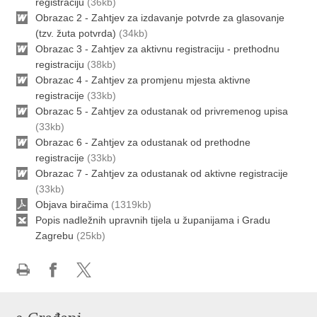
registraciju
(36kb)
Obrazac 2 - Zahtjev za izdavanje potvrde za glasovanje
(tzv. žuta potvrda)
(34kb)
Obrazac 3 - Zahtjev za aktivnu registraciju - prethodnu
registraciju
(38kb)
Obrazac 4 - Zahtjev za promjenu mjesta aktivne
registracije
(33kb)
Obrazac 5 - Zahtjev za odustanak od privremenog upisa
(33kb)
Obrazac 6 - Zahtjev za odustanak od prethodne
registracije
(33kb)
Obrazac 7 - Zahtjev za odustanak od aktivne registracije
(33kb)
Objava biračima
(1319kb)
Popis nadležnih upravnih tijela u županijama i Gradu
Zagrebu
(25kb)
Ispiši
Podijeli
Podijeli
stranicu
na
na
Facebooku
Twitteru