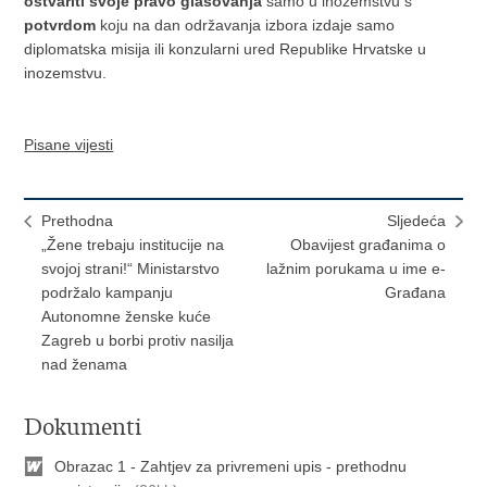
ostvariti svoje pravo glasovanja
samo u inozemstvu s
potvrdom
koju na dan održavanja izbora izdaje samo
diplomatska misija ili konzularni ured Republike Hrvatske u
inozemstvu.
Pisane vijesti
Prethodna
Sljedeća
„Žene trebaju institucije na
Obavijest građanima o
svojoj strani!“ Ministarstvo
lažnim porukama u ime e-
podržalo kampanju
Građana
Autonomne ženske kuće
Zagreb u borbi protiv nasilja
nad ženama
Dokumenti
Obrazac 1 - Zahtjev za privremeni upis - prethodnu