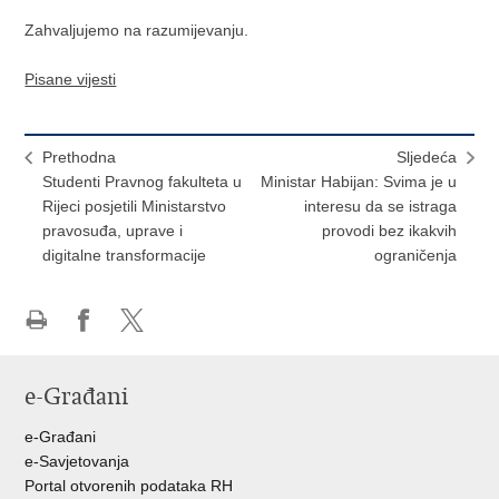
Zahvaljujemo na razumijevanju.
Pisane vijesti
Prethodna
Sljedeća
Studenti Pravnog fakulteta u
Ministar Habijan: Svima je u
Rijeci posjetili Ministarstvo
interesu da se istraga
pravosuđa, uprave i
provodi bez ikakvih
digitalne transformacije
ograničenja
Ispiši
Podijeli
Podijeli
stranicu
na
na
e-Građani
Facebooku
Twitteru
e-Građani
e-Savjetovanja
Portal otvorenih podataka RH