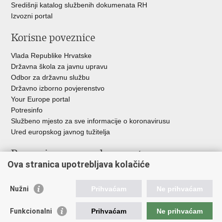
Središnji katalog službenih dokumenata RH
Izvozni portal
Korisne poveznice
Vlada Republike Hrvatske
Državna škola za javnu upravu
Odbor za državnu službu
Državno izborno povjerenstvo
Your Europe portal
Potresinfo
Službeno mjesto za sve informacije o koronavirusu
Ured europskog javnog tužitelja
Poveznice pravosudnog sustava
Ova stranica upotrebljava kolačiće
Portal sudova
Državno odvjetništvo
Nužni
Prihvaćam
Ne prihvaćam
Ured za suzbijanje korupcije i organiziranog kriminaliteta
Državno sudbeno vijeće
Funkcionalni
Prihvaćam
Ne prihvaćam
Državnoodvjetničko vijeće