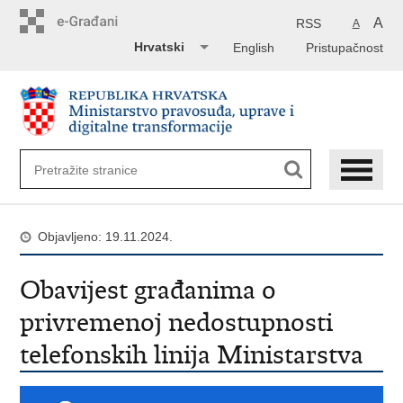
Preskoči
na
A
RSS
A
glavni
Hrvatski
English
Pristupačnost
sadržaj
Objavljeno: 19.11.2024.
Obavijest građanima o
privremenoj nedostupnosti
telefonskih linija Ministarstva